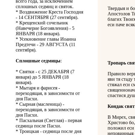
всего года, за исключением
сплошных седмиц и святок.
Твердыя и бо
* Воздвижение Креста Господня
Апостолов Тв
- 14 СЕНТЯБРЯ (27 сентября).
благих Твоих
* Крещенский сочельник
еси паче вся
(Навечерие Богоявления) - 5
ЯНВАРЯ (18 января).
* Усекновение главы Иоанна
Предтечи - 29 АВГУСТА (11
сентября).
Сплошные седмицы
:
Тропарь св
* Святки - с 25 ДЕКАБРЯ (7
Правило веры
января) до 5 ЯНВАРЯ (18
яви тя стаду
января).
стяжал еси с
* Мытаря и фарисея -
священнонача
переходящая, в зависимости от
спастися ду
дня Пасхи.
* Сырная (масленица) -
Кондак свя
переходящая, в зависимости от
дня Пасхи.
В Мирех, свя
* Пасхальная (Светлая) - первая
Христово бо,
седмица после Пасхи.
положил еси 
* Троицкая - седмица после дня
неповинныя о