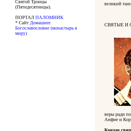
Святой Троицы
великий таи
(Пятидесятницы).
ПОРТАЛ
ПАЛОМНИК
* Сайт
Домашнее
СВЯТЫЕ И
Богославословие (монастырь в
миру)
веры ради по
Анфие и Кори
Кондак свя