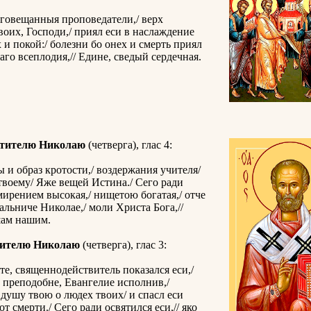
говещанныя проповедатели,/ верх
оих, Господи,/ приял еси в наслаждение
 и покой:/ болезни бо онех и смерть приял
каго всеплодия,// Едине, сведый сердечная.
ятителю Николаю
(четверга), глас 4:
 и образ кротости,/ воздержания учителя/
 твоему/ Яже вещей Истина./ Сего ради
мирением высокая,/ нищетою богатая,/ отче
льниче Николае,/ моли Христа Бога,//
шам нашим.
тителю Николаю
(четверга), глас 3:
те, священнодействитель показался еси,/
 преподобне, Евангелие исполнив,/
душу твою о людех твоих/ и спасл еси
т смерти./ Сего ради освятился еси,// яко