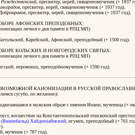
Рождественский
, пресвитер, иерей, священномученик (+ 1937 г
иноградов
, пресвитер, иерей, священномученик (+ 1937 год).
Добронравов
, пресвитер, иерей, священномученик (+ 1937 год).
СОБОРЕ АФОНСКИХ ПРЕПОДОБНЫХ:
канонизации личного дня памяти в РПЦ МП)
итольский, Карейский, Афонский, преподобный (+ 1500 год).
ОБОРЕ КОЛЬСКИХ И НОВГОРОДСКИХ СВЯТЫХ:
канонизации личного дня памяти в РПЦ МП)
гский, иеромонах, преподобномученик (+ 1590 год).
К ВОЗМОЖНОЙ КАНОНИЗАЦИИ В РУССКОЙ ПРАВОСЛАВ
имся сугубо, по желанию):
подвизавшаяся в мужском образе с именем Иоанн, мученица (+ ок
оуст, восшествие на Константинопольский епископский престол 
(Виннебальд) Хайденхаймский
, игумен, преподобный (+ 761 го
).
, мученик (+ 787 год).