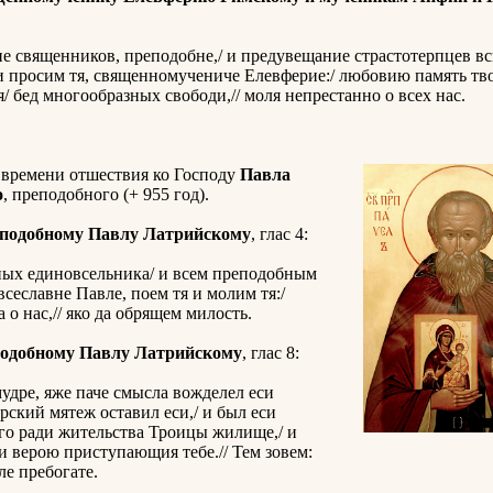
е священников, преподобне,/ и предувещание страстотерпцев в
 и просим тя, священномучениче Елевферие:/ любовию память тв
 бед многообразных свободи,// моля непрестанно о всех нас.
 времени отшествия ко Господу
Павла
о
, преподобного (+ 955 год).
еподобному Павлу Латрийскому
, глас 4:
ных единовсельника/ и всем преподобным
всеславне Павле, поем тя и молим тя:/
 о нас,// яко да обрящем милость.
подобному Павлу Латрийскому
, глас 8:
удре, яже паче смысла вожделел еси
рский мятеж оставил еси,/ и был еси
го ради жительства Троицы жилище,/ и
и верою приступающия тебе.// Тем зовем:
ле пребогате.