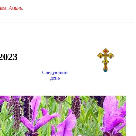
ков. Аминь.
023
Следующий
день