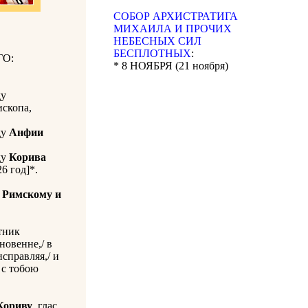
CОБОР АРХИСТРАТИГА
МИХАИЛА И ПРОЧИХ
НЕБЕСНЫХ СИЛ
БЕСПЛОТНЫХ
:
О:
* 8 НОЯБРЯ (21 ноября)
ду
ископа,
ду
Анфии
ду
Корива
26 год]*.
 Римскому и
тник
новенне,/ в
исправляя,/ и
 с тобою
Кориву
, глас