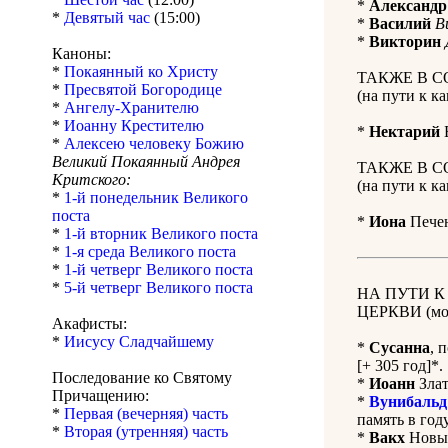
*
Александр
*
Девятый час
(15:00)
*
Василий
В
*
Викторин
Каноны:
*
Покаянный ко Христу
ТАКЖЕ В 
*
Пресвятой Богородице
(на пути к 
*
Ангелу-Хранителю
*
Иоанну Крестителю
*
Нектарий
Б
*
Алексею человеку Божию
Великий Покаянный Андрея
ТАКЖЕ В С
Критского:
(на пути к 
*
1-й понедельник Великого
поста
*
Иона
Печен
*
1-й вторник Великого поста
*
1-я среда Великого поста
*
1-й четверг Великого поста
*
5-й четверг Великого поста
НА ПУТИ 
ЦЕРКВИ (мол
Акафисты:
*
Иисусу Сладчайшему
*
Сусанна
, 
[+ 305 год]*.
Последование ко Святому
*
Иоанн
Злат
Причащению:
*
Вунибальд
*
Первая (вечерняя) часть
память в году
*
Вторая (утренняя) часть
*
Вакх
Новый