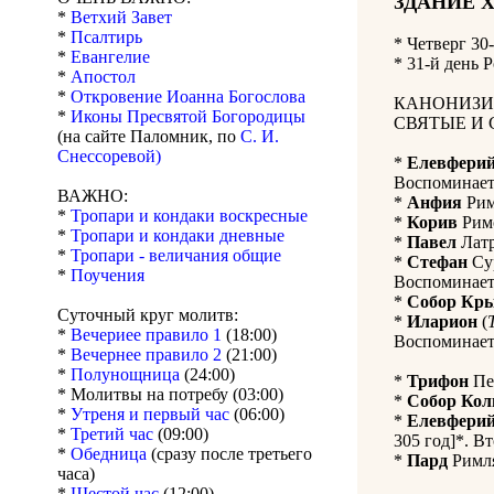
ЗДАНИЕ 
*
Ветхий Завет
*
Псалтирь
*
Четверг 30
*
Евангелие
* 31-й день 
*
Апостол
*
Откровение Иоанна Богослова
КАНОНИЗИ
*
Иконы Пресвятой Богородицы
СВЯТЫЕ И 
(на сайте Паломник, по
С. И.
Снессоревой)
*
Елевфери
Воспоминает
ВАЖНО:
*
Анфия
Римс
*
Тропари и кондаки воскресные
*
Корив
Римс
*
Тропари и кондаки дневные
*
Павел
Латр
*
Тропари - величания общие
*
Стефан
Сур
*
Поучения
Воспоминает
*
Собор Кр
Суточный круг молитв:
*
Иларион
(
*
Вечериее правило 1
(18:00)
Воспоминает
*
Вечернее правило 2
(21:00)
*
Полунощница
(24:00)
*
Трифон
Печ
* Молитвы на потребу (03:00)
*
Собор Кол
*
Утреня и первый час
(06:00)
*
Елевфери
*
Третий час
(09:00)
305 год]*. Вт
*
Обедница
(сразу после третьего
*
Пард
Римля
часа)
*
Шестой час
(12:00)