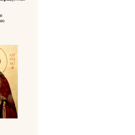
си
ою