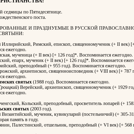
ХРИСТИАНСТВА:
-й седмицы по Пятидесятнице
.
Рождественского поста.
РОВАННЫЕ И ПРАЗДНУЕМЫЕ В РУССКОЙ ПРАВОСЛАВН
СВЯТЫНИ:
й
Иллирийский, Римский, епископ, священномученик (+ II век) [+
ся ежегодно.
кая, мученица (+ II век) [+ 126 год]*. Воспоминается ежегодно.
кий, епарх, мученик (+ II век) [+ 126 год]*. Воспоминается ежег
ийский, преподобный (+ 955 год). Воспоминается ежегодно.
ожский, архиепископ, священноисповедник (+ VIII век) [+ 787 г
ся ежегодно.
ымских святых
(1988 год). Воспоминается ежегодно.
Троицкий
) Верейский, архиепископ, священномученик (+ 1929 год
ся ежегодно.
енгский, Кольский, преподобный, просветитель лопарей (+ 1583
ьских святых
(2003 год).
й
Византийский, мученик, кувикуларий (постельничий) (+ 305-31
орая память в году.
нин, Палестинский, отшельник, преподобный (+ VI век) [+ 568 г