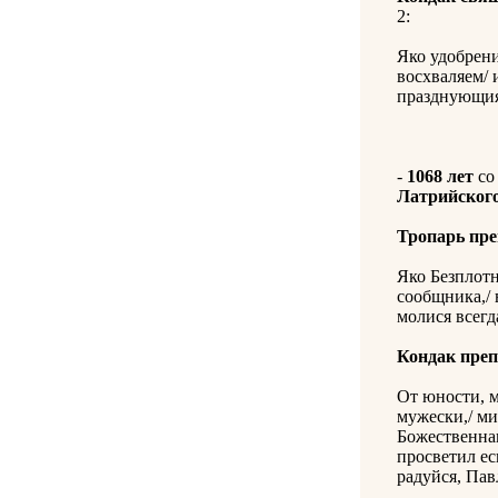
2:
Яко удобрени
восхваляем/
празднующия/
-
1068 лет
со
Латрийског
Тропарь пр
Яко Безплот
сообщника,/ 
молися всегда
Кондак пре
От юности, м
мужески,/ ми
Божественна
просветил ес
радуйся, Пав