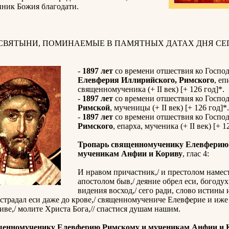
нник Божия благодати.
 СВЯТЫНИ, ПОМИНАЕМЫЕ В ПАМЯТНЫХ ДАТАХ ДНЯ СЕГ
-
1897 лет
со времени отшествия ко Госпо
Елевферия Иллирийского, Римского
, еп
священномученика (+ II век) [+ 126 год]*.
-
1897 лет
со времени отшествия ко Госпо
Римской
, мученицы (+ II век) [+ 126 год]*.
-
1897 лет
со времени отшествия ко Госпо
Римского
, епарха, мученика (+ II век) [+ 1
Тропарь священномученику Елевферию
мученикам Анфии и Кориву
, глас 4:
И нравом причастник,/ и престолом намес
апостолом быв,/ деяние обрел еси, богодух
видения восход,/ сего ради, слово истины 
страдал еси даже до крове,/ священномучениче Елевферие и иже
ве,/ молите Христа Бога,// спастися душам нашим.
щенномученику Елевферию Римскому и мученикам Анфии и 