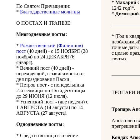
*
Макарий
С
По Святом Причащении:
1242 год]*.
*
Благодарственные молитвы
*
Димитрий
О ПОСТАХ И ТРАПЕЗЕ:
Многодневные посты
:
* [Год в ква
необходимый 
*
Рождественский (Филиппов)
точные даты 
пост
(40 дней) - с 15 НОЯБРЯ (28
с целью праз
ноября) по 24 ДЕКАБРЯ (6
святых.
января).
* Великий пост (40 дней) -
переходящий, в зависимости от
дня празднования Пасхи.
* Петров пост - с понедельника
2-й седмицы по Пятидесятницы
ТРОПАРИ И
до 29 ИЮНЯ (12 июля).
* Успенский пост - (две недели) с
1 АВГУСТА (14 августа) по 14
Тропарь Ап
АВГУСТА (27 августа).
Апостоли свя
Однодневные посты
:
прегрешений
* Среда и пятница в течение
Кондак Апо