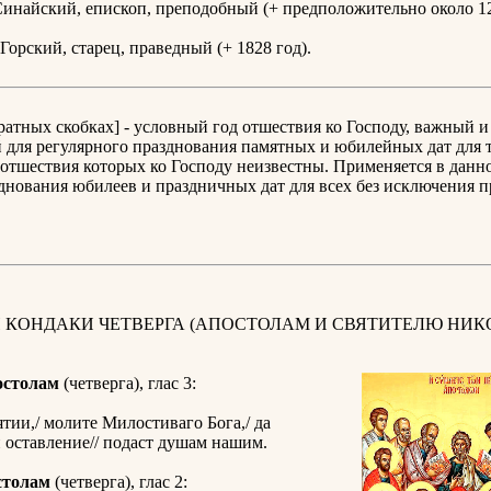
инайский, епископ, преподобный (+ предположительно около 12
Горский, старец, праведный (+ 1828 год).
дратных скобках] - условный год отшествия ко Господу, важный и
для регулярного празднования памятных и юбилейных дат для т
отшествия которых ко Господу неизвестны. Применяется в данн
днования юбилеев и праздничных дат для всех без исключения 
 КОНДАКИ ЧЕТВЕРГА (АПОСТОЛАМ И СВЯТИТЕЛЮ НИК
остолам
(четверга), глас 3:
тии,/ молите Милостиваго Бога,/ да
 оставление// подаст душам нашим.
столам
(четверга), глас 2: