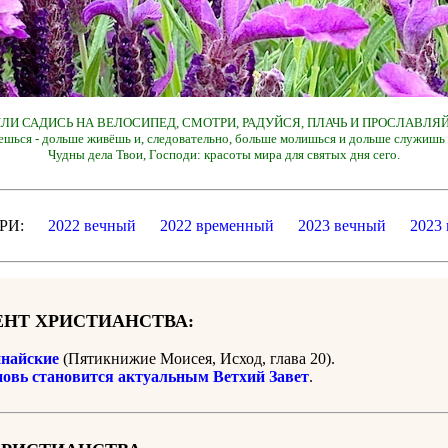
 ИЛИ САДИСЬ НА ВЕЛОСИПЕД, СМОТРИ, РАДУЙСЯ, ПЛАЧЬ И ПРОСЛАВЛЯЙ
ешься - дольше живёшь и, следовательно, больше молишься и дольше служишь 
Чудны дела Твои, Господи: красоты мира для святых дня сего.
ДАРИ:
2022 вечный
2022 временный
2023 вечный
2023
НТ ХРИСТИАНСТВА:
найские
(Пятикнижие Моисея, Исход, глава 20).
новь становится актуальным Ветхий Завет
.