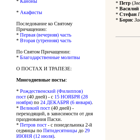
*
Каноны
*
Петр
(
Зв
*
Василий
*
Акафисты
*
Стефан
*
Борис
За
Последование ко Святому
Причащению:
*
Первая (вечерняя) часть
*
Вторая (утренняя) часть
По Святом Причащении:
*
Благодарственные молитвы
О ПОСТАХ И ТРАПЕЗЕ:
Многодневные посты
:
*
Рождественский (Филиппов)
пост
(40 дней) - с
15 НОЯБРЯ (28
ноября)
по
24 ДЕКАБРЯ (6 января)
.
*
Великий пост
(40 дней) -
переходящий, в зависимости от дня
празднования Пасхи.
*
Петров пост
- с понедельника 2-й
седмицы по
Пятидесятницы
до
29
ИЮНЯ (12 июля)
.