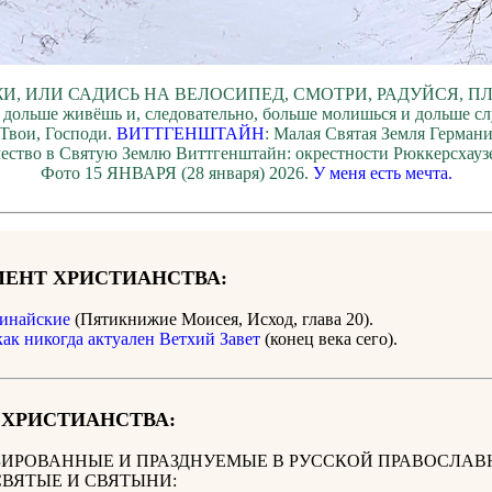
И, ИЛИ САДИСЬ НА ВЕЛОСИПЕД, СМОТРИ, РАДУЙСЯ, П
 дольше живёшь и, следовательно, больше молишься и дольше с
Твои, Господи.
ВИТТГЕНШТАЙН
: Малая Святая Земля Герман
ество в Святую Землю Виттгенштайн: окрестности Рюккерсхауз
Фото 15 ЯНВАРЯ (28 января) 2026.
У меня есть мечта.
ЕНТ ХРИСТИАНСТВА:
инайские
(Пятикнижие Моисея, Исход, глава 20).
как никогда актуален Ветхий Завет
(конец века сего).
 ХРИСТИАНСТВА:
ИРОВАННЫЕ И ПРАЗДНУЕМЫЕ В РУССКОЙ ПРАВОСЛАВ
СВЯТЫЕ И СВЯТЫНИ: