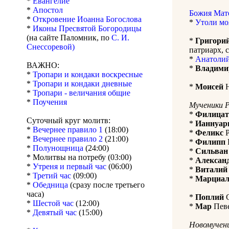
*
Евангелие
*
Апостол
Божия Мат
*
Откровение Иоанна Богослова
*
Утоли мо
*
Иконы Пресвятой Богородицы
(на сайте Паломник, по
С. И.
*
Григори
Снессоревой)
патриарх, с
*
Анатолий
ВАЖНО:
*
Владими
*
Тропари и кондаки воскресные
*
Тропари и кондаки дневные
*
Моисей
Н
*
Тропари - величания общие
*
Поучения
Мученики 
*
Филицат
Суточный круг молитв:
*
Ианнуар
*
Вечернее правило 1
(18:00)
*
Феликс
Р
*
Вечернее правило 2
(21:00)
*
Филипп
*
Полунощница
(24:00)
*
Сильван
* Молитвы на потребу (03:00)
*
Алексан
*
Утреня и первый час
(06:00)
*
Виталий
*
Третий час
(09:00)
*
Марциа
*
Обедница
(сразу после третьего
часа)
*
Поплий
С
*
Шестой час
(12:00)
*
Мар
Певе
*
Девятый час
(15:00)
Новомучени