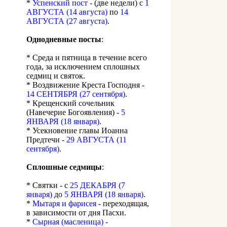
*
Успенский пост
- (две недели) с
1
АВГУСТА (14 августа)
по
14
АВГУСТА (27 августа)
.
Однодневные посты
:
* Среда и пятница в течение всего
года, за исключением сплошных
седмиц и святок.
* Воздвижение Креста Господня -
14 СЕНТЯБРЯ (27 сентября)
.
* Крещенский сочельник
(Навечерие Богоявления) -
5
ЯНВАРЯ (18 января)
.
* Усекновение главы Иоанна
Предтечи -
29 АВГУСТА (11
сентября)
.
Сплошные седмицы
:
* Святки - с
25 ДЕКАБРЯ (7
января)
до
5 ЯНВАРЯ (18 января)
.
*
Мытаря и фарисея
- переходящая,
в зависимости от дня Пасхи.
*
Сырная (масленица)
-