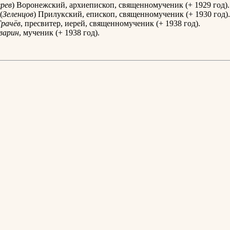
ерев
) Воронежский, архиепископ, священномученик (+ 1929 год).
(
Зеленцов
) Прилукский, епископ, священномученик (+ 1930 год).
Грачёв
, пресвитер, иерей, священномученик (+ 1938 год).
варин
, мученик (+ 1938 год).