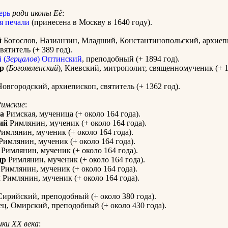
ерь
ради иконы Её
:
я печали
(принесена в Москву в 1640 году).
й
Богослов, Назианзин, Младший, Константинопольский, архиеп
вятитель (+ 389 год).
 (
Зерцалов
) Оптинский
, преподобный (+ 1894 год).
р
(
Богоявленский
), Киевский, митрополит, священномученик (+ 1
овгородский, архиепископ, святитель (+ 1362 год).
Римские
:
а
Римская, мученица (+ около 164 года).
ий
Римлянин, мученик (+ около 164 года).
имлянин, мученик (+ около 164 года).
Римлянин, мученик (+ около 164 года).
Римлянин, мученик (+ около 164 года).
др
Римлянин, мученик (+ около 164 года).
Римлянин, мученик (+ около 164 года).
л
Римлянин, мученик (+ около 164 года).
ирийский, преподобный (+ около 380 года).
ц, Омирский, преподобный (+ около 430 года).
ки XX века
: