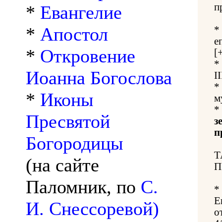
п
*
Евангелие
*
Апостол
*
е
*
Откровение
[
*
Иоанна Богослова
I
*
*
Иконы
м
*
Пресвятой
з
п
Богородицы
Т
(на сайте
П
Паломник, по
С.
*
Е
И. Снессоревой)
о