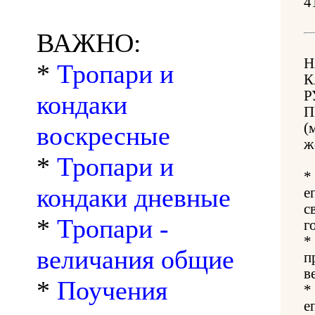
4
ВАЖНО:
Н
*
Тропари и
К
Р
кондаки
П
(
воскресные
ж
*
Тропари и
*
кондаки дневные
е
с
*
Тропари -
г
*
величания общие
п
в
*
Поучения
*
е