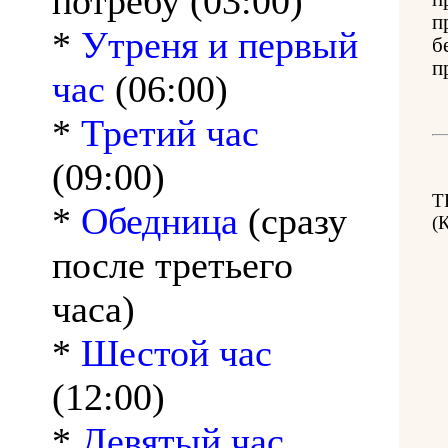
потребу (03:00)
п
*
Утреня и первый
б
п
час
(06:00)
*
Третий час
(09:00)
Т
*
Обедница
(сразу
(
после третьего
часа)
*
Шестой час
(12:00)
*
Девятый час