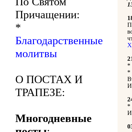
По Святом
1
Причащении:
1
*
П
в
Благодарственные
ч
Х
молитвы
2
*
*
О ПОСТАХ И
В
И
ТРАПЕЗЕ:
2
*
И
Многодневные
0
посты
: