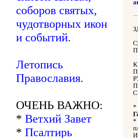
а
соборов святых,
чудотворных икон
З
и событий.
С
П
Летопись
К
П
Православия.
Р
П
С
ОЧЕНЬ ВАЖНО:
*
Г
*
Ветхий Завет
*
п
*
Псалтирь
И