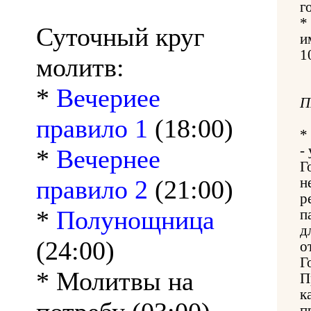
г
*
Суточный круг
и
1
молитв:
*
Вечериее
П
правило 1
(18:00)
*
-
*
Вечернее
Г
правило 2
(21:00)
н
р
*
Полунощница
п
д
(24:00)
о
Г
* Молитвы на
П
к
п