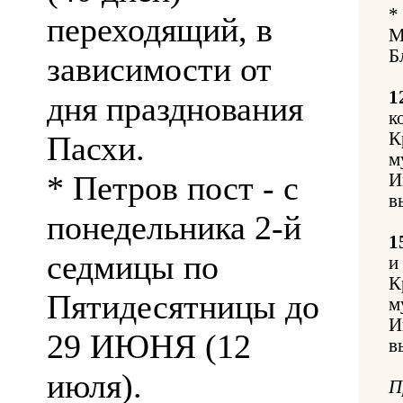
*
переходящий, в
М
Б
зависимости от
1
дня празднования
к
К
Пасхи.
м
* Петров пост - с
И
в
понедельника 2-й
1
седмицы по
и
К
Пятидесятницы до
м
И
29 ИЮНЯ (12
в
июля).
П