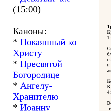
(15:00)
Т
Каноны:
К
1:
*
Покаянный ко
С
Христу
б
п
*
Пресвятой
и
ж
Богородице
К
*
Ангелу-
К
4:
Хранителю
В
*
Иоанну
т