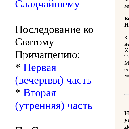
Сладчайшему
м
К
И
Последование ко
З
Святому
н
Х
Причащению:
Т
М
*
Первая
е
м
(вечерняя) часть
*
Вторая
(утренняя) часть
Н
у
Д