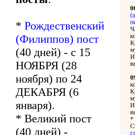
0
(
п
*
Рождественский
Ч
(Филиппов) пост
к
К
(40 дней) - с 15
м
И
НОЯБРЯ (28
в
ноября) по 24
0
к
ДЕКАБРЯ (6
К
м
января).
И
в
* Великий пост
*
С
(40 дней) -
г