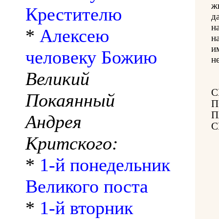
ж
Крестителю
д
н
*
Алексею
н
и
человеку Божию
н
Великий
С
Покаянный
П
П
Андрея
С
Критского:
*
1-й понедельник
Великого поста
*
1-й вторник