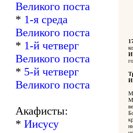
Великого поста
*
1-я среда
Великого поста
1
*
1-й четверг
к
И
Великого поста
го
*
5-й четверг
Т
И
Великого поста
М
М
в
Акафисты:
Б
к
*
Иисусу
н
н