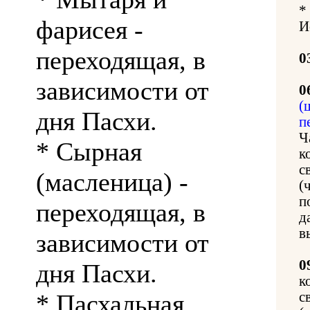
*
фарисея -
И
переходящая, в
0
зависимости от
0
(
дня Пасхи.
п
Ч
* Сырная
к
с
(масленица) -
(
п
переходящая, в
д
в
зависимости от
0
дня Пасхи.
к
* Пасхальная
с