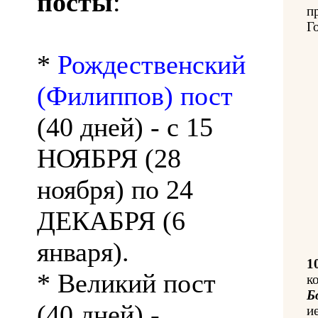
посты
:
п
Г
*
Рождественский
(Филиппов) пост
(40 дней) - с 15
НОЯБРЯ (28
ноября) по 24
ДЕКАБРЯ (6
января).
1
* Великий пост
к
Б
(40 дней) -
и