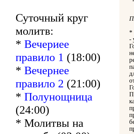
Суточный круг
П
молитв:
*
-
*
Вечериее
Г
н
правило 1
(18:00)
р
п
*
Вечернее
д
правило 2
(21:00)
о
Г
*
Полунощница
П
к
(24:00)
п
п
* Молитвы на
б
п