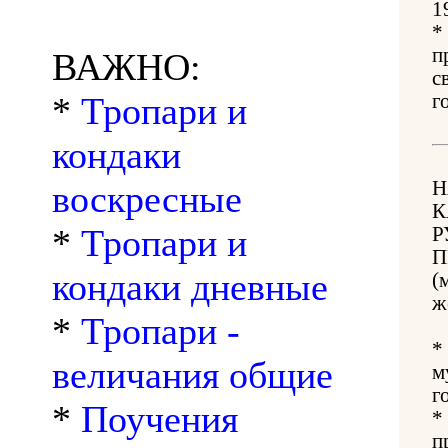
1
*
п
ВАЖНО:
с
*
Тропари и
г
кондаки
Н
воскресные
К
*
Тропари и
Р
П
кондаки дневные
(
ж
*
Тропари -
*
величания общие
м
г
*
Поучения
*
п