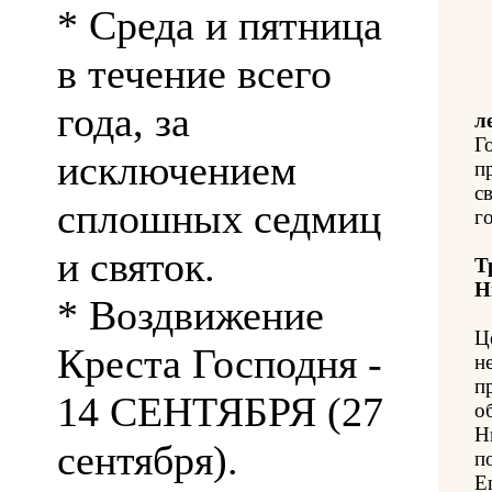
* Среда и пятница
в течение всего
года, за
л
Г
исключением
п
с
сплошных седмиц
го
и святок.
Т
Н
* Воздвижение
Ц
Креста Господня -
н
п
14 СЕНТЯБРЯ (27
о
Н
сентября).
п
Е