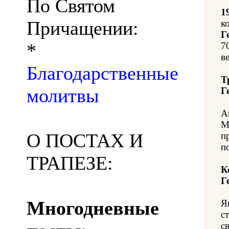
По Святом
1
Причащении:
к
Г
*
7
ве
Благодарственные
Т
молитвы
Г
А
М
О ПОСТАХ И
п
п
ТРАПЕЗЕ:
К
Г
Многодневные
Я
с
с