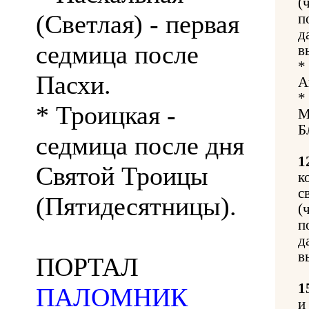
(
(Светлая) - первая
п
д
седмица после
в
*
Пасхи.
А
*
* Троицкая -
М
Б
седмица после дня
1
Святой Троицы
к
с
(Пятидесятницы).
(
п
д
в
ПОРТАЛ
1
ПАЛОМНИК
и