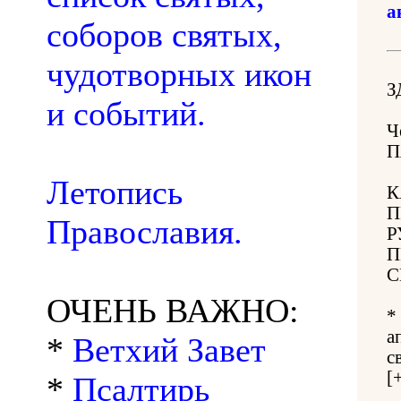
а
соборов святых,
чудотворных икон
З
и событий.
Ч
П
Летопись
К
П
Православия.
Р
П
С
ОЧЕНЬ ВАЖНО:
*
а
*
Ветхий Завет
с
[
*
Псалтирь