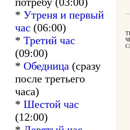
потребу (03:00)
*
Утреня и первый
час
(06:00)
Т
*
Третий час
Ч
С
(09:00)
*
Обедница
(сразу
после третьего
часа)
*
Шестой час
(12:00)
*
Девятый час