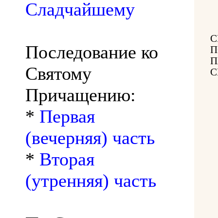
Сладчайшему
С
Последование ко
П
П
Святому
С
Причащению:
*
Первая
(вечерняя) часть
*
Вторая
(утренняя) часть