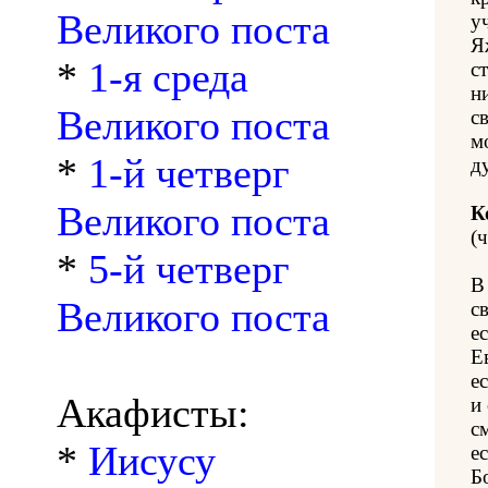
Великого поста
у
Я
*
1-я среда
с
н
Великого поста
с
м
*
1-й четверг
д
Великого поста
К
(ч
*
5-й четверг
В
Великого поста
с
е
Е
е
Акафисты:
и
с
*
Иисусу
е
Б