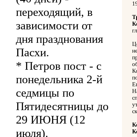
1
переходящий, в
Т
зависимости от
К
гл
дня празднования
Ц
Пасхи.
н
п
* Петров пост - с
о
К
понедельника 2-й
п
Е
седмицы по
Н
с
Пятидесятницы до
у
с
29 ИЮНЯ (12
К
июля).
К