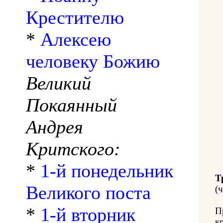
Крестителю
*
Алексею
человеку Божию
Великий
Покаянный
Андрея
Критского:
*
1-й понедельник
Т
Великого поста
(ч
*
1-й вторник
П
к