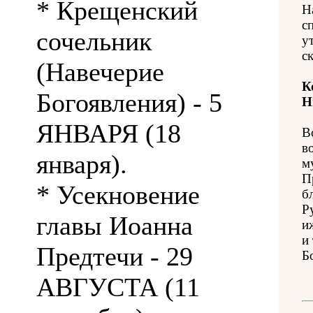
* Крещенский
Н
с
сочельник
у
с
(Навечерие
К
Богоявления) - 5
Н
ЯНВАРЯ (18
В
в
января).
м
П
* Усекновение
б
Р
главы Иоанна
и
и
Предтечи - 29
Б
АВГУСТА (11