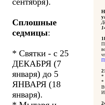
сентября).
Н
у
Сплошные
Д
1
седмицы
:
1
П
в
* Святки - с 25
ч
П
ДЕКАБРЯ (7
2
января) до 5
*
*
ЯНВАРЯ (18
В
января).
И
* Мытаря и
2