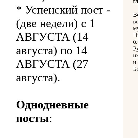
гл
* Успенский пост -
В
(две недели) с 1
в
м
АВГУСТА (14
П
б
августа) по 14
Р
и
АВГУСТА (27
и
Б
августа).
Однодневные
посты
: