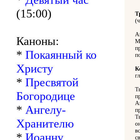
(15:00)
Т
(ч
А
Каноны:
М
п
*
Покаянный ко
п
Христу
К
гл
*
Пресвятой
Т
Богородице
п
А
*
Ангелу-
п
Т
Хранителю
о
в
*
Иоанну
с