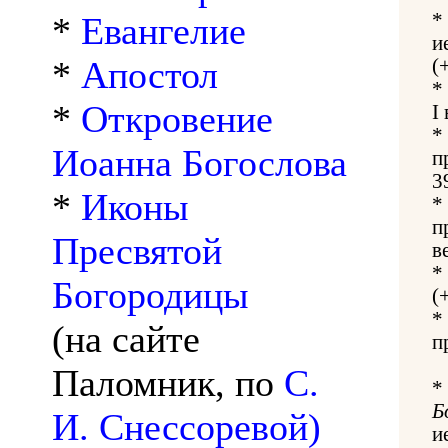
*
*
Евангелие
и
*
Апостол
(
*
*
Откровение
I
*
Иоанна Богослова
п
3
*
Иконы
*
п
Пресвятой
в
*
Богородицы
(
*
(на сайте
п
Паломник, по
С.
*
Б
И. Снессоревой)
и