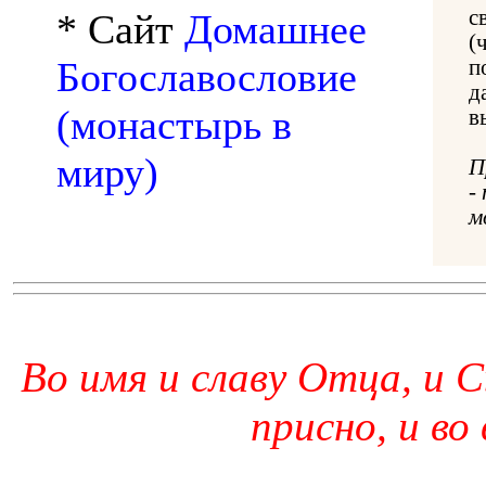
с
* Сайт
Домашнее
(
Богославословие
п
д
(монастырь в
в
миру)
П
-
м
Во имя и славу Отца, и С
присно, и во