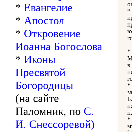
о
*
Евангелие
*
*
Апостол
п
п
*
Откровение
ю
г
Иоанна Богослова
*
*
Иконы
М
в
Пресвятой
п
г
Богородицы
*
з
(на сайте
Б
п
Паломник, по
С.
п
*
И. Снессоревой)
м