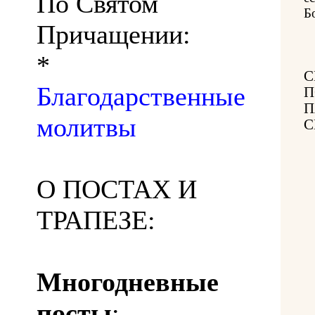
По Святом
Б
Причащении:
*
С
Благодарственные
П
П
молитвы
С
О ПОСТАХ И
ТРАПЕЗЕ:
Многодневные
посты
: