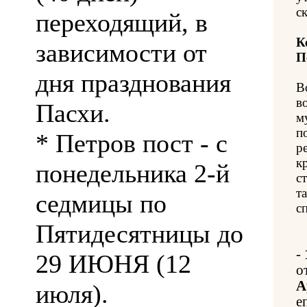
с
переходящий, в
К
зависимости от
П
дня празднования
В
в
Пасхи.
м
п
* Петров пост - с
р
к
понедельника 2-й
с
т
седмицы по
с
Пятидесятницы до
-
29 ИЮНЯ (12
о
А
июля).
е