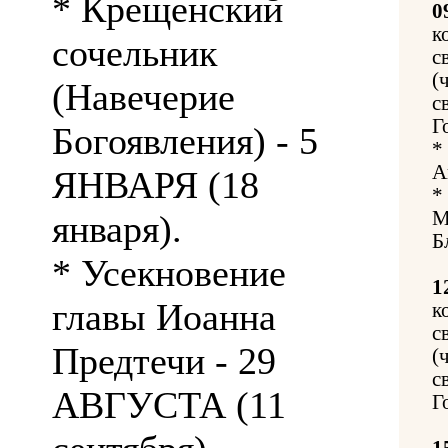
* Крещенский
0
к
сочельник
с
(
(Навечерие
с
Г
Богоявления) - 5
*
А
ЯНВАРЯ (18
*
М
января).
Б
* Усекновение
1
главы Иоанна
к
с
Предтечи - 29
(
с
АВГУСТА (11
Г
1