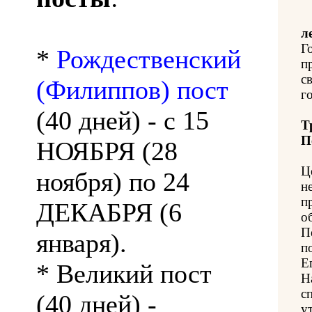
л
Г
*
Рождественский
п
с
(Филиппов) пост
го
(40 дней) - с 15
Т
П
НОЯБРЯ (28
Ц
ноября) по 24
н
п
ДЕКАБРЯ (6
о
П
января).
п
Е
* Великий пост
Н
с
(40 дней) -
у