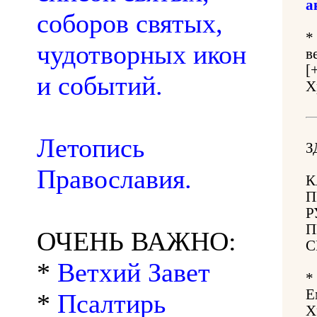
а
соборов святых,
*
чудотворных икон
в
[
и событий.
Х
Летопись
З
Православия.
К
П
Р
П
ОЧЕНЬ ВАЖНО:
С
*
Ветхий Завет
*
Е
*
Псалтирь
Х