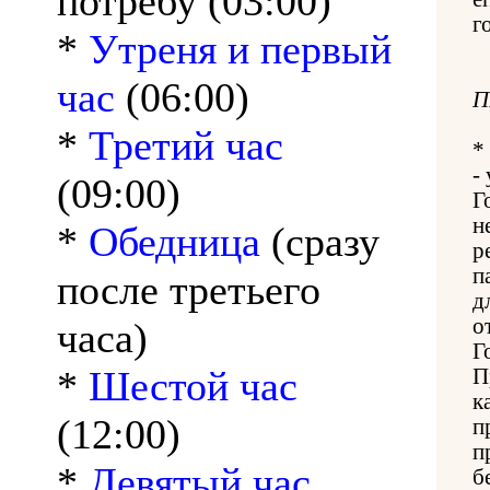
потребу (03:00)
г
*
Утреня и первый
час
(06:00)
П
*
Третий час
*
-
(09:00)
Г
н
*
Обедница
(сразу
р
п
после третьего
д
о
часа)
Г
*
Шестой час
П
к
(12:00)
п
п
*
Девятый час
б