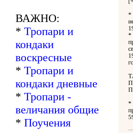
[
*
ВАЖНО:
и
*
Тропари и
1
*
кондаки
п
с
воскресные
1
г
*
Тропари и
Т
кондаки дневные
П
П
*
Тропари -
*
величания общие
п
5
*
Поучения