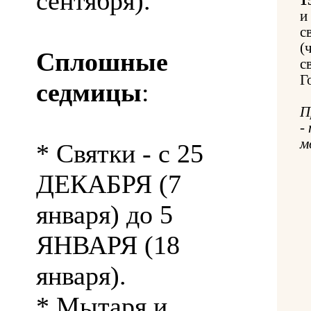
сентября).
и
с
(
Сплошные
с
Г
седмицы
:
П
-
м
* Святки - с 25
ДЕКАБРЯ (7
января) до 5
ЯНВАРЯ (18
января).
* Мытаря и