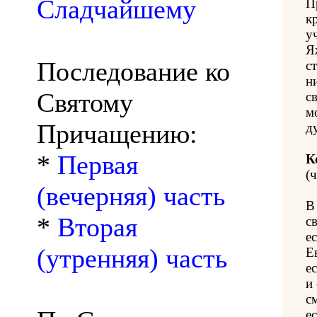
Сладчайшему
П
к
у
Я
Последование ко
с
н
Святому
с
м
Причащению:
д
*
Первая
К
(ч
(вечерняя) часть
В
*
Вторая
с
е
(утренняя) часть
Е
е
и
с
е