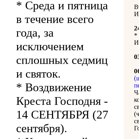
* Среда и пятница
В
И
в течение всего
2
года, за
*
И
исключением
сплошных седмиц
0
и святок.
0
(
* Воздвижение
п
Ч
Креста Господня -
к
с
14 СЕНТЯБРЯ (27
(
с
сентября).
Г