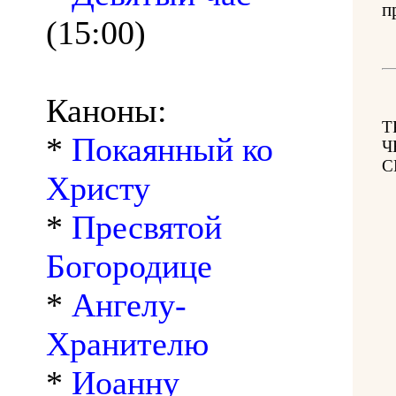
п
(15:00)
Каноны:
Т
*
Покаянный ко
Ч
С
Христу
*
Пресвятой
Богородице
*
Ангелу-
Хранителю
*
Иоанну