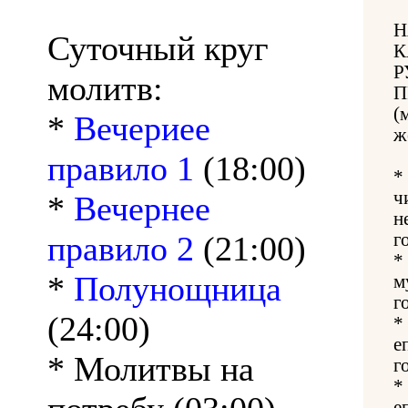
Н
Суточный круг
К
Р
молитв:
П
(
*
Вечериее
ж
правило 1
(18:00)
*
ч
*
Вечернее
н
правило 2
(21:00)
г
*
*
Полунощница
м
г
(24:00)
*
е
* Молитвы на
г
*
е