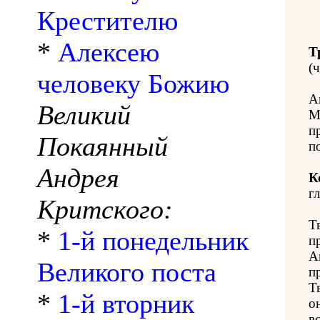
Крестителю
*
Алексею
Т
(ч
человеку Божию
А
Великий
М
п
Покаянный
п
Андрея
К
гл
Критского:
Т
*
1-й понедельник
п
А
Великого поста
п
Т
*
1-й вторник
о
в