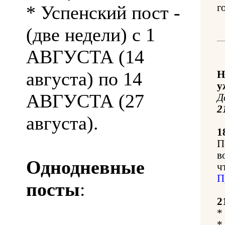
* Успенский пост -
г
(две недели) с 1
АВГУСТА (14
августа) по 14
Н
у
АВГУСТА (27
Д
2
августа).
1
П
в
Однодневные
ч
П
посты
:
2
*
*