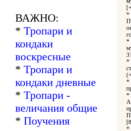
м
[
*
ВАЖНО:
П
*
Тропари и
о
г
кондаки
*
м
воскресные
3
*
*
Тропари и
с
(
кондаки дневные
*
п
*
Тропари -
*
А
величания общие
п
П
*
Поучения
[
*