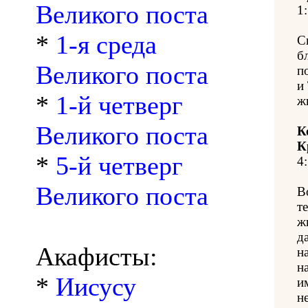
Великого поста
1:
*
1-я среда
С
б
Великого поста
п
и
*
1-й четверг
ж
Великого поста
К
К
*
5-й четверг
4:
Великого поста
В
т
ж
д
Акафисты:
н
н
*
Иисусу
и
н