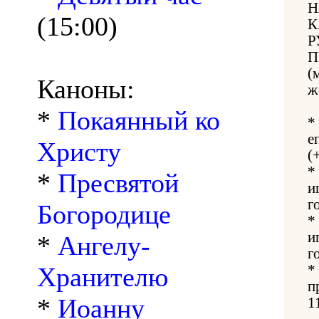
Н
(15:00)
К
Р
П
(
Каноны:
ж
*
Покаянный ко
*
е
Христу
(
*
*
Пресвятой
и
г
Богородице
*
и
*
Ангелу-
г
Хранителю
*
п
*
Иоанну
1