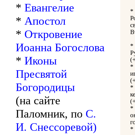
*
Евангелие
*
*
Апостол
Р
с
*
Откровение
В
Иоанна Богослова
*
Р
*
Иконы
(
*
Пресвятой
и
(
Богородицы
*
к
(на сайте
(
*
Паломник, по
С.
о
г
И. Снессоревой)
*