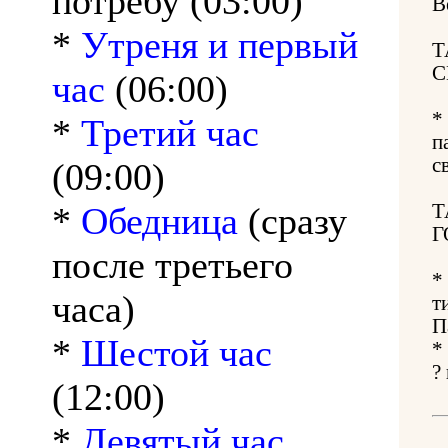
потребу (03:00)
В
*
Утреня и первый
Т
С
час
(06:00)
*
*
Третий час
п
с
(09:00)
*
Обедница
(сразу
Т
Г
после третьего
*
часа)
т
П
*
Шестой час
*
?
(12:00)
*
Девятый час