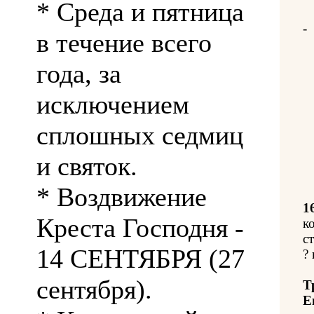
* Среда и пятница
-
в течение всего
года, за
исключением
сплошных седмиц
и святок.
* Воздвижение
1
Креста Господня -
к
с
14 СЕНТЯБРЯ (27
? 
сентября).
Т
Е