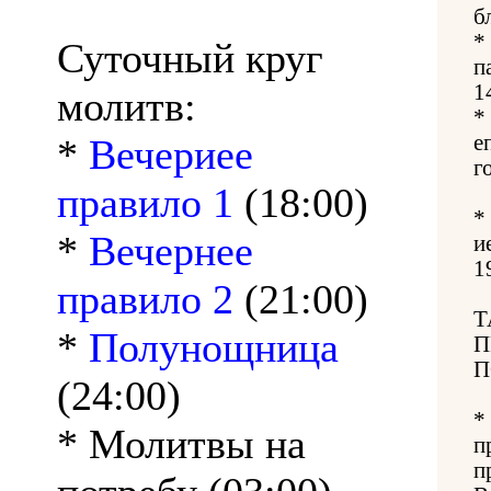
б
*
Суточный круг
п
1
молитв:
*
е
*
Вечериее
г
правило 1
(18:00)
*
*
Вечернее
и
1
правило 2
(21:00)
Т
*
Полунощница
П
П
(24:00)
*
* Молитвы на
п
п