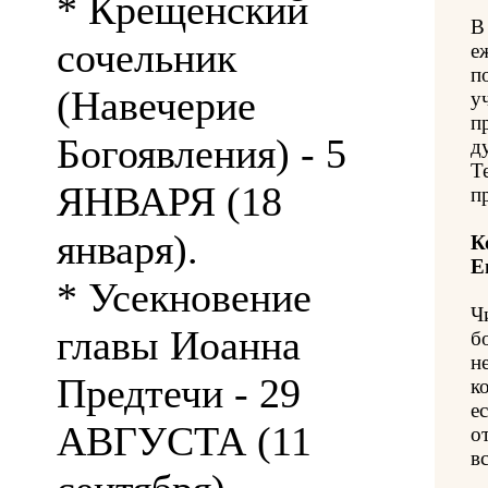
* Крещенский
В
сочельник
е
п
(Навечерие
у
п
Богоявления) - 5
д
Т
ЯНВАРЯ (18
п
января).
К
Е
* Усекновение
Ч
главы Иоанна
б
н
Предтечи - 29
к
е
АВГУСТА (11
о
вс