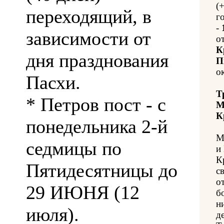
(
переходящий, в
го
-
зависимости от
о
К
дня празднования
П
о
Пасхи.
Т
* Петров пост - с
М
К
понедельника 2-й
М
седмицы по
и
К
Пятидесятницы до
с
о
29 ИЮНЯ (12
б
н
июля).
д