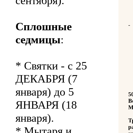
сентября).
Сплошные
-
седмицы
:
* Святки - с 25
ДЕКАБРЯ (7
января) до 5
5
В
ЯНВАРЯ (18
М
января).
Т
р
* Мытаря и