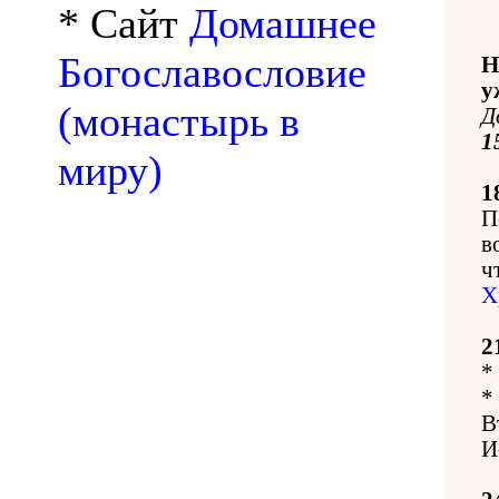
* Сайт
Домашнее
Богославословие
Н
у
(монастырь в
Д
1
миру)
1
П
в
ч
Х
2
*
*
В
И