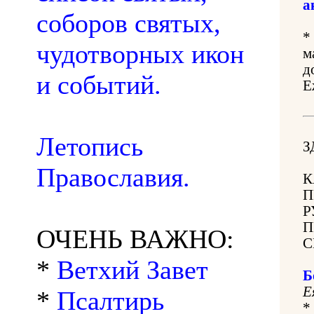
а
соборов святых,
*
чудотворных икон
м
д
и событий.
Е
Летопись
З
Православия.
К
П
Р
П
ОЧЕНЬ ВАЖНО:
С
*
Ветхий Завет
Б
Е
*
Псалтирь
*