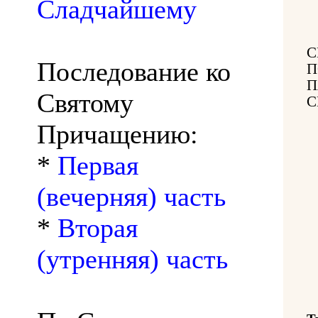
Сладчайшему
С
Последование ко
П
П
Святому
С
Причащению:
*
Первая
(вечерняя) часть
*
Вторая
(утренняя) часть