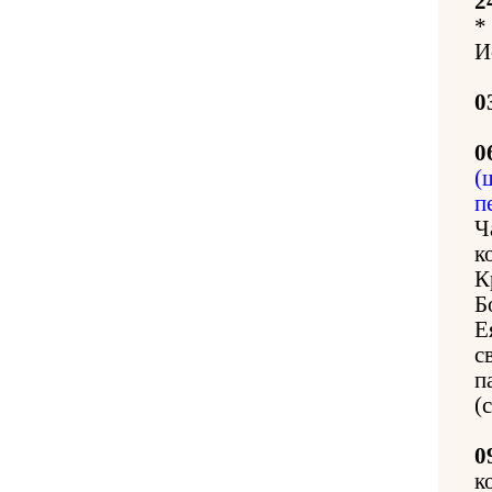
2
*
И
0
0
(
п
Ч
к
К
Б
Е
с
п
(
0
к