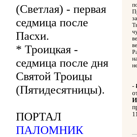
п
(Светлая) - первая
П
з
седмица после
Т
ч
Пасхи.
в
в
* Троицкая -
Р
н
седмица после дня
н
Святой Троицы
-
(Пятидесятницы).
о
И
п
ПОРТАЛ
1
ПАЛОМНИК