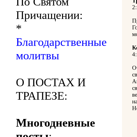
По Святом
Т
2:
Причащении:
П
*
Г
м
Благодарственные
К
молитвы
4:
О
с
О ПОСТАХ И
А
с
ТРАПЕЗЕ:
ве
н
Н
Многодневные
посты
: