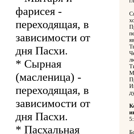
гл
фарисея -
С
х
переходящая, в
П
п
зависимости от
я
Т
дня Пасхи.
Ч
л
* Сырная
Т
М
(масленица) -
П
И
переходящая, в
д
зависимости от
К
и
дня Пасхи.
5:
* Пасхальная
Б