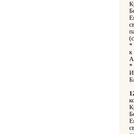
К
Б
Е
с
п
(
*
к
А
*
И
Б
1
к
К
Б
Е
с