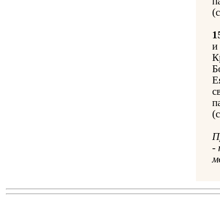
п
(
1
и
К
Б
Е
с
п
(
П
-
м