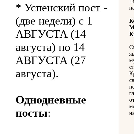
Т
* Успенский пост -
н
(две недели) с 1
К
М
АВГУСТА (14
К
августа) по 14
С
я
АВГУСТА (27
м
с
августа).
К
с
н
г
Однодневные
о
м
посты
:
на