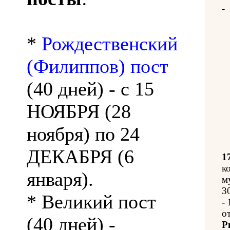
-
*
Рождественский
(Филиппов) пост
(40 дней) - с 15
НОЯБРЯ (28
ноября) по 24
ДЕКАБРЯ (6
1
к
января).
м
3
* Великий пост
-
о
(40 дней) -
Р