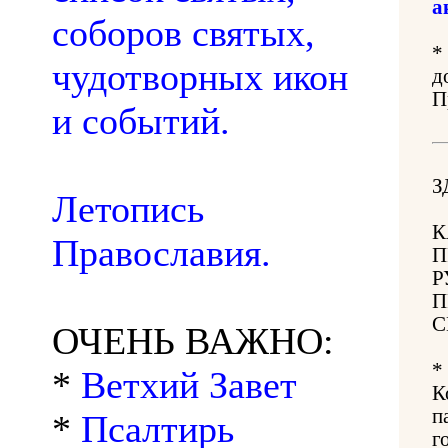
а
соборов святых,
*
чудотворных икон
д
П
и событий.
З
Летопись
К
Православия.
П
Р
П
С
ОЧЕНЬ ВАЖНО:
*
*
Ветхий Завет
К
п
*
Псалтирь
г