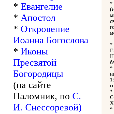
*
*
Евангелие
(
*
Апостол
м
с
*
Откровение
г
м
Иоанна Богослова
*
*
Иконы
Г
Н
Пресвятой
б
*
Богородицы
и
1
(на сайте
г
*
Паломник, по
С.
С
X
И. Снессоревой)
*