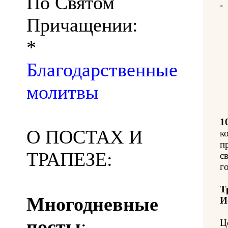
По Святом
-
Причащении:
*
Благодарственные
молитвы
1
О ПОСТАХ И
к
п
ТРАПЕЗЕ:
с
го
Т
Многодневные
И
посты
:
Ц