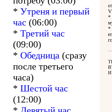
потребу (03:00)
о
*
Утреня и первый
V
*
час
(06:00)
м
*
*
Третий час
е
г
(09:00)
*
Обедница
(сразу
Т
после третьего
В
И
часа)
*
Шестой час
(12:00)
*
Девятый час