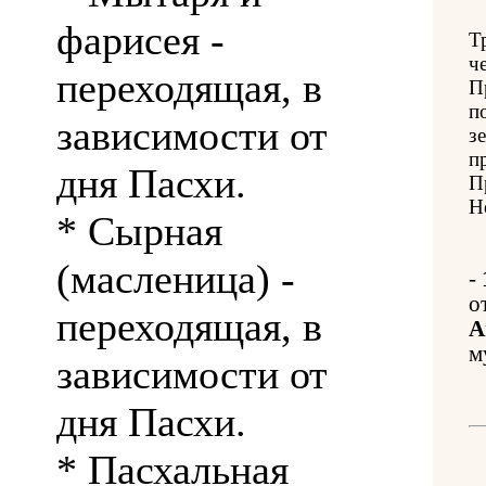
фарисея -
Т
ч
переходящая, в
П
п
зависимости от
з
п
дня Пасхи.
П
Н
* Сырная
(масленица) -
-
о
переходящая, в
А
м
зависимости от
дня Пасхи.
* Пасхальная