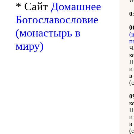
* Сайт
Домашнее
0
Богославословие
0
(монастырь в
(
п
миру)
Ч
к
П
и
в
(
0
к
П
и
в
(