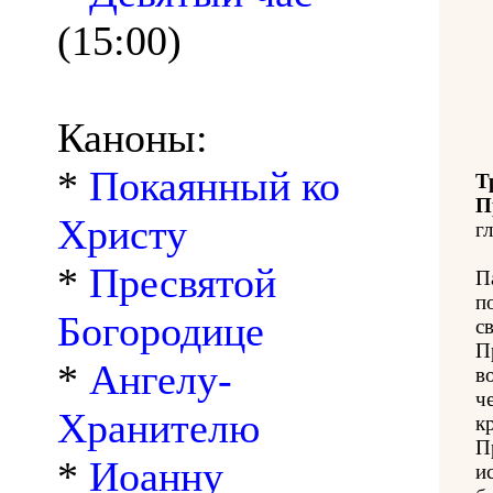
(15:00)
Каноны:
*
Покаянный ко
Т
П
Христу
гл
*
Пресвятой
П
п
Богородице
с
П
*
Ангелу-
в
ч
Хранителю
к
П
*
Иоанну
и