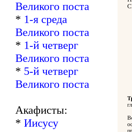
Великого поста
С
*
1-я среда
Великого поста
*
1-й четверг
Великого поста
*
5-й четверг
Великого поста
Т
гл
Акафисты:
В
*
Иисусу
о
п