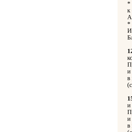
*
к
А
*
И
Б
1
к
П
и
в
(
1
и
П
и
в