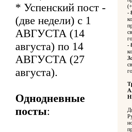
* Успенский пост -
(
-
(две недели) с 1
к
п
АВГУСТА (14
с
го
августа) по 14
-
к
АВГУСТА (27
З
с
августа).
го
Т
А
Однодневные
Н
посты
:
Д
Р
н
п