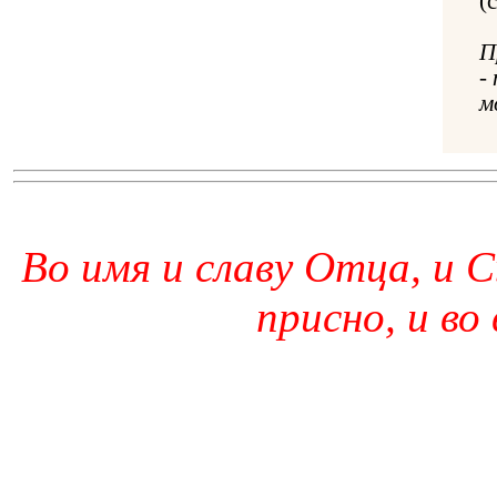
(
П
-
м
Во имя и славу Отца, и С
присно, и во