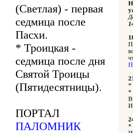
Н
(Светлая) - первая
у
Д
седмица после
1
Пасхи.
1
П
* Троицкая -
в
седмица после дня
ч
П
Святой Троицы
2
(Пятидесятницы).
*
*
В
И
ПОРТАЛ
2
ПАЛОМНИК
*
И