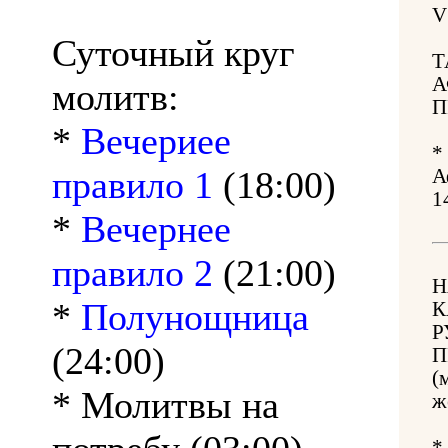
V
Суточный круг
Т
А
молитв:
П
*
Вечериее
*
правило 1
(18:00)
А
1
*
Вечернее
правило 2
(21:00)
Н
*
Полунощница
К
Р
(24:00)
П
(
* Молитвы на
ж
*