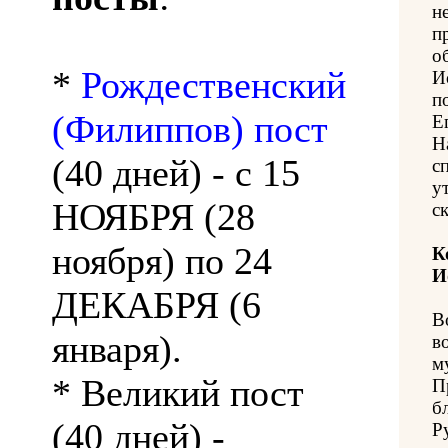
н
п
о
*
Рождественский
И
п
(Филиппов) пост
Е
Н
(40 дней) - с 15
с
у
НОЯБРЯ (28
с
ноября) по 24
К
И
ДЕКАБРЯ (6
В
января).
в
м
* Великий пост
П
б
(40 дней) -
Р