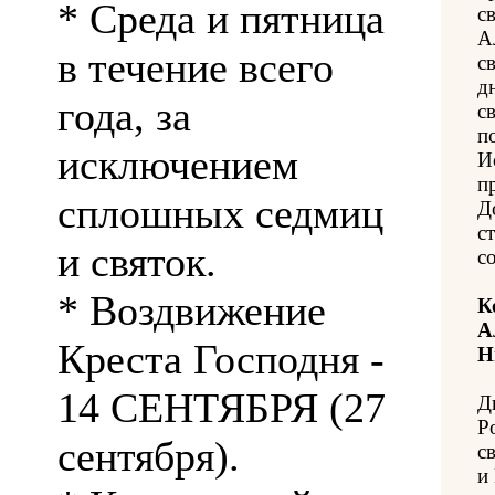
* Среда и пятница
с
А
в течение всего
с
д
года, за
с
п
исключением
И
п
сплошных седмиц
Д
с
и святок.
с
* Воздвижение
К
А
Креста Господня -
Н
14 СЕНТЯБРЯ (27
Д
Р
сентября).
с
и