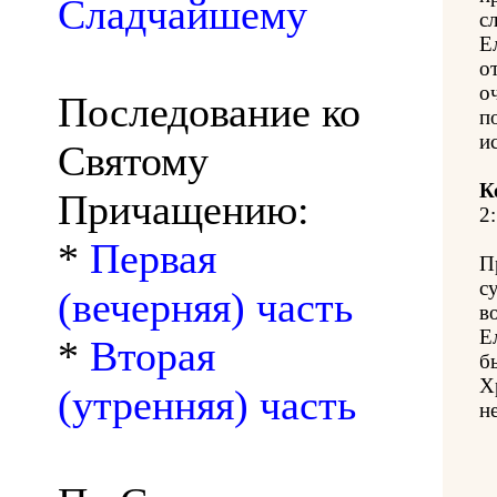
Сладчайшему
с
Е
о
о
Последование ко
п
и
Святому
К
Причащению:
2:
*
Первая
П
с
(вечерняя) часть
в
Е
*
Вторая
б
Х
(утренняя) часть
н