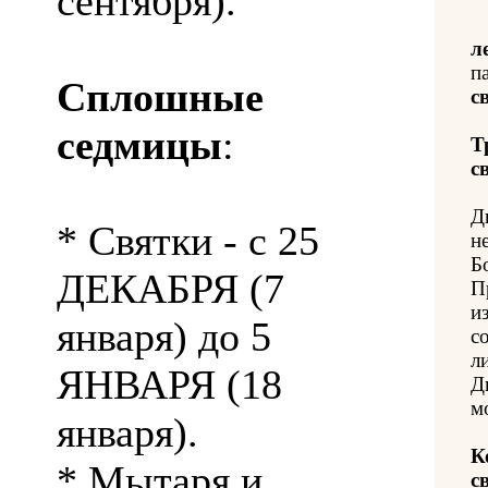
сентября).
л
п
Сплошные
с
седмицы
:
Т
с
Д
* Святки - с 25
н
Б
ДЕКАБРЯ (7
П
и
января) до 5
с
л
ЯНВАРЯ (18
Д
м
января).
К
* Мытаря и
с