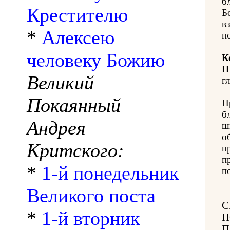
б
Крестителю
Б
в
*
Алексею
п
человеку Божию
К
П
Великий
гл
Покаянный
П
б
Андрея
ш
о
Критского:
п
п
*
1-й понедельник
п
Великого поста
С
*
1-й вторник
П
П