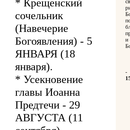
* Крещенский
с
р
сочельник
Б
п
(Навечерие
б
п
Богоявления) - 5
и
Б
ЯНВАРЯ (18
января).
-
* Усекновение
1
главы Иоанна
Предтечи - 29
АВГУСТА (11