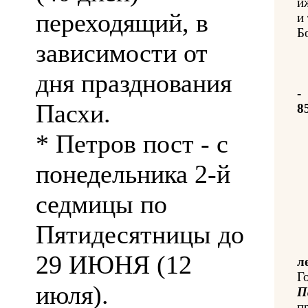
и
переходящий, в
и
Б
зависимости от
дня празднования
-
Пасхи.
8
* Петров пост - с
понедельника 2-й
седмицы по
Пятидесятницы до
29 ИЮНЯ (12
л
Г
июля).
П
п