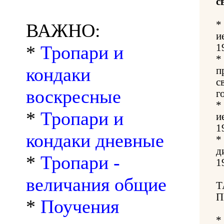
с
*
ВАЖНО:
и
*
Тропари и
1
*
кондаки
п
с
воскресные
г
*
*
Тропари и
и
1
кондаки дневные
*
д
*
Тропари -
1
величания общие
Т
П
*
Поучения
*