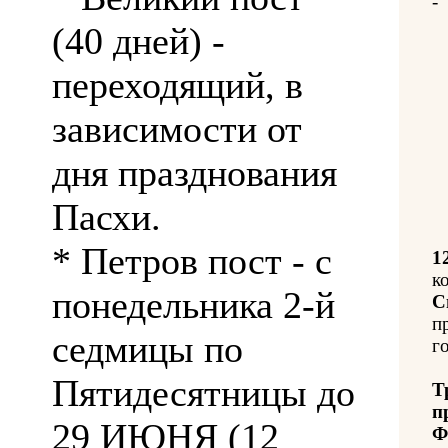
-
(40 дней) -
переходящий, в
зависимости от
дня празднования
Пасхи.
* Петров пост - с
1
к
понедельника 2-й
С
п
седмицы по
го
Пятидесятницы до
Т
п
29 ИЮНЯ (12
Ф