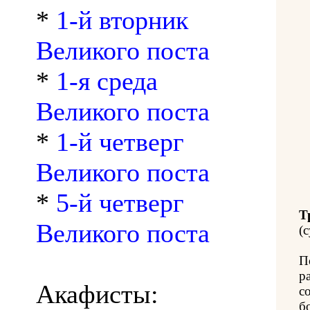
*
1-й вторник
Великого поста
*
1-я среда
Великого поста
*
1-й четверг
Великого поста
*
5-й четверг
Т
Великого поста
(с
П
р
Акафисты:
с
б