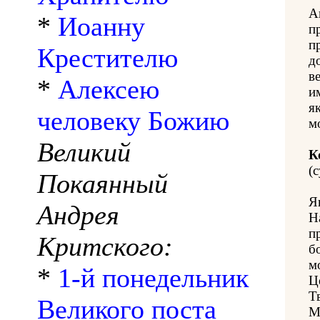
А
*
Иоанну
п
п
Крестителю
д
в
*
Алексею
и
як
человеку Божию
м
Великий
К
(с
Покаянный
Я
Андрея
Н
п
Критского:
б
м
*
1-й понедельник
Ц
Т
Великого поста
М