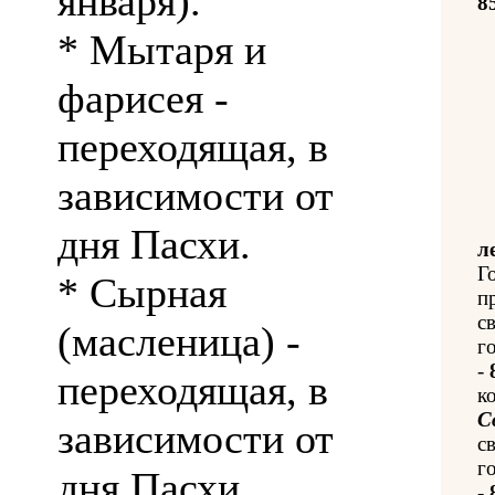
января).
8
* Мытаря и
фарисея -
переходящая, в
зависимости от
дня Пасхи.
л
Г
* Сырная
п
с
(масленица) -
го
-
переходящая, в
к
С
зависимости от
с
го
дня Пасхи.
-