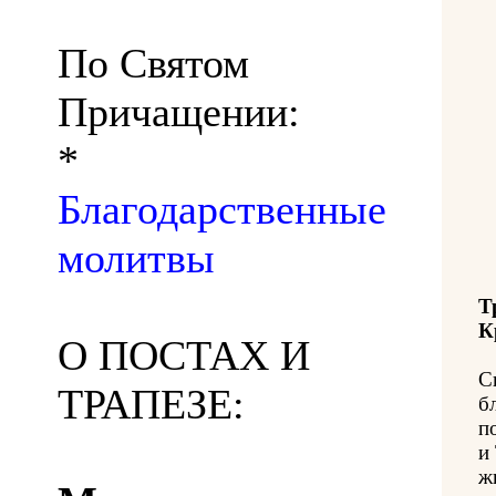
По Святом
Причащении:
*
Благодарственные
молитвы
Т
К
О ПОСТАХ И
С
ТРАПЕЗЕ:
б
п
и
ж