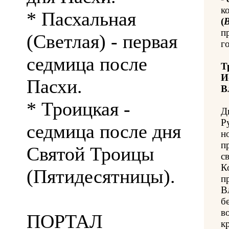
к
* Пасхальная
(
В
п
(Светлая) - первая
го
седмица после
Т
И
Пасхи.
В
* Троицкая -
Д
Р
седмица после дня
н
п
Святой Троицы
с
К
(Пятидесятницы).
п
В
б
в
ПОРТАЛ
к