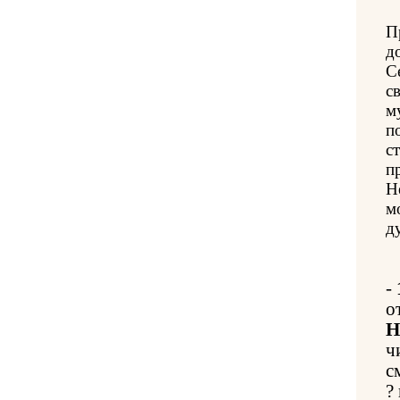
П
д
С
с
м
п
с
п
Н
м
д
-
о
Н
ч
с
?