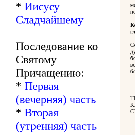
*
Иисусу
м
п
Сладчайшему
К
гл
Последование ко
С
д
Святому
б
в
Причащению:
б
*
Первая
(вечерняя) часть
Т
К
*
Вторая
С
(утренняя) часть