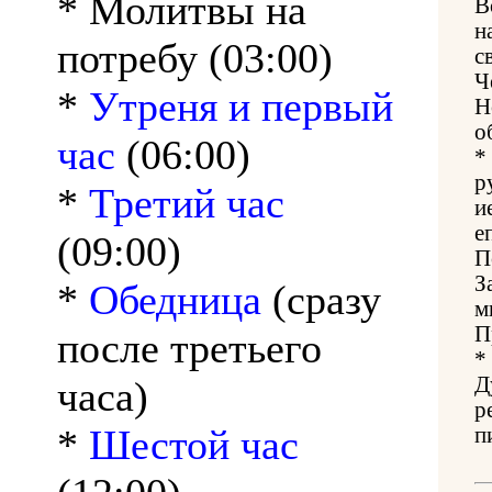
* Молитвы на
В
н
потребу (03:00)
с
Ч
*
Утреня и первый
Н
о
час
(06:00)
*
р
*
Третий час
и
е
(09:00)
П
З
*
Обедница
(сразу
м
П
после третьего
*
Д
часа)
р
*
Шестой час
п