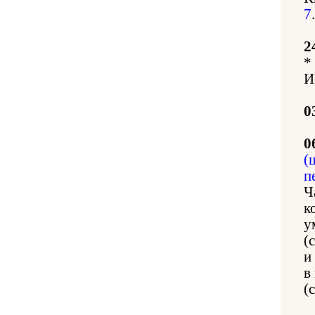
7
.
2
*
И
0
0
(
п
Ч
к
у
(
и
в
(