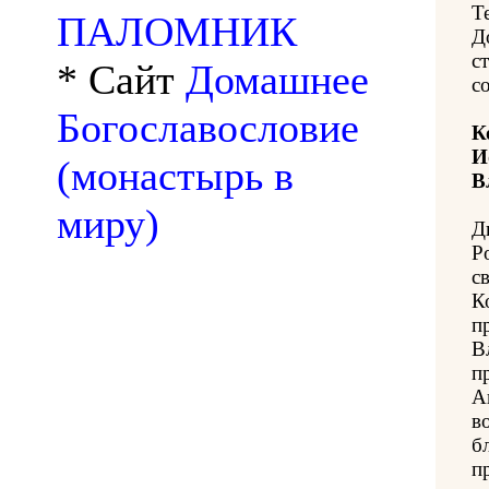
Т
ПАЛОМНИК
Д
с
* Сайт
Домашнее
с
Богославословие
К
И
(монастырь в
В
миру)
Д
Р
с
К
п
В
п
А
в
б
п