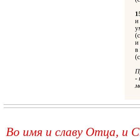
1
и
у
(
и
в
(
П
-
м
Во имя и славу Отца, и С