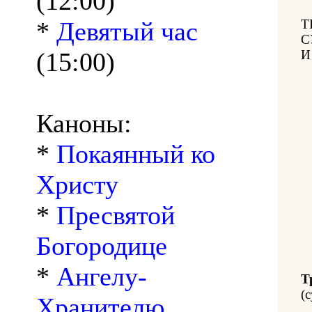
(12:00)
*
Девятый час
Т
С
(15:00)
И
Каноны:
*
Покаянный ко
Христу
*
Пресвятой
Богородице
*
Ангелу-
Т
(с
Хранителю