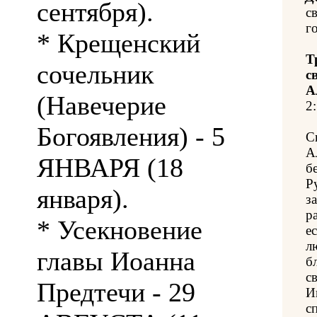
сентября).
с
го
* Крещенский
Т
сочельник
с
А
(Навечерие
2:
Богоявления) - 5
С
А
ЯНВАРЯ (18
б
Р
января).
з
р
* Усекновение
е
л
главы Иоанна
б
с
Предтечи - 29
И
с