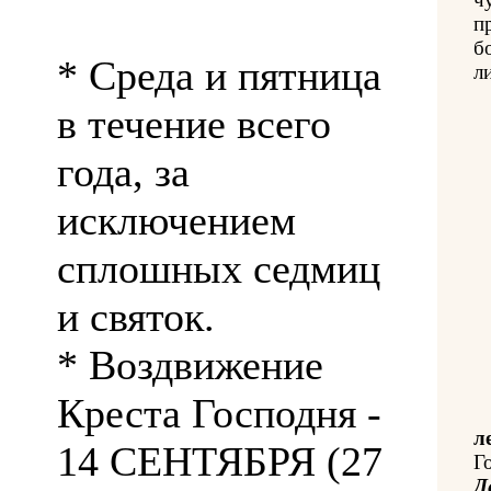
п
б
* Среда и пятница
л
в течение всего
года, за
исключением
сплошных седмиц
и святок.
* Воздвижение
Креста Господня -
л
14 СЕНТЯБРЯ (27
Г
Д