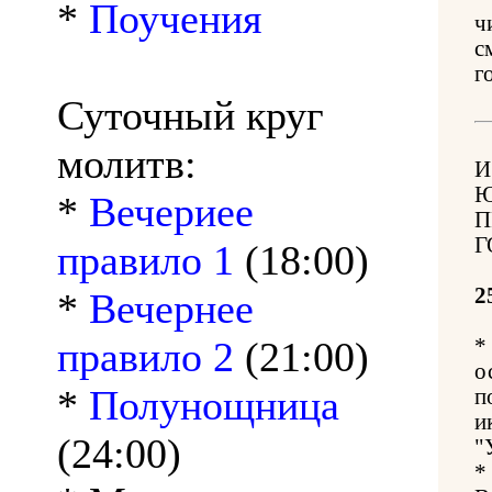
*
Поучения
ч
с
г
Суточный круг
молитв:
И
Ю
*
Вечериее
П
Г
правило 1
(18:00)
2
*
Вечернее
правило 2
(21:00)
*
о
*
Полунощница
п
и
(24:00)
"
*