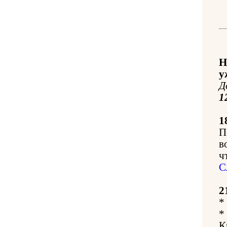
Н
у
Д
1
1
П
в
ч
С
2
*
*
К