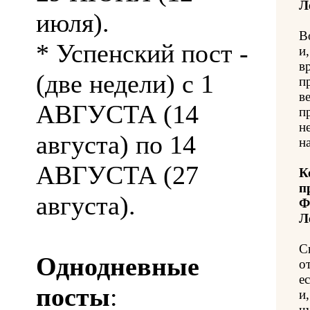
Л
июля).
В
* Успенский пост -
и
в
(две недели) с 1
п
в
АВГУСТА (14
п
н
августа) по 14
н
АВГУСТА (27
К
п
августа).
Ф
Л
С
Однодневные
о
е
посты
:
и
ч