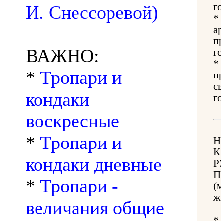
г
И. Снессоревой)
*
а
п
ВАЖНО:
г
*
*
Тропари и
п
с
кондаки
г
воскресные
*
Тропари и
Н
К
кондаки дневные
Р
П
*
Тропари -
(
ж
величания общие
*