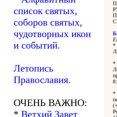
П
список святых,
Р
П
соборов святых,
С
чудотворных икон
Б
Е
и событий.
*
Л
*
Летопись
Л
п
Православия.
8
*
п
ОЧЕНЬ ВАЖНО:
(
*
Ветхий Завет
Р