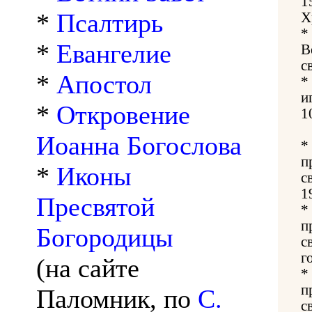
1
*
Псалтирь
Х
*
*
Евангелие
В
с
*
Апостол
*
и
*
Откровение
1
Иоанна Богослова
*
п
*
Иконы
с
1
Пресвятой
*
п
Богородицы
с
г
(на сайте
*
п
Паломник, по
С.
с