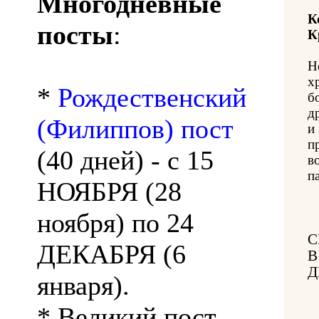
Многодневные
К
посты
:
К
Н
х
*
Рождественский
б
д
(Филиппов) пост
и
п
(40 дней) - с 15
в
п
НОЯБРЯ (28
ноября) по 24
С
ДЕКАБРЯ (6
В
Д
января).
* Великий пост