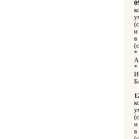
0
к
у
(
и
в
(
*
А
*
И
Б
1
к
у
(
и
в
(