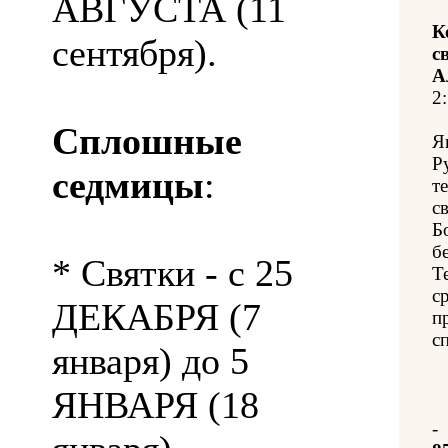
АВГУСТА (11
К
сентября).
с
А
2:
Сплошные
Я
Р
седмицы
:
т
с
Б
б
* Святки - с 25
Т
с
ДЕКАБРЯ (7
п
с
января) до 5
ЯНВАРЯ (18
-