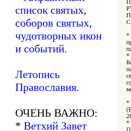
П
список святых,
Р
П
соборов святых,
С
чудотворных икон
*
п
и событий.
п
*
К
п
Летопись
с
г
Православия.
м
*
(
ОЧЕНЬ ВАЖНО:
2
*
Ветхий Завет
*
П