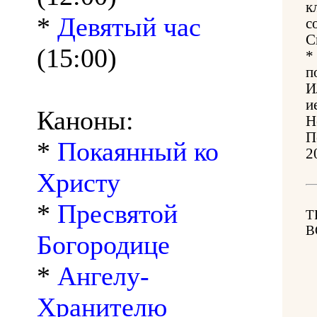
к
*
Девятый час
с
С
(15:00)
*
п
И
и
Каноны:
Н
П
*
Покаянный ко
2
Христу
*
Пресвятой
Т
В
Богородице
*
Ангелу-
Хранителю