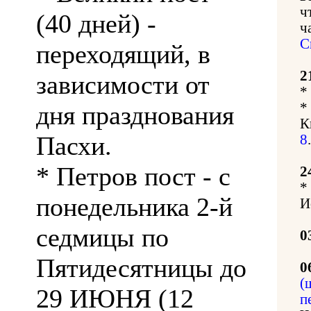
ч
(40 дней) -
ч
С
переходящий, в
2
зависимости от
*
*
дня празднования
К
Пасхи.
8
.
* Петров пост - с
2
*
понедельника 2-й
И
седмицы по
0
Пятидесятницы до
0
(
29 ИЮНЯ (12
п