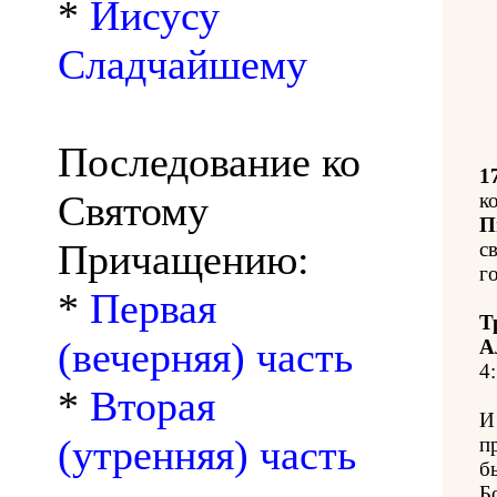
*
Иисусу
Сладчайшему
Последование ко
1
Святому
к
П
Причащению:
с
г
*
Первая
Т
(вечерняя) часть
А
4:
*
Вторая
И
(утренняя) часть
п
б
Б