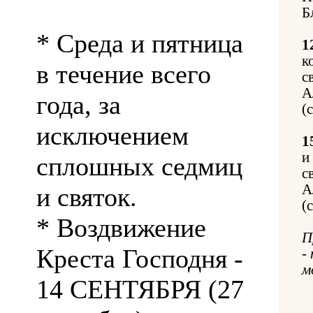
Б
* Среда и пятница
1
к
в течение всего
с
А
года, за
(
исключением
1
и
сплошных седмиц
с
А
и святок.
(
* Воздвижение
П
Креста Господня -
-
м
14 СЕНТЯБРЯ (27