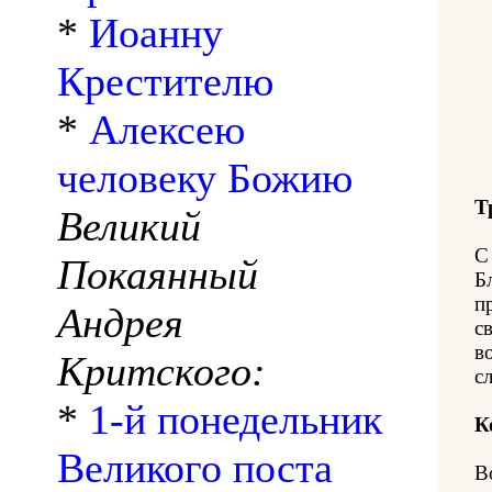
*
Иоанну
Крестителю
*
Алексею
человеку Божию
Т
Великий
С
Покаянный
Б
п
Андрея
с
в
Критского:
с
*
1-й понедельник
К
Великого поста
В