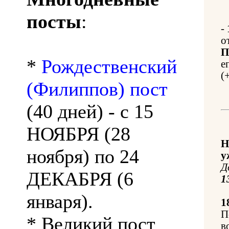
посты
:
-
о
П
*
Рождественский
е
(
(Филиппов) пост
(40 дней) - с 15
НОЯБРЯ (28
Н
ноября) по 24
у
Д
ДЕКАБРЯ (6
1
января).
1
П
* Великий пост
в