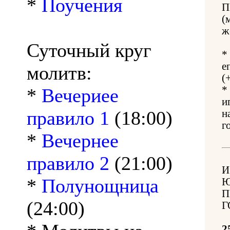
*
Поучения
П
(
ж
Суточный круг
*
е
молитв:
(
*
*
Вечериее
и
правило 1
(18:00)
н
г
*
Вечернее
правило 2
(21:00)
И
*
Полунощница
Ю
П
(24:00)
Г
2