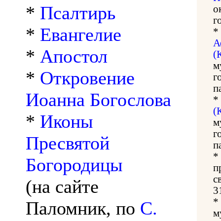
*
Псалтирь
о
г
*
Евангелие
*
А
*
Апостол
(
м
*
Откровение
г
п
Иоанна Богослова
*
(
*
Иконы
м
г
Пресвятой
п
*
Богородицы
п
с
(на сайте
3
*
Паломник, по
С.
м