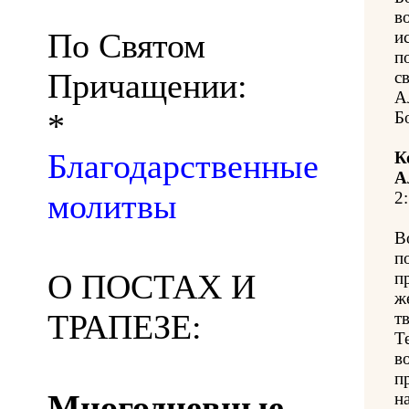
в
По Святом
и
п
Причащении:
c
А
*
Б
Благодарственные
К
А
молитвы
2:
В
п
О ПОСТАХ И
п
ж
ТРАПЕЗЕ:
т
Т
в
п
Многодневные
н