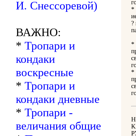
г
И. Снессоревой)
*
и
?
ВАЖНО:
п
*
Тропари и
*
п
кондаки
с
г
воскресные
*
п
*
Тропари и
с
г
кондаки дневные
*
Тропари -
Н
величания общие
К
Р