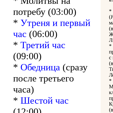
* Молитвы на
потребу (03:00)
*
(
*
Утреня и первый
м
(
час
(06:00)
Ж
Л
*
Третий час
*
п
(09:00)
с
(
*
Обедница
(сразу
Т
Л
после третьего
*
М
часа)
к
*
Шестой час
п
К
(12:00)
(