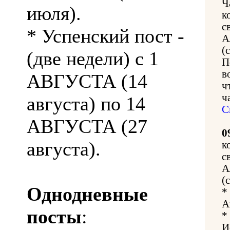
Ч
июля).
к
с
* Успенский пост -
А
(
(две недели) с 1
П
в
АВГУСТА (14
ч
ч
августа) по 14
С
АВГУСТА (27
0
августа).
к
с
А
(
Однодневные
*
А
посты
:
*
И