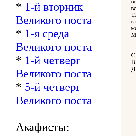
в
*
1-й вторник
в
Т
Великого поста
к
м
*
1-я среда
М
Великого поста
С
*
1-й четверг
В
Д
Великого поста
*
5-й четверг
Великого поста
Акафисты: