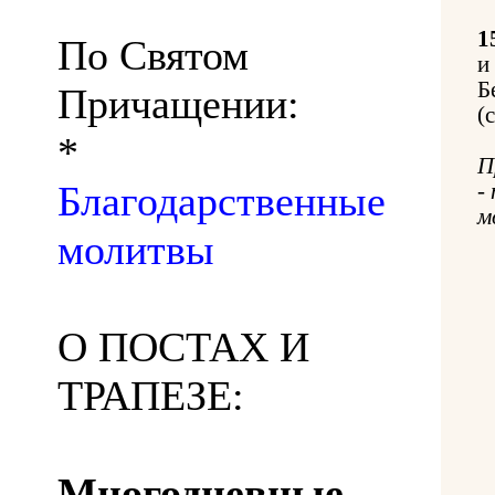
1
По Святом
и
Б
Причащении:
(
*
П
Благодарственные
-
м
молитвы
О ПОСТАХ И
ТРАПЕЗЕ:
Многодневные