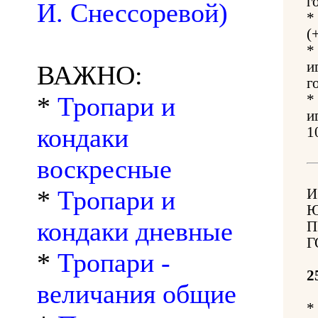
г
И. Снессоревой)
*
(
*
и
ВАЖНО:
г
*
Тропари и
*
и
кондаки
1
воскресные
*
Тропари и
И
Ю
кондаки дневные
П
Г
*
Тропари -
2
величания общие
*