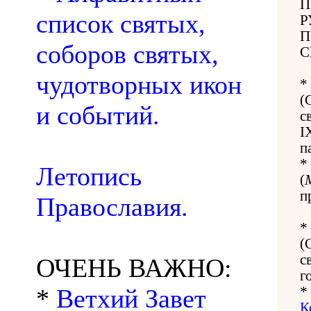
П
список святых,
Р
П
соборов святых,
С
чудотворных икон
*
(
и событий.
с
I
п
*
Летопись
(
п
Православия.
*
(
с
ОЧЕНЬ ВАЖНО:
г
*
Ветхий Завет
*
К