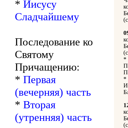
*
Иисусу
к
Б
Сладчайшему
(
0
Последование ко
к
Б
Святому
(
*
Причащению:
П
П
*
Первая
*
И
(вечерняя) часть
Б
*
Вторая
1
к
(утренняя) часть
Б
(