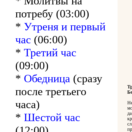
* Молитвы на
потребу (03:00)
*
Утреня и первый
час
(06:00)
*
Третий час
(09:00)
*
Обедница
(сразу
Т
после третьего
Б
часа)
Не
мо
да
*
Шестой час
кр
сл
(12:00)
п