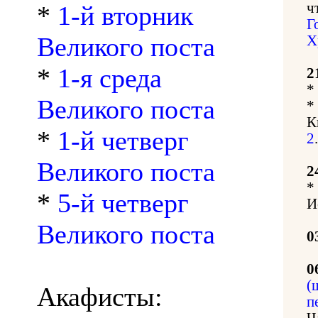
ч
*
1-й вторник
Г
Великого поста
Х
*
1-я среда
2
*
Великого поста
*
К
*
1-й четверг
2
.
Великого поста
2
*
*
5-й четверг
И
Великого поста
0
0
(
Акафисты:
п
Ч