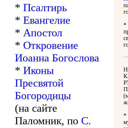
*
Псалтирь
п
г
*
Евангелие
*
*
Апостол
п
с
*
Откровение
г
Иоанна Богослова
*
Иконы
Н
К
Пресвятой
Р
П
Богородицы
(
ж
(на сайте
*
Паломник, по
С.
м