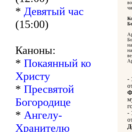
во
*
Девятый час
ч
К
(15:00)
Б
Ар
Бо
на
Каноны:
на
ве
*
Покаянный ко
Ар
Христу
-
о
*
Пресвятой
Ф
Богородице
м
г
*
Ангелу-
-
о
Хранителю
Д