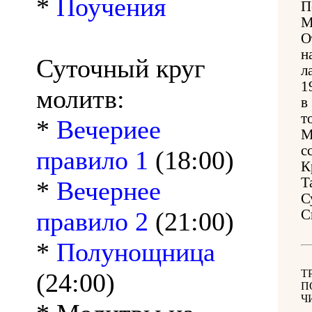
*
Поучения
П
М
О
н
Суточный круг
л
1
молитв:
в
т
*
Вечериее
М
с
правило 1
(18:00)
К
Т
*
Вечернее
С
правило 2
(21:00)
С
*
Полунощница
Т
(24:00)
П
Ч