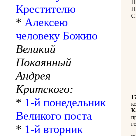
П
Крестителю
П
С
*
Алексею
человеку Божию
Великий
Покаянный
Андрея
Критского:
1
*
1-й понедельник
к
К
Великого поста
п
го
*
1-й вторник