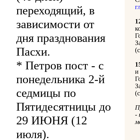
г
переходящий, в
зависимости от
1
к
дня празднования
Г
З
Пасхи.
(
* Петров пост - с
1
и
понедельника 2-й
Г
З
седмицы по
(
Пятидесятницы до
П
-
29 ИЮНЯ (12
м
июля).