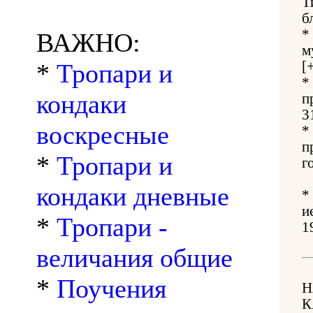
Т
б
*
ВАЖНО:
м
*
Тропари и
[
*
кондаки
п
3
воскресные
*
п
*
Тропари и
г
кондаки дневные
*
и
*
Тропари -
1
величания общие
*
Поучения
Н
К