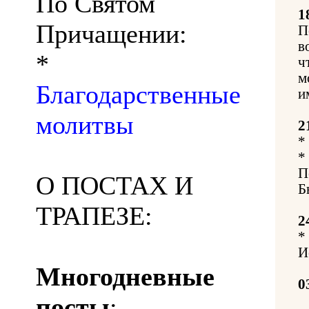
По Святом
1
Причащении:
П
в
*
ч
м
Благодарственные
и
молитвы
2
*
*
П
О ПОСТАХ И
Б
ТРАПЕЗЕ:
2
*
И
Многодневные
0
посты
: