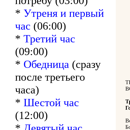
потребу (03:00)
*
Утреня и первый
час
(06:00)
*
Третий час
(09:00)
*
Обедница
(сразу
после третьего
Т
часа)
В
*
Шестой час
Т
Г
(12:00)
В
*
Девятый час
Б