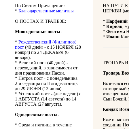
По Святом Причащении:
НА ПУТИ 
*
Благодарственные молитвы
ЦЕРКВИ (мол
О ПОСТАХ И ТРАПЕЗЕ:
*
Парфений
*
Кириак
, м
Многодневные посты
:
*
Феотима
Н
*
Иоанн
Кант
*
Рождественский (Филиппов)
пост
(40 дней) - с 15 НОЯБРЯ (28
ноября) по 24 ДЕКАБРЯ (6
января).
* Великий пост (40 дней) -
ТРОПАРЬ И
переходящий, в зависимости от
дня празднования Пасхи.
Тропарь Воз
* Петров пост - с понедельника
2-й седмицы по Пятидесятницы
Вознеслся ес
до 29 ИЮНЯ (12 июля).
сотворивый у
* Успенский пост - (две недели) с
извещенным 
1 АВГУСТА (14 августа) по 14
Сын Божий, 
АВГУСТА (27 августа).
Кондак Возн
Однодневные посты
:
Еже о нас ис
* Среда и пятница в течение
соединив Неб