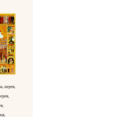
а, иерея,
иерея,
ея,
ея,