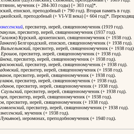
тянин, мученик (+ 284-303 годы) [+ 303 год]*.
ский, епископ, преподобный (+ 790 год). Вторая память в году.
джийский, преподобный (+ VI-VII века) [+ 604 год]*. Переходящ
ознесенский
, пресвитер, иерей, священномученик (1919 год).
ракулин
, пресвитер, иерей, священномученик (1937 год).
Гагалюк
) Курский, архиепископ, священномученик (+ 1938 год).
Панкеев
) Белгородский, епископ, священномученик (+ 1938 год).
Вильгельмский
, пресвитер, иерей, священномученик (+ 1938 год)
Ерошов
, пресвитер, иерей, священномученик (+ 1938 год).
йнека
, пресвитер, иерей, священномученик (+ 1938 год).
расновский
, пресвитер, иерей, священномученик (+ 1938 год).
адовский
, пресвитер, иерей, священномученик (+ 1938 год).
ванов
, пресвитер, иерей, священномученик (+ 1938 год).
улаков
, пресвитер, иерей, священномученик (+ 1938 год).
гданов
, пресвитер, иерей, священномученик (+ 1938 год).
Саульский
, пресвитер, иерей, священномученик (+ 1938 год).
нцев
, пресвитер, иерей, священномученик (+ 1938 год).
ов
, пресвитер, иерей, священномученик (+ 1938 год).
гоявленский
, пресвитер, иерей, священномученик (+ 1938 год).
знесенский
, мученик (+ 1938 год).
Лукьянов
), иеромонах, преподобномученик (+ 1940 год).