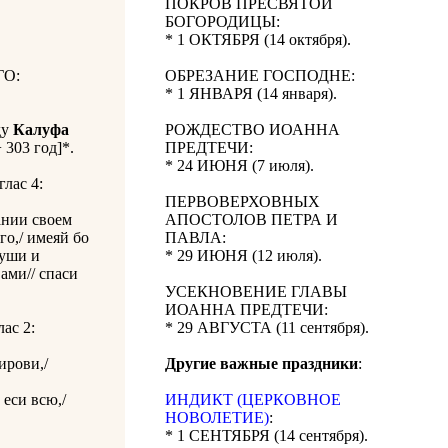
ПОКРОВ ПРЕСВЯТОЙ
БОГОРОДИЦЫ:
* 1 ОКТЯБРЯ (14 октября).
О:
ОБРЕЗАНИЕ ГОСПОДНЕ:
* 1 ЯНВАРЯ (14 января).
ду
Калуфа
РОЖДЕСТВО ИОАННА
 303 год]*.
ПРЕДТЕЧИ:
* 24 ИЮНЯ (7 июля).
 глас 4:
ПЕРВОВЕРХОВНЫХ
ании своем
АПОСТОЛОВ ПЕТРА И
го,/ имеяй бо
ПАВЛА:
руши и
* 29 ИЮНЯ (12 июля).
ами// спаси
УСЕКНОВЕНИЕ ГЛАВЫ
ИОАННА ПРЕДТЕЧИ:
глас 2:
* 29 АВГУСТА (11 сентября).
ирови,/
Другие важные праздники
:
 еси всю,/
ИНДИКТ (ЦЕРКОВНОЕ
НОВОЛЕТИЕ)
:
* 1 СЕНТЯБРЯ (14 сентября).