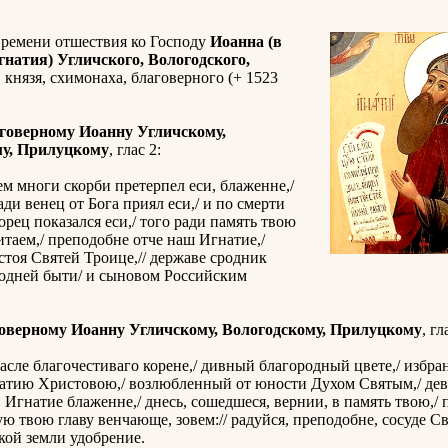
времени отшествия ко Господу
Иоанна (в
гнатия) Угличского, Вологодского,
, князя, схимонаха, благоверного (+ 1523
говерному Иоанну Угличскому,
му, Прилуцкому
, глас 2:
м многи скорби претерпел еси, блаженне,/
ади венец от Бога приял еси,/ и по смерти
орец показался еси,/ того ради память твою
таем,/ преподобне отче наш Игнатие,/
стоя Святей Троице,// державе сродник
годней быти/ и сыновом Российским
оверному Иоанну Угличскому, Вологодскому, Прилуцкому
, гл
асле благочестиваго корене,/ дивный благородный цвете,/ избра
датию Христовою,/ возлюбленный от юности Духом Святым,/ де
 Игнатие блаженне,/ днесь, сошедшеся, вернии, в память твою,/
ю твою главу венчающе, зовем:// радуйся, преподобне, сосуде Св
кой земли удобрение.