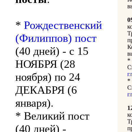
в
0
*
Рождественский
к
Т
(Филиппов) пост
п
К
(40 дней) - с 15
в
*
НОЯБРЯ (28
С
ноября) по 24
г
*
ДЕКАБРЯ (6
С
г
января).
1
* Великий пост
к
Т
(40 дней) -
п