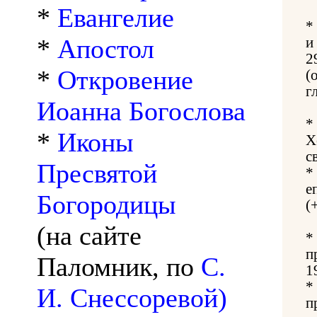
*
Евангелие
*
*
Апостол
и
2
*
Откровение
(
г
Иоанна Богослова
*
*
Иконы
Х
с
Пресвятой
*
е
Богородицы
(
(на сайте
*
п
Паломник, по
С.
1
*
И. Снессоревой)
п