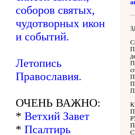
а
соборов святых,
чудотворных икон
З
и событий.
С
П
д
Летопись
П
с
Православия.
П
П
П
ОЧЕНЬ ВАЖНО:
К
П
*
Ветхий Завет
Р
П
*
Псалтирь
С