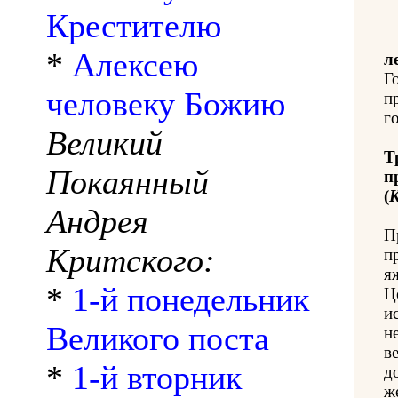
Крестителю
*
Алексею
л
Г
человеку Божию
п
го
Великий
Т
Покаянный
п
(
К
Андрея
П
Критского:
п
я
*
1-й понедельник
Ц
и
Великого поста
н
в
*
1-й вторник
д
ж