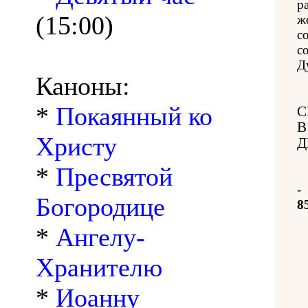
р
(15:00)
ж
с
с
Д
Каноны:
*
Покаянный ко
С
В
Христу
Д
*
Пресвятой
-
Богородице
8
*
Ангелу-
Хранителю
*
Иоанну