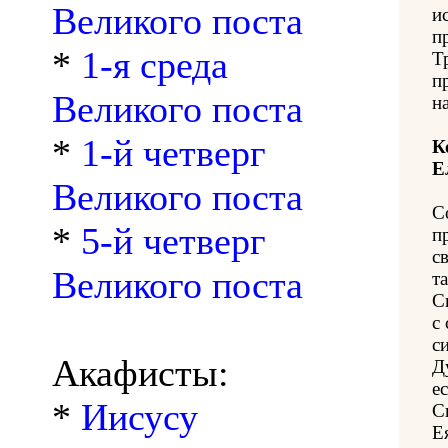
Великого поста
и
п
*
1-я среда
Т
п
Великого поста
н
*
1-й четверг
К
Е
Великого поста
С
*
5-й четверг
п
с
Великого поста
т
С
с
с
Акафисты:
Д
е
*
Иисусу
С
Е