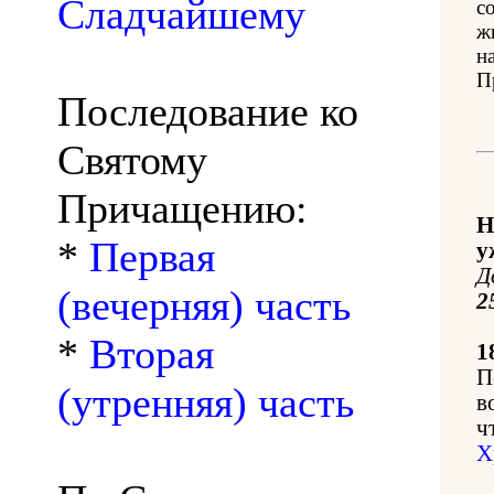
Сладчайшему
с
ж
на
П
Последование ко
Святому
Причащению:
Н
*
Первая
у
Д
(вечерняя) часть
2
*
Вторая
1
П
(утренняя) часть
в
ч
Х