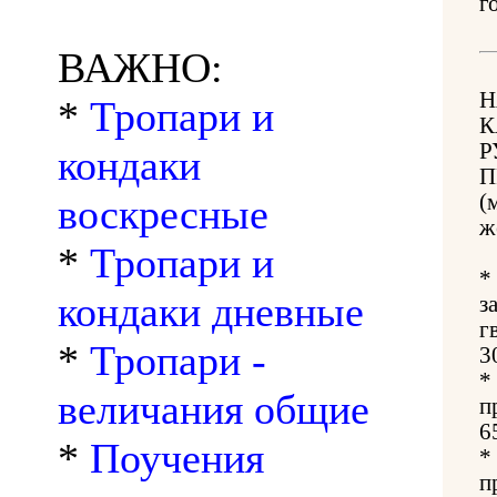
г
ВАЖНО:
Н
*
Тропари и
К
Р
кондаки
П
(
воскресные
ж
*
Тропари и
*
кондаки дневные
з
г
*
Тропари -
3
*
величания общие
п
6
*
Поучения
*
п