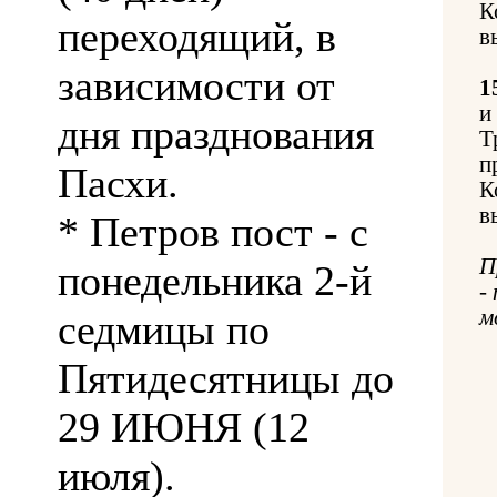
К
переходящий, в
в
зависимости от
1
и
дня празднования
Т
п
Пасхи.
К
в
* Петров пост - с
П
понедельника 2-й
-
м
седмицы по
Пятидесятницы до
29 ИЮНЯ (12
июля).