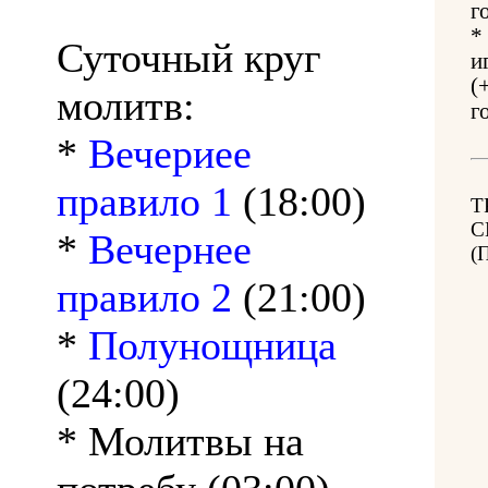
г
*
Суточный круг
и
(
молитв:
г
*
Вечериее
правило 1
(18:00)
Т
С
*
Вечернее
(
правило 2
(21:00)
*
Полунощница
(24:00)
* Молитвы на