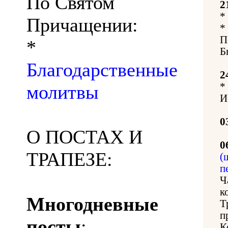
По Святом
2
*
Причащении:
*
П
*
Б
Благодарственные
2
*
молитвы
И
0
О ПОСТАХ И
0
ТРАПЕЗЕ:
(
п
Ч
к
Многодневные
Т
п
посты
:
К