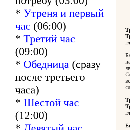
потребу (03:00)
*
Утреня и первый
час
(06:00)
Т
*
Третий час
Т
гл
(09:00)
Б
*
Обедница
(сразу
н
я
после третьего
С
в
часа)
с
*
Шестой час
Т
Т
(12:00)
гл
*
Девятый час
Е