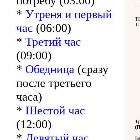
потребу (03:00)
*
Утреня и первый
Т
час
(06:00)
Т
*
Третий час
(09:00)
*
Обедница
(сразу
после третьего
часа)
*
Шестой час
(12:00)
Т
(
*
Девятый час
Бл