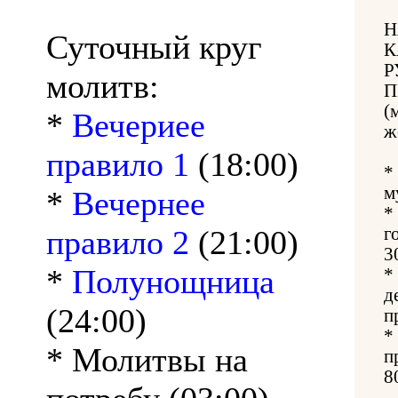
Н
Суточный круг
К
Р
молитв:
П
(
*
Вечериее
ж
правило 1
(18:00)
*
м
*
Вечернее
*
правило 2
(21:00)
г
3
*
Полунощница
*
д
(24:00)
п
*
* Молитвы на
п
8