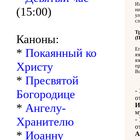
Иж
(15:00)
ни
ул
сл
Т
Каноны:
(
*
Покаянный ко
Ег
яз
яз
Христу
пр
Вс
*
Пресвятой
-
Богородице
о
*
Ангелу-
И
м
Хранителю
-
о
*
Иоанну
А