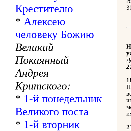
г
Крестителю
3
*
Алексею
человеку Божию
Великий
Н
у
Покаянный
Д
2
Андрея
1
Критского:
П
в
*
1-й понедельник
ч
м
Великого поста
и
*
1-й вторник
2