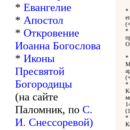
*
Евангелие
*
*
Апостол
е
(
*
Откровение
*
п
Иоанна Богослова
О
*
Иконы
*
М
Пресвятой
а
(
Богородицы
*
К
(на сайте
м
1
Паломник, по
С.
(
*
И. Снессоревой)
К