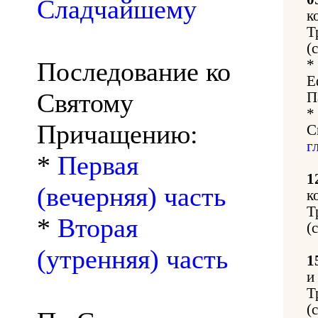
Сладчайшему
к
Т
(
Последование ко
*
Е
Святому
П
*
Причащению:
С
г
*
Первая
1
(вечерняя) часть
к
Т
*
Вторая
(
(утренняя) часть
1
и
Т
(