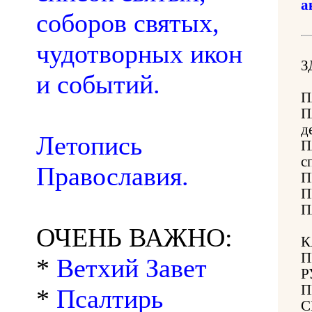
а
соборов святых,
чудотворных икон
З
и событий.
П
П
д
Летопись
П
с
Православия.
П
П
П
ОЧЕНЬ ВАЖНО:
К
П
*
Ветхий Завет
Р
П
*
Псалтирь
С