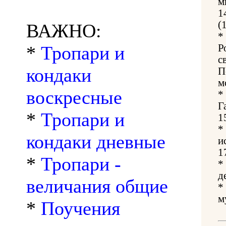
м
1
(
ВАЖНО:
*
*
Тропари и
Р
с
кондаки
П
м
воскресные
*
Г
*
Тропари и
1
*
кондаки дневные
и
1
*
Тропари -
*
д
величания общие
*
м
*
Поучения