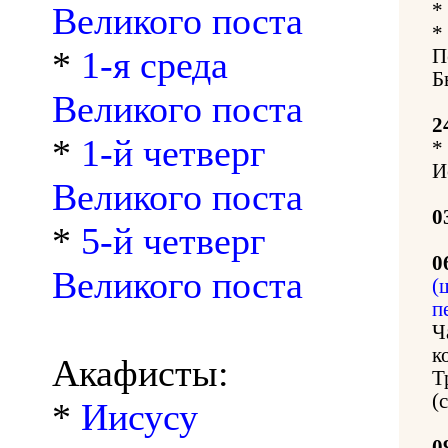
*
Великого поста
*
*
1-я среда
П
Б
Великого поста
2
*
1-й четверг
*
И
Великого поста
0
*
5-й четверг
0
Великого поста
(
п
Ч
к
Акафисты:
Т
(
*
Иисусу
0