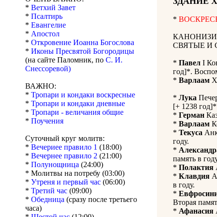
ЗДАНИЕ 
*
Ветхий Завет
*
Псалтирь
*
ВОСКРЕСЕН
*
Евангелие
*
Апостол
КАНОНИЗИ
*
Откровение Иоанна Богослова
СВЯТЫЕ И 
*
Иконы Пресвятой Богородицы
(на сайте Паломник, по
С. И.
*
Павел
I Ко
Снессоревой)
год]*. Воспо
*
Варлаам
Х
ВАЖНО:
*
Тропари и кондаки воскресные
*
Лука
Печер
*
Тропари и кондаки дневные
[+ 1238 год]*
*
Тропари - величания общие
*
Герман
Каз
*
Поучения
*
Варлаам
Ке
*
Текуса
Анки
Суточный круг молитв:
году.
*
Вечериее правило 1
(18:00)
*
Александр
*
Вечернее правило 2
(21:00)
память в году
*
Полунощница
(24:00)
*
Полактия
А
* Молитвы на потребу (03:00)
*
Клавдия
Ан
*
Утреня и первый час
(06:00)
в году.
*
Третий час
(09:00)
*
Евфросин
*
Обедница
(сразу после третьего
Вторая памят
часа)
*
Афанасия
А
*
Шестой час
(12:00)