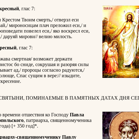
скресный
, глас 7:
 Крестом Твоим смерть,/ отверзл еси
ай,/ мироносицам плач преложил еси,/ и
оповедати повелел еси,/ яко воскресл еси,
/ даруяй мирови// велию милость.
кресный
, глас 7:
жава смертная/ возможет держати
ристос бо сниде, сокрушая и разоряя силы
бывает ад,/ пророцы согласно радуются,/
голюще, Спас сущим в вере:// изыдите,
скресение.
 СВЯТЫНИ, ПОМИНАЕМЫЕ В ПАМЯТНЫХ ДАТАХ ДНЯ СЕГ
о времени отшествия ко Господу
Павла
опольского
, патриарха, священномученика
года) [+ 350 год]*.
триарху-священномученику Павлу