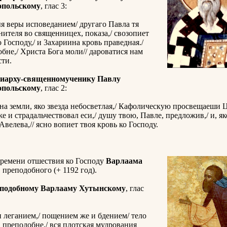
опольскому
, глас 3:
я веры исповеданием/ другаго Павла тя
нителя во священницех, показа,/ свозопиет
о Господу,/ и 3ахариина кровь праведная./
бне,/ Христа Бога моли// дароватися нам
сти.
риарху-священномученику Павлу
опольскому
, глас 2:
а земли, яко звезда небосветлая,/ Кафолическую просвещаеши 
же и страдальчествовал еси,/ душу твою, Павле, предложив,/ и, я
Авелева,// ясно вопиет твоя кровь ко Господу.
ремени отшествия ко Господу
Варлаама
, преподобного (+ 1192 год).
еподобному Варлааму Хутынскому
, глас
 леганием,/ пощением же и бдением/ тело
, преподобне,/ вся плотская мудрования