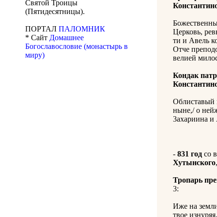
Святой Троицы
Константин
(Пятидесятницы).
Божественны
ПОРТАЛ
ПАЛОМНИК
Церковь, рев
* Сайт
Домашнее
ти и Авель к
Богославословие (монастырь в
Отче преподо
миру)
велией мило
Кондак пат
Константин
Облиставый н
ныне,/ о ней
3ахариина и 
-
831 год
со в
Хутынского
Тропарь пр
3:
Иже на земли
твое изнуряя