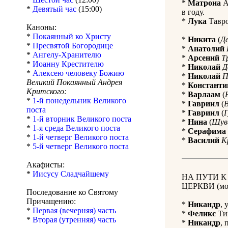
*
Матрона
А
*
Девятый час
(15:00)
в году.
*
Лука
Тавро
Каноны:
*
Покаянный ко Христу
*
Никита
(
Д
*
Пресвятой Богородице
*
Анатолий
*
Ангелу-Хранителю
*
Арсений
Т
*
Иоанну Крестителю
*
Николай
Д
*
Алексею человеку Божию
*
Николай
П
Великий Покаянный Андрея
*
Константи
Критского:
*
Варлаам
(
*
1-й понедельник Великого
*
Гавриил
(
поста
*
Гавриил
(
Г
*
1-й вторник Великого поста
*
Нина
(
Шув
*
1-я среда Великого поста
*
Серафима
*
1-й четверг Великого поста
*
Василий
К
*
5-й четверг Великого поста
Акафисты:
*
Иисусу Сладчайшему
НА ПУТИ 
ЦЕРКВИ (мол
Последование ко Святому
Причащению:
*
Никандр
, 
*
Первая (вечерняя) часть
*
Феликс
Тин
*
Вторая (утренняя) часть
*
Никандр
, 