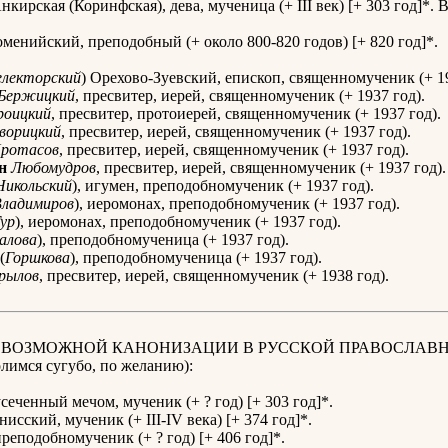
нкирская (Коринфская), дева, мученица (+ III век) [+ 303 год]*. 
менийский, преподобный (+ около 800-820 годов) [+ 820 год]*.
електорский
) Орехово-Зуевский, епископ, священномученик (+ 19
Бержицкий
, пресвитер, иерей, священномученик (+ 1937 год).
роицкий
, пресвитер, протоиерей, священномученик (+ 1937 год).
ворицкий
, пресвитер, иерей, священномученик (+ 1937 год).
ротасов
, пресвитер, иерей, священномученик (+ 1937 год).
н
Любомудров
, пресвитер, иерей, священномученик (+ 1937 год).
Никольский
), игумен, преподобномученик (+ 1937 год).
Владимиров
), иеромонах, преподобномученик (+ 1937 год).
ур
), иеромонах, преподобномученик (+ 1937 год).
алова
), преподобномученица (+ 1937 год).
(
Горшкова
), преподобномученица (+ 1937 год).
рылов
, пресвитер, иерей, священномученик (+ 1938 год).
К ВОЗМОЖНОЙ КАНОНИЗАЦИИ В РУССКОЙ ПРАВОСЛАВ
имся сугубо, по желанию):
усеченный мечом, мученик (+ ? год) [+ 303 год]*.
исский, мученик (+ III-IV века) [+ 374 год]*.
преподобномученик (+ ? год) [+ 406 год]*.