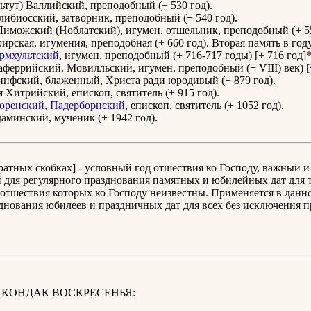
ьтут) Валлийский, преподобный (+ 530 год).
ибиосский, затворник, преподобный (+ 540 год).
иможский (Ноблатский), игумен, отшельник, преподобный (+ 55
ирская, игумения, преподобная (+ 660 год). Вторая память в году
рмхультский
, игумен, преподобный (+ 716-717 годы) [+ 716 год]*
феррийский, Мовилльский, игумен, преподобный (+ VIII) век) [+
нфский, блаженный, Христа ради юродивый (+ 879 год).
н
Хитрийский, епископ, святитель (+ 915 год).
ренский, Падерборнский
, епископ, святитель (+ 1052 год).
минский, мученик (+ 1942 год).
дратных скобках] - условный год отшествия ко Господу, важный и
для регулярного празднования памятных и юбилейных дат для т
отшествия которых ко Господу неизвестны. Применяется в данн
днования юбилеев и праздничных дат для всех без исключения 
 КОНДАК ВОСКРЕСЕНЬЯ: