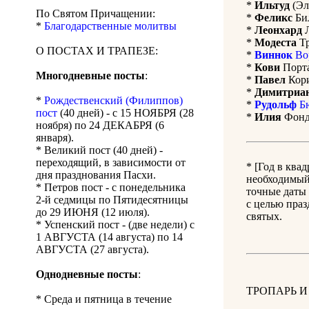
*
Ильтуд
(Эл
По Святом Причащении:
*
Феликс
Бил
*
Благодарственные молитвы
*
Леонхард
Л
*
Модеста
Тр
О ПОСТАХ И ТРАПЕЗЕ:
*
Виннок
Во
*
Кови
Порта
Многодневные посты
:
*
Павел
Кори
*
Димитриа
*
Рождественский (Филиппов)
*
Рудольф
Бю
пост
(40 дней) - с 15 НОЯБРЯ (28
*
Илия
Фонда
ноября) по 24 ДЕКАБРЯ (6
января).
* Великий пост (40 дней) -
переходящий, в зависимости от
* [Год в ква
дня празднования Пасхи.
необходимый 
* Петров пост - с понедельника
точные даты 
2-й седмицы по Пятидесятницы
с целью праз
до 29 ИЮНЯ (12 июля).
святых.
* Успенский пост - (две недели) с
1 АВГУСТА (14 августа) по 14
АВГУСТА (27 августа).
Однодневные посты
:
ТРОПАРЬ И
* Среда и пятница в течение