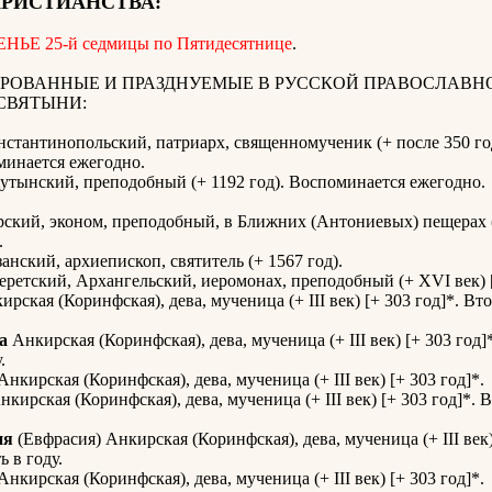
ХРИСТИАНСТВА:
ЬЕ 25-й седмицы по Пятидесятнице
.
РОВАННЫЕ И ПРАЗДНУЕМЫЕ В РУССКОЙ ПРАВОСЛАВН
СВЯТЫНИ:
нстантинопольский, патриарх, священномученик (+ после 350 год
минается ежегодно.
утынский, преподобный (+ 1192 год). Воспоминается ежегодно.
ский, эконом, преподобный, в Ближних (Антониевых) пещерах (
.
анский, архиепископ, святитель (+ 1567 год).
ретский, Архангельский, иеромонах, преподобный (+ XVI век) [
рская (Коринфская), дева, мученица (+ III век) [+ 303 год]*. Вт
а
Анкирская (Коринфская), дева, мученица (+ III век) [+ 303 год]
.
нкирская (Коринфская), дева, мученица (+ III век) [+ 303 год]*.
кирская (Коринфская), дева, мученица (+ III век) [+ 303 год]*. 
ия
(Евфрасия) Анкирская (Коринфская), дева, мученица (+ III век)
ь в году.
нкирская (Коринфская), дева, мученица (+ III век) [+ 303 год]*.