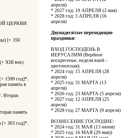
апреля)
* 2027 год: 19 АПРЕЛЯ (2 мая)
* 2028 год: 3 АПРЕЛЯ (16
апреля)
ОЙ ЦЕРКВИ
Двунадесятые переходящие
праздники
:
а) [+ 350
ВХОД ГОСПОДЕНЬ В
ИЕРУСАЛИМ (Вербное
воскресенье, неделя ваий -
+ XIII век)
цветоносная):
* 2024 год: 15 АПРЕЛЯ (28
апреля)
+ 1599 год]*.
* 2025 год: 31 МАРТА (13
орая память в
апреля)
* 2026 год: 23 МАРТА (5 апреля)
*. Вторая
* 2027 год: 12 АПРЕЛЯ (25
апреля)
* 2028 год: 27 МАРТА (9 апреля)
Вторая память
ВОЗНЕСЕНИЕ ГОСПОДНЕ:
 [+ 303 год]*.
* 2024 год: 31 МАЯ (13 июня)
* 2025 год: 16 МАЯ (29 мая))
* 2026 год: 8 МАЯ (21 мая)