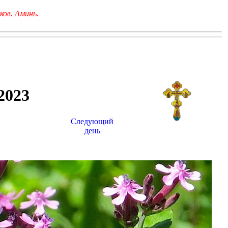
ков. Аминь.
023
Следующий
день