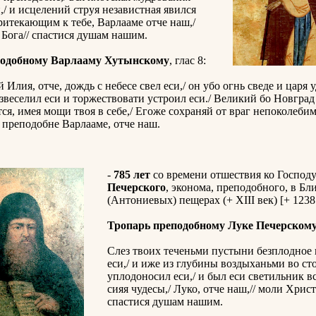
,/ и исцелений струя независтная явился
ритекающим к тебе, Варлааме отче наш,/
Бога// спастися душам нашим.
подобному Варлааму Хутынскому
, глас 8:
 Илия, отче, дождь с небесе свел еси,/ он убо огнь сведе и царя 
звеселил еси и торжествовати устроил еси./ Великий бо Новград
ся, имея мощи твоя в себе,/ Егоже сохраняй от враг непоколебим
я, преподобне Варлааме, отче наш.
-
785 лет
со времени отшествия ко Господ
Печерского
, эконома, преподобного, в Б
(Антониевых) пещерах (+ XIII век) [+ 1238
Тропарь преподобному Луке Печерском
Слез твоих теченьми пустыни безплодное 
еси,/ и иже из глубины воздыханьми во ст
уплодоносил еси,/ и был еси светильник в
сияя чудесы,/ Луко, отче наш,// моли Христ
спастися душам нашим.