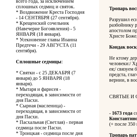
всего года, за исключением
сплошных седмиц и святок.
Тропарь во
* Воздвижение Креста Господня
- 14 СЕНТЯБРЯ (27 сентября).
Разрушил еси
* Крещенский сочельник
разбойнику р
(Навечерие Богоявления) - 5
апостолом пр
ЯНВАРЯ (18 января).
Христе Боже,
* Усекновение главы Иоанна
Предтечи - 29 АВГУСТА (11
Кондак вос
сентября).
Не ктому дер
Сплошные седмицы
:
человеки:/ Х
ея;/ связуем 
* Святки - с 25 ДЕКАБРЯ (7
предста, гла
января) до 5 ЯНВАРЯ (18
вернии, в во
января).
* Мытаря и фарисея -
переходящая, в зависимости от
СВЯТЫЕ И
дня Пасхи.
* Сырная (масленица) -
переходящая, в зависимости от
-
1673 года
с
дня Пасхи.
Константин
* Пасхальная (Светлая) - первая
(+ после 350 
седмица после Пасхи.
* Троицкая - седмица после дня
Тропарь па