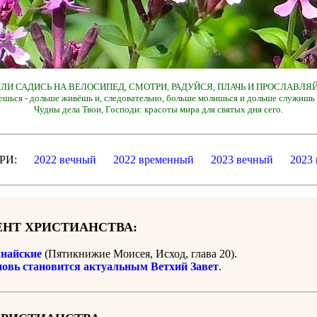
 ИЛИ САДИСЬ НА ВЕЛОСИПЕД, СМОТРИ, РАДУЙСЯ, ПЛАЧЬ И ПРОСЛАВЛЯЙ
ешься - дольше живёшь и, следовательно, больше молишься и дольше служишь 
Чудны дела Твои, Господи: красоты мира для святых дня сего.
ДАРИ:
2022 вечный
2022 временный
2023 вечный
2023
НТ ХРИСТИАНСТВА:
найские
(Пятикнижие Моисея, Исход, глава 20).
новь становится актуальным Ветхий Завет
.