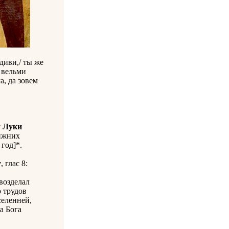
удиви,/ ты же
 вельми
а, да зовем
у
Луки
лижних
 год]*.
у
, глас 8:
возделал
о трудов
селенней,
а Бога