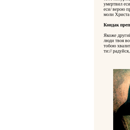
умертвил еси
еси/ верою п
моли Христа 
Кондак пре
Якоже другий
люди твоя во
тобою хвалит
ти:// радуйс