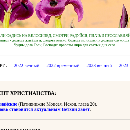
 ИЛИ САДИСЬ НА ВЕЛОСИПЕД, СМОТРИ, РАДУЙСЯ, ПЛАЧЬ И ПРОСЛАВЛЯЙ
ешься - дольше живёшь и, следовательно, больше молишься и дольше служишь 
Чудны дела Твои, Господи: красоты мира для святых дня сего.
ДАРИ:
2022 вечный
2022 временный
2023 вечный
2023
НТ ХРИСТИАНСТВА:
найские
(Пятикнижие Моисея, Исход, глава 20).
новь становится актуальным Ветхий Завет
.