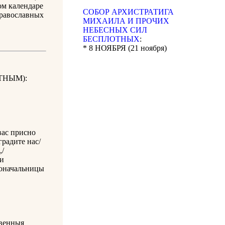
ом календаре
CОБОР АРХИСТРАТИГА
православных
МИХАИЛА И ПРОЧИХ
НЕБЕСНЫХ СИЛ
БЕСПЛОТНЫХ
:
* 8 НОЯБРЯ (21 ноября)
ТНЫМ):
вас присно
радите нас/
,/
и
иноначальницы
твенныя