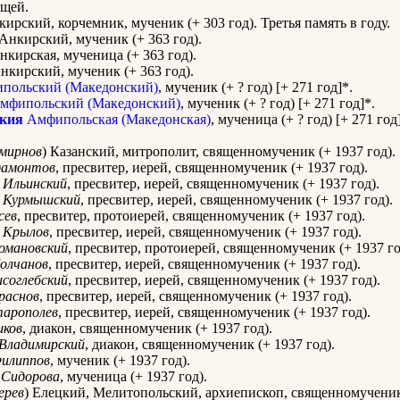
ощей.
ирский, корчемник, мученик (+ 303 год). Третья память в году.
Анкирский, мученик (+ 363 год).
кирская, мученица (+ 363 год).
кирский, мученик (+ 363 год).
польский (Македонский)
, мученик (+ ? год) [+ 271 год]*.
мфипольский (Македонский)
, мученик (+ ? год) [+ 271 год]*.
кия
Амфипольская (Македонская)
, мученица (+ ? год) [+ 271 год
мирнов
) Казанский, митрополит, священномученик (+ 1937 год).
дамонтов
, пресвитер, иерей, священномученик (+ 1937 год).
Ильинский
, пресвитер, иерей, священномученик (+ 1937 год).
Курмышский
, пресвитер, иерей, священномученик (+ 1937 год).
сев
, пресвитер, протоиерей, священномученик (+ 1937 год).
Крылов
, пресвитер, иерей, священномученик (+ 1937 год).
омановский
, пресвитер, протоиерей, священномученик (+ 1937 го
олчанов
, пресвитер, иерей, священномученик (+ 1937 год).
исоглебский
, пресвитер, иерей, священномученик (+ 1937 год).
раснов
, пресвитер, иерей, священномученик (+ 1937 год).
арополев
, пресвитер, иерей, священномученик (+ 1937 год).
ков
, диакон, священномученик (+ 1937 год).
Владимирский
, диакон, священномученик (+ 1937 год).
илиппов
, мученик (+ 1937 год).
Сидорова
, мученица (+ 1937 год).
ерев
) Елецкий, Мелитопольский, архиепископ, священномученик