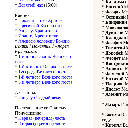
*
Каллимах
*
Девятый час
(15:00)
*
Евгений
Ме
*
Феодох
Мел
Каноны:
*
Острихий
М
*
Покаянный ко Христу
*
Епифаний
*
Пресвятой Богородице
*
Максимиа
*
Ангелу-Хранителю
*
Дукитий
Ме
*
Иоанну Крестителю
*
Клавдиан
*
Алексею человеку Божию
*
Феофил
Ме
Великий Покаянный Андрея
*
Гигантий
М
Критского:
*
Дорофей
Ме
*
1-й понедельник Великого
*
Феодот
Мел
поста
*
Кастрики
*
1-й вторник Великого поста
*
Аникита
Ме
*
1-я среда Великого поста
*
Фемелий
М
*
1-й четверг Великого поста
*
Евтихий
Ме
*
5-й четверг Великого поста
*
Иларион
Ме
*
Диодот
Мел
Акафисты:
*
Амонит
Мел
*
Иисусу Сладчайшему
*
Лазарь
Гал
Последование ко Святому
Причащению:
*
Зосима
Вор
*
Первая (вечерняя) часть
году
*
Вторая (утренняя) часть
*
Кирилл
Бе