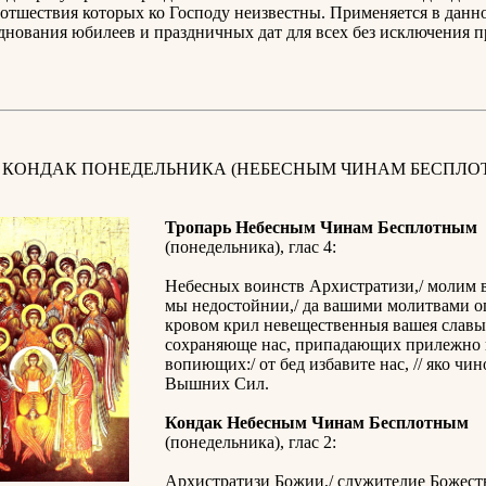
отшествия которых ко Господу неизвестны. Применяется в данн
днования юбилеев и праздничных дат для всех без исключения 
И КОНДАК ПОНЕДЕЛЬНИКА (НЕБЕСНЫМ ЧИНАМ БЕСПЛО
Тропарь Небесным Чинам Бесплотным
(понедельника), глас 4:
Небесных воинств Архистратизи,/ молим 
мы недостойнии,/ да вашими молитвами ог
кровом крил невещественныя вашея славы
сохраняюще нас, припадающих прилежно 
вопиющих:/ от бед избавите нас, // яко ч
Вышних Сил.
Кондак Небесным Чинам Бесплотным
(понедельника), глас 2:
Архистратизи Божии,/ служителие Божес