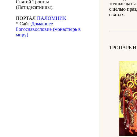
Святой Троицы
точные даты 
(Пятидесятницы).
с целью праз
святых.
ПОРТАЛ
ПАЛОМНИК
* Сайт
Домашнее
Богославословие (монастырь в
миру)
ТРОПАРЬ 