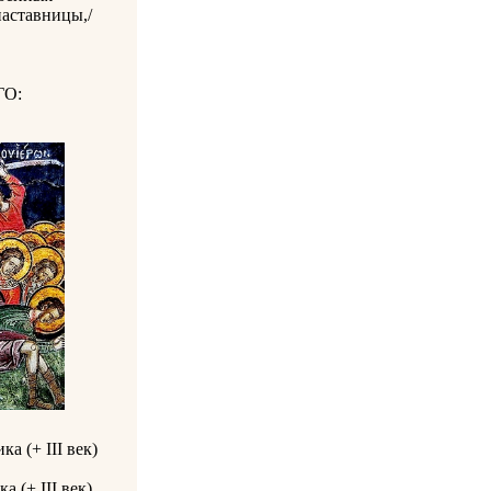
наставницы,/
О:
ка (+ III век)
а (+ III век)