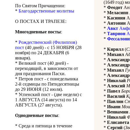
(1649 год) м
По Святом Причащении:
*
Феодот
Анк
*
Благодарственные молитвы
*
Меласипп
*
Касиния
Ан
О ПОСТАХ И ТРАПЕЗЕ:
*
Антонин
Ан
*
Авкт
Амфи
Многодневные посты
:
*
Таврион
А
*
Фессалони
*
Рождественский (Филиппов)
пост
(40 дней) - с 15 НОЯБРЯ (28
*
Кирилл
(
С
ноября) по 24 ДЕКАБРЯ (6
*
Михаил
А
января).
*
Александр
* Великий пост (40 дней) -
*
Александр
переходящий, в зависимости от
*
Михаил
Гу
дня празднования Пасхи.
*
Александр
* Петров пост - с понедельника
*
Николай
Р
2-й седмицы по Пятидесятницы
*
Алексий
М
до 29 ИЮНЯ (12 июля).
*
Павел
Бор
* Успенский пост - (две недели) с
*
Василий
К
1 АВГУСТА (14 августа) по 14
*
Павлин
Ст
АВГУСТА (27 августа).
*
Иоанн
Мош
*
Вениамин
Однодневные посты
:
*
Николай
Ф
*
Елисавета
* Среда и пятница в течение
*
Сергий
(
Зв