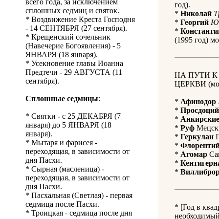
всего года, за исключением
год).
сплошных седмиц и святок.
*
Николай
Т
* Воздвижение Креста Господня
*
Георгий
Ю
- 14 СЕНТЯБРЯ (27 сентября).
*
Константи
* Крещенский сочельник
(1995 год) м
(Навечерие Богоявления) - 5
ЯНВАРЯ (18 января).
* Усекновение главы Иоанна
Предтечи - 29 АВГУСТА (11
НА ПУТИ 
сентября).
ЦЕРКВИ (мол
Сплошные седмицы
:
*
Афинодор
*
Просдоций
* Святки - с 25 ДЕКАБРЯ (7
*
Анкирски
января) до 5 ЯНВАРЯ (18
*
Руф
Мецски
января).
*
Геркулан
П
* Мытаря и фарисея -
*
Флоренти
переходящая, в зависимости от
*
Агомар
Сан
дня Пасхи.
*
Кентигерн
* Сырная (масленица) -
*
Виллибро
переходящая, в зависимости от
дня Пасхи.
* Пасхальная (Светлая) - первая
седмица после Пасхи.
* [Год в ква
* Троицкая - седмица после дня
необходимый 