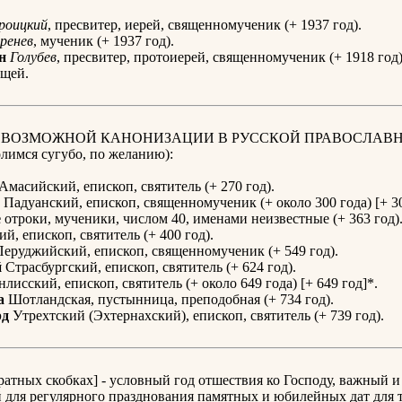
роицкий
, пресвитер, иерей, священномученик (+ 1937 год).
ренев
, мученик (+ 1937 год).
н
Голубев
, пресвитер, протоиерей, священномученик (+ 1918 год
ощей.
К ВОЗМОЖНОЙ КАНОНИЗАЦИИ В РУССКОЙ ПРАВОСЛАВ
имся сугубо, по желанию):
Амасийский, епископ, святитель (+ 270 год).
Падуанский, епископ, священномученик (+ около 300 года) [+ 30
е
отроки, мученики, числом 40, именами неизвестные (+ 363 год)
й, епископ, святитель (+ 400 год).
еруджийский, епископ, священномученик (+ 549 год).
й
Страсбургский, епископ, святитель (+ 624 год).
лисский, епископ, святитель (+ около 649 года) [+ 649 год]*.
а
Шотландская, пустынница, преподобная (+ 734 год).
рд
Утрехтский (Эхтернахский), епископ, святитель (+ 739 год).
дратных скобках] - условный год отшествия ко Господу, важный и
для регулярного празднования памятных и юбилейных дат для т