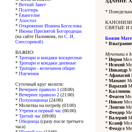
ЗДАНИЕ 
*
Ветхий Завет
*
Псалтирь
*
Понедельни
*
Евангелие
*
Апостол
КАНОНИЗИ
*
Откровение Иоанна Богослова
СВЯТЫЕ И 
*
Иконы Пресвятой Богородицы
(на сайте Паломник, по
С. И.
Божия Мате
Снессоревой)
*
Взыграние
ВАЖНО:
Мученики в 
*
Тропари и кондаки воскресные
*
Иерон
Мели
*
Тропари и кондаки дневные
*
Исихий
Мел
*
Тропари - величания общие
*
Никандр
Ме
*
Поучения
*
Афанасий
*
Мамант
Ме
Суточный круг молитв:
*
Варахий
Ме
*
Вечериее правило 1
(18:00)
*
Каллиник
*
Вечернее правило 2
(21:00)
*
Феаген
Мел
*
Полунощница
(24:00)
*
Никон
Мели
* Молитвы на потребу (03:00)
*
Лонгин
Мел
*
Утреня и первый час
(06:00)
*
Феодор
Мел
*
Третий час
(09:00)
*
Валерий
Ме
*
Обедница
(сразу после третьего
*
Ксанф
Мели
часа)
*
Феодул
Мел
*
Шестой час
(12:00)