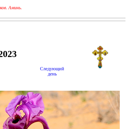
ков. Аминь.
023
Следующий
день