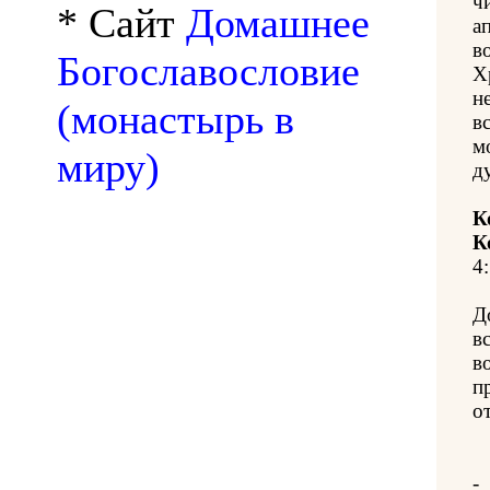
ч
* Сайт
Домашнее
а
в
Богославословие
Х
н
(монастырь в
в
м
миру)
д
К
К
4:
Д
в
в
п
о
-