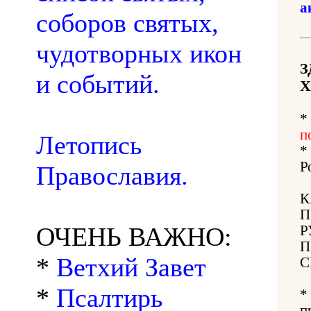
а
соборов святых,
чудотворных икон
З
и событий.
Х
*
п
Летопись
*
Р
Православия.
К
П
ОЧЕНЬ ВАЖНО:
Р
П
*
Ветхий Завет
С
*
Псалтирь
*
п