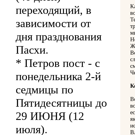
К
переходящий, в
в
Т
зависимости от
т
м
дня празднования
Н
Ж
Пасхи.
В
с
* Петров пост - с
с
Ч
понедельника 2-й
К
седмицы по
В
Пятидесятницы до
в
е
29 ИЮНЯ (12
я
и
июля).
В