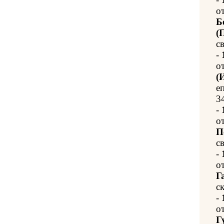
о
Б
(
с
-
о
(
е
3
-
о
П
с
-
о
Г
с
-
о
Г