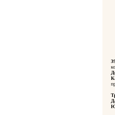
3
к
Д
К
п
Т
Д
Ю