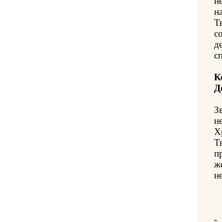
н
н
Т
с
д
с
К
Д
З
н
Х
Т
п
ж
н
-