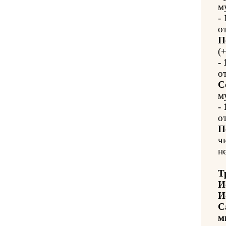
м
-
о
П
(+
-
о
С
м
-
о
П
ч
н
Т
И
И
С
м