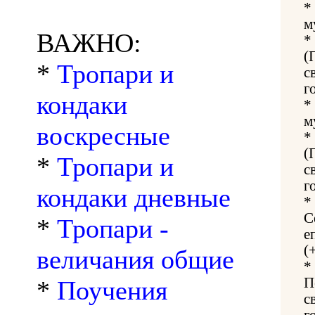
*
м
ВАЖНО:
*
(
*
Тропари и
с
г
кондаки
*
м
воскресные
*
(
*
Тропари и
с
г
кондаки дневные
*
С
*
Тропари -
е
(
величания общие
*
П
*
Поучения
с
г