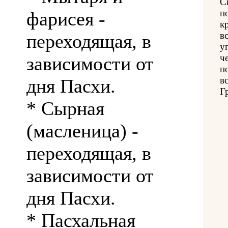
С
п
фарисея -
к
в
переходящая, в
у
ч
зависимости от
п
в
дня Пасхи.
Г
* Сырная
(масленица) -
переходящая, в
зависимости от
дня Пасхи.
* Пасхальная