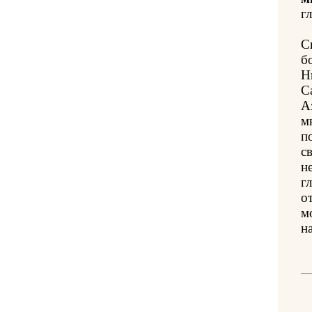
гл
С
б
Н
С
А
м
п
с
н
г
о
м
на