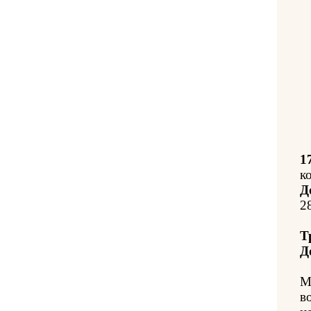
1
к
Д
2
Т
Д
М
в