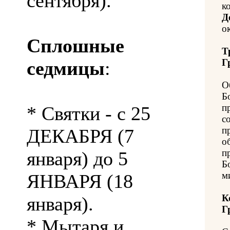
сентября).
к
Д
о
Сплошные
Т
Г
седмицы
:
О
Б
п
* Святки - с 25
с
п
ДЕКАБРЯ (7
о
п
января) до 5
Б
м
ЯНВАРЯ (18
К
января).
Г
* Мытаря и