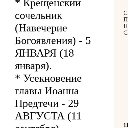
* Крещенский
сочельник
С
П
(Навечерие
П
С
Богоявления) - 5
ЯНВАРЯ (18
января).
* Усекновение
главы Иоанна
Предтечи - 29
АВГУСТА (11
1