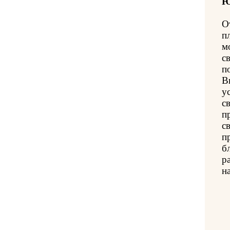
Ю
О
п
м
с
п
В
у
с
п
с
п
б
р
н