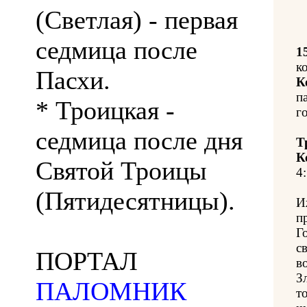
(Светлая) - первая
седмица после
1
к
Пасхи.
К
п
* Троицкая -
г
седмица после дня
Т
К
Святой Троицы
4:
(Пятидесятницы).
И
п
Г
с
ПОРТАЛ
в
З
ПАЛОМНИК
т