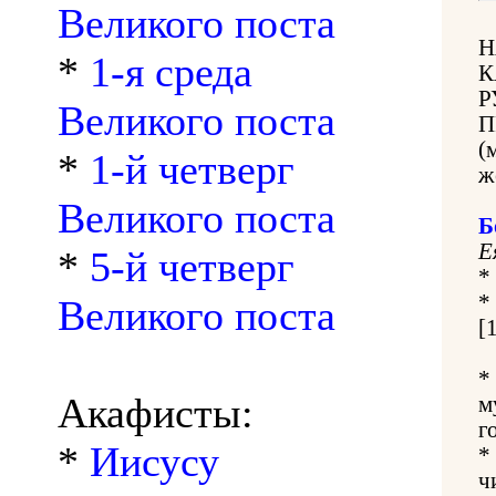
Великого поста
Н
*
1-я среда
К
Р
Великого поста
П
(
*
1-й четверг
ж
Великого поста
Б
Е
*
5-й четверг
*
*
Великого поста
[
*
Акафисты:
м
г
*
Иисусу
*
ч