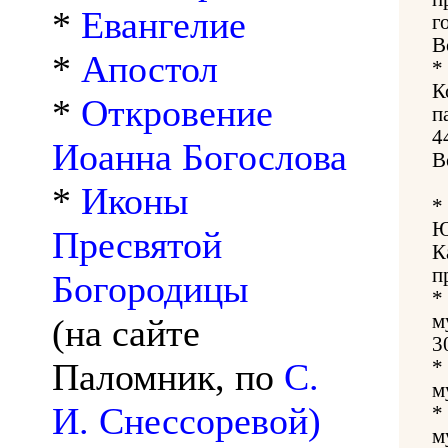
*
Евангелие
г
В
*
Апостол
*
К
*
Откровение
п
4
Иоанна Богослова
В
*
Иконы
*
Ю
Пресвятой
К
п
Богородицы
*
м
(на сайте
3
Паломник, по
С.
*
м
И. Снессоревой)
*
м