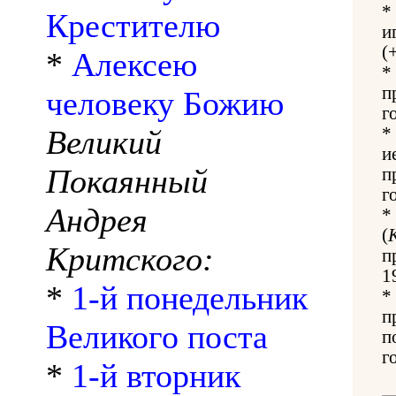
*
Крестителю
и
(
*
Алексею
*
п
человеку Божию
г
Великий
*
и
Покаянный
п
г
Андрея
*
(
Критского:
п
1
*
1-й понедельник
*
п
Великого поста
п
г
*
1-й вторник