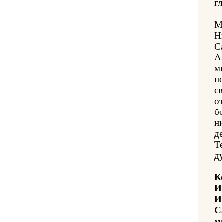
гл
М
Н
С
А
м
п
с
о
б
н
д
Т
д
К
И
И
С
м