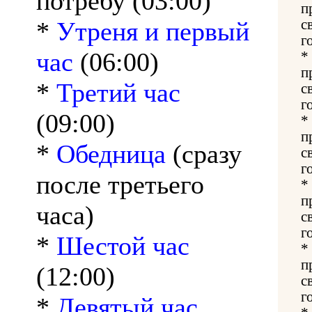
потребу (03:00)
п
*
Утреня и первый
с
г
час
(06:00)
*
п
*
Третий час
с
г
(09:00)
*
п
*
Обедница
(сразу
с
г
после третьего
*
п
часа)
с
г
*
Шестой час
*
п
(12:00)
с
г
*
Девятый час