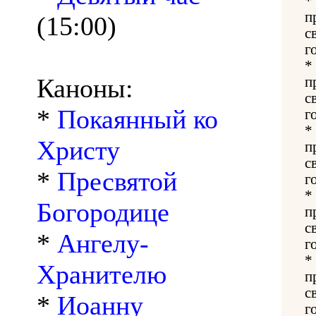
*
п
(15:00)
с
г
*
Каноны:
п
с
*
Покаянный ко
г
*
Христу
п
с
*
Пресвятой
г
*
Богородице
п
с
*
Ангелу-
г
*
Хранителю
п
с
*
Иоанну
г