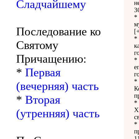
Сладчайшему
н
3
*
м
Последование ко
[
*
Святому
к
г
Причащению:
*
е
*
Первая
г
*
(вечерняя) часть
К
п
*
Вторая
*
Х
(утренняя) часть
с
*
п
1