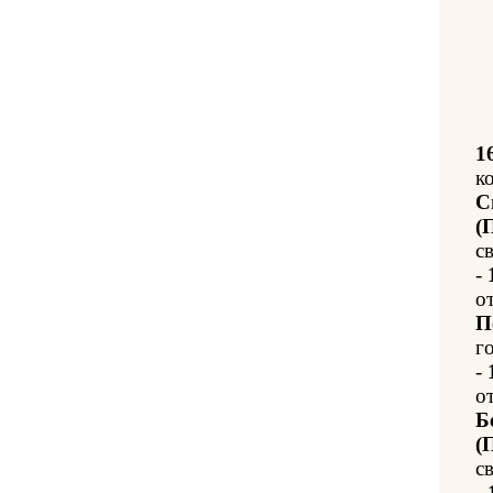
1
к
С
(
с
-
о
П
го
-
о
Б
(
с
-