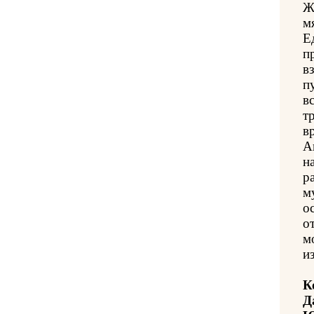
Ж
м
Е
п
в
п
в
т
в
А
н
р
м
о
о
м
и
К
Д