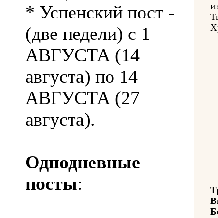
и
* Успенский пост -
Т
Х
(две недели) с 1
АВГУСТА (14
августа) по 14
АВГУСТА (27
августа).
Однодневные
посты
:
Т
В
Б