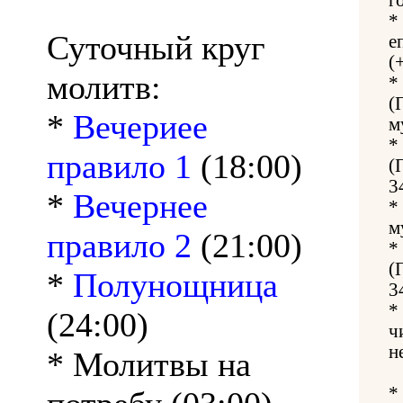
*
Суточный круг
е
(
молитв:
*
(
*
Вечериее
м
*
правило 1
(18:00)
(
3
*
Вечернее
*
м
правило 2
(21:00)
*
(
*
Полунощница
3
*
(24:00)
ч
н
* Молитвы на
*