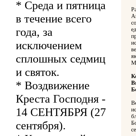
* Среда и пятница
Р
в течение всего
А
с
года, за
е
п
исключением
и
в
сплошных седмиц
я
М
и святок.
К
* Воздвижение
В
Б
Креста Господня -
В
14 СЕНТЯБРЯ (27
и
б
сентября).
Б
с