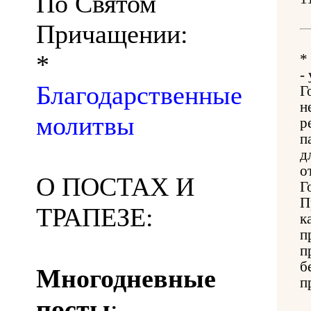
По Святом
Причащении:
*
*
-
Благодарственные
Г
н
молитвы
р
п
д
о
О ПОСТАХ И
Г
П
ТРАПЕЗЕ:
к
п
п
б
Многодневные
п
посты
: