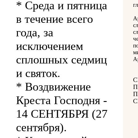
* Среда и пятница
гл
в течение всего
А
с
года, за
с
ч
исключением
п
м
сплошных седмиц
А
и святок.
С
* Воздвижение
П
П
Креста Господня -
С
14 СЕНТЯБРЯ (27
сентября).