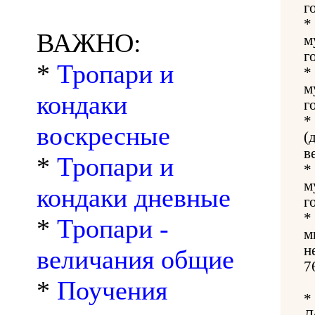
г
*
ВАЖНО:
м
г
*
Тропари и
*
м
кондаки
г
*
воскресные
(
в
*
Тропари и
*
м
кондаки дневные
г
*
*
Тропари -
м
н
величания общие
7
*
Поучения
*
Л