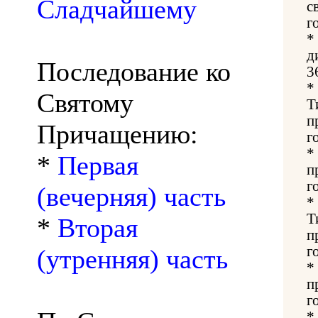
Сладчайшему
с
г
*
д
Последование ко
3
*
Святому
Т
п
Причащению:
г
*
*
Первая
п
г
(вечерняя) часть
*
Т
*
Вторая
п
г
(утренняя) часть
*
п
г
*