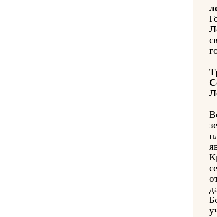
л
Г
Л
с
го
Т
С
Л
В
з
п
я
К
с
о
д
Б
у