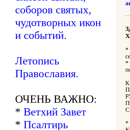
а
соборов святых,
чудотворных икон
З
и событий.
Х
*
с
Летопись
*
п
Православия.
К
П
ОЧЕНЬ ВАЖНО:
Р
П
*
Ветхий Завет
С
*
Псалтирь
*
К