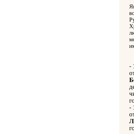
Я
в
Р
Х
л
м
им
-
о
Б
д
ч
г
-
о
Л
г