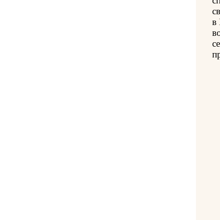
с
с
в
в
с
п