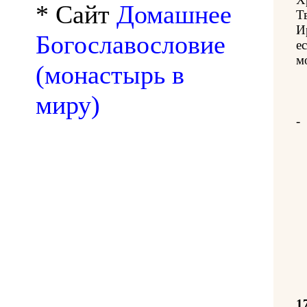
* Сайт
Домашнее
Т
И
Богославословие
е
м
(монастырь в
миру)
-
1