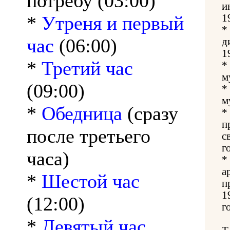
потребу (03:00)
и
*
Утреня и первый
1
*
час
(06:00)
д
1
*
Третий час
*
м
(09:00)
*
м
*
Обедница
(сразу
*
п
после третьего
с
г
часа)
*
а
*
Шестой час
п
1
(12:00)
г
*
Девятый час