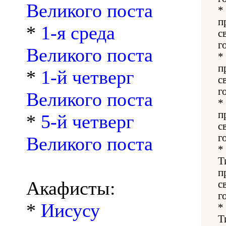
Великого поста
*
п
*
1-я среда
с
г
Великого поста
*
п
*
1-й четверг
с
г
Великого поста
*
п
*
5-й четверг
с
г
Великого поста
*
Т
п
Акафисты:
с
г
*
Иисусу
*
Т