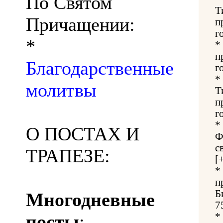
По Святом
Т
Причащении:
п
г
*
*
п
Благодарственные
г
*
молитвы
Т
п
г
*
О ПОСТАХ И
Ф
с
ТРАПЕЗЕ:
[
*
п
Б
Многодневные
7
посты
:
*