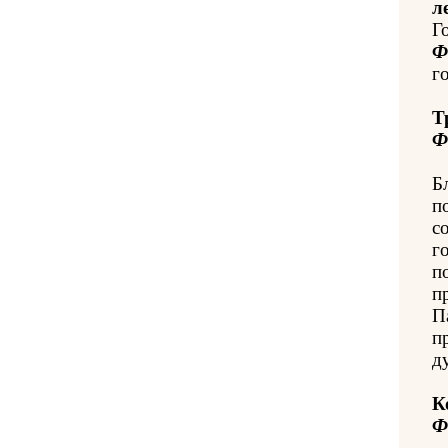
л
Г
Ф
го
Т
Ф
Б
п
с
г
п
п
П
п
д
К
Ф