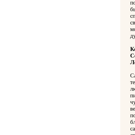
п
б
с
с
м
д
К
С
Л
С
т
л
п
ч
в
п
б
с