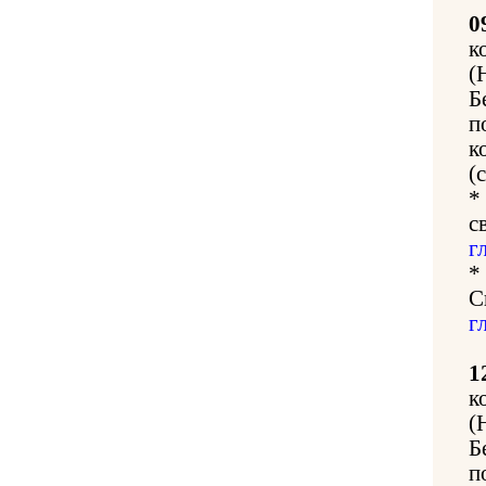
0
к
(
Б
п
к
(
*
с
г
*
С
г
1
к
(
Б
п