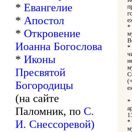
*
Евангелие
п
г
*
Апостол
е
*
*
Откровение
м
В
Иоанна Богослова
*
ч
*
Иконы
н
м
Пресвятой
С
(
Богородицы
е
(на сайте
*
Паломник, по
С.
а
1
И. Снессоревой)
*
м