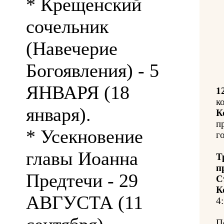
* Крещенский
сочельник
(Навечерие
Богоявления) - 5
ЯНВАРЯ (18
1
к
января).
К
п
* Усекновение
го
главы Иоанна
Т
п
Предтечи - 29
С
К
АВГУСТА (11
4:
П