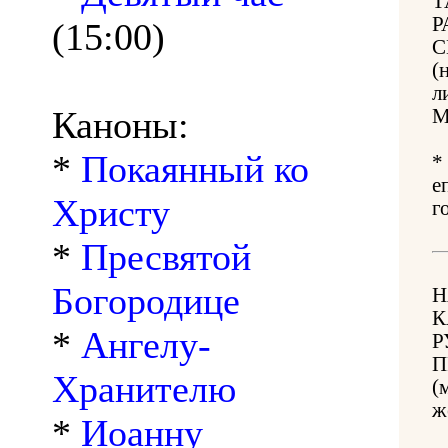
Т
Р
(15:00)
С
(
л
Каноны:
М
*
Покаянный ко
*
е
Христу
г
*
Пресвятой
Богородице
Н
К
*
Ангелу-
Р
П
Хранителю
(
ж
*
Иоанну