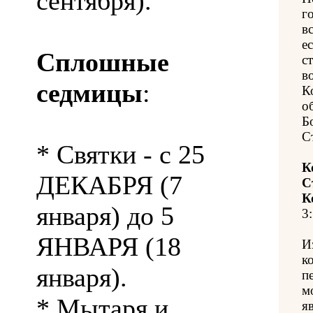
сентября).
г
в
е
Сплошные
с
в
седмицы
:
К
о
Б
С
* Святки - с 25
К
ДЕКАБРЯ (7
С
К
января) до 5
3:
ЯНВАРЯ (18
И
к
января).
п
м
* Мытаря и
я