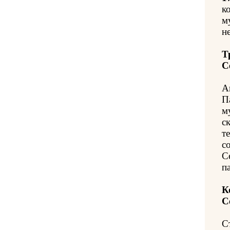
к
м
н
Т
С
А
П
м
с
т
с
С
п
К
С
С