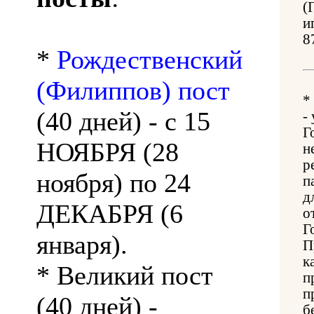
(
и
8
*
Рождественский
(Филиппов) пост
*
(40 дней) - с 15
-
Г
НОЯБРЯ (28
н
р
ноября) по 24
п
д
ДЕКАБРЯ (6
о
Г
января).
П
к
* Великий пост
п
п
(40 дней) -
б