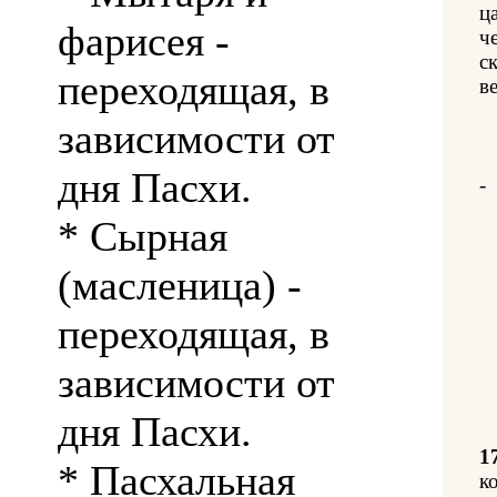
ц
фарисея -
ч
с
переходящая, в
в
зависимости от
дня Пасхи.
-
* Сырная
(масленица) -
переходящая, в
зависимости от
дня Пасхи.
1
* Пасхальная
к