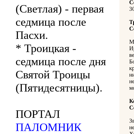
С
(Светлая) - первая
3
седмица после
Т
С
Пасхи.
М
* Троицкая -
И
в
седмица после дня
Б
к
Святой Троицы
н
н
(Пятидесятницы).
м
К
С
ПОРТАЛ
З
ПАЛОМНИК
н
Х