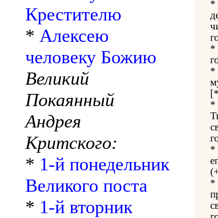
*
Крестителю
д
ч
*
Алексею
г
*
человеку Божию
г
*
Великий
м
[
Покаянный
*
Т
Андрея
с
Критского:
г
*
*
1-й понедельник
е
(
Великого поста
*
п
*
1-й вторник
с
г