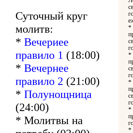
с
Суточный круг
г
е
молитв:
*
п
*
Вечериее
с
г
правило 1
(18:00)
*
п
*
Вечернее
с
г
правило 2
(21:00)
*
п
*
Полунощница
с
г
(24:00)
*
п
* Молитвы на
г
*