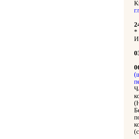
К
г
2
*
И
0
0
(
п
Ч
к
(
Б
п
к
(