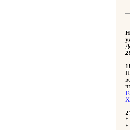
Н
у
Д
2
1
П
в
ч
Г
Х
2
*
*