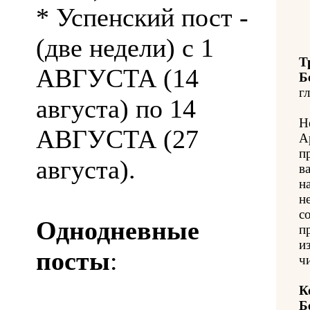
* Успенский пост -
(две недели) с 1
Т
АВГУСТА (14
Б
гл
августа) по 14
Н
АВГУСТА (27
А
п
августа).
в
н
н
с
Однодневные
п
из
посты
:
ч
К
Б