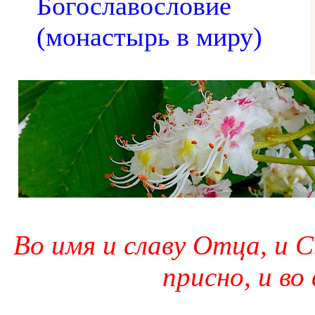
Богославословие
(монастырь в миру)
Во имя и славу Отца, и С
присно, и во