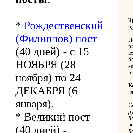
Т
*
Рождественский
(с
(Филиппов) пост
П
р
(40 дней) - с 15
с
б
НОЯБРЯ (28
м
п
ноября) по 24
К
ДЕКАБРЯ (6
гл
января).
С
д
* Великий пост
б
в
(40 дней) -
б