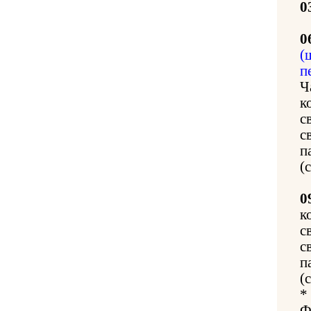
0
0
(
п
Ч
к
с
с
п
(
0
к
с
с
п
(
*
Ф