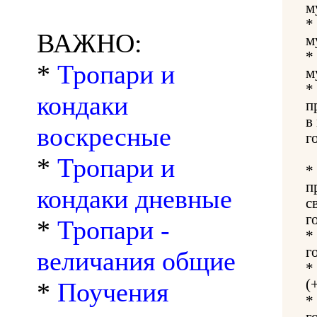
м
*
ВАЖНО:
м
*
*
Тропари и
м
*
кондаки
п
в
воскресные
г
*
Тропари и
*
п
кондаки дневные
с
г
*
Тропари -
*
г
величания общие
*
(
*
Поучения
*
г