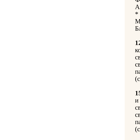
А
*
М
Б
1
к
с
с
п
(
1
и
с
с
п
(