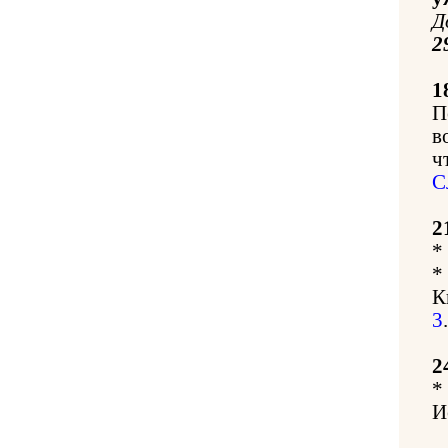
Д
2
1
П
в
ч
С
2
*
*
К
3
.
2
*
И