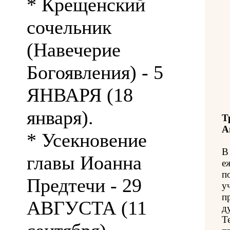
* Крещенский
сочельник
(Навечерие
Богоявления) - 5
ЯНВАРЯ (18
января).
Т
А
* Усекновение
В
главы Иоанна
е
п
Предтечи - 29
у
п
АВГУСТА (11
д
Т