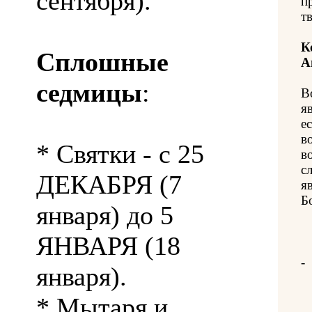
сентября).
п
т
К
Сплошные
А
седмицы
:
В
я
е
в
* Святки - с 25
в
с
ДЕКАБРЯ (7
я
Б
января) до 5
ЯНВАРЯ (18
-
января).
* Мытаря и