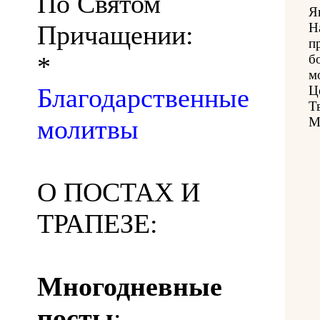
По Святом
Я
Причащении:
Н
п
*
б
м
Благодарственные
Ц
Т
молитвы
М
О ПОСТАХ И
ТРАПЕЗЕ:
Многодневные
посты
: