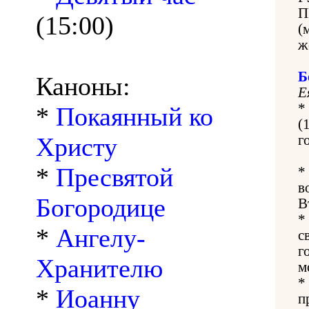
П
(15:00)
(
ж
Б
Каноны:
Е
*
*
Покаянный ко
(
Христу
г
*
Пресвятой
*
в
Богородице
В
*
*
Ангелу-
с
г
Хранителю
м
*
*
Иоанну
п