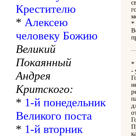
с
Крестителю
г
м
*
Алексею
*
В
человеку Божию
п
Великий
Покаянный
*
-
Андрея
Г
н
Критского:
р
п
*
1-й понедельник
д
Великого поста
о
Г
*
1-й вторник
П
к