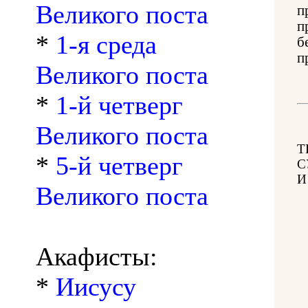
Великого поста
п
п
*
1-я среда
б
п
Великого поста
*
1-й четверг
Великого поста
Т
*
5-й четверг
С
И
Великого поста
Акафисты:
*
Иисусу