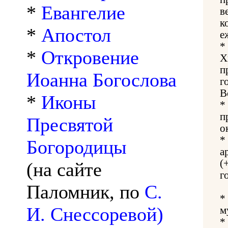
*
Евангелие
в
к
*
Апостол
е
*
*
Откровение
Х
п
Иоанна Богослова
г
В
*
Иконы
*
п
Пресвятой
о
*
Богородицы
а
(
(на сайте
г
Паломник, по
С.
*
И. Снессоревой)
м
*