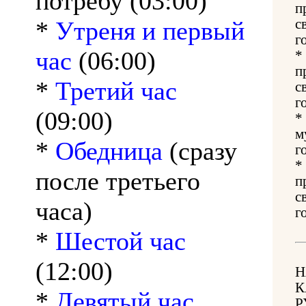
потребу (03:00)
п
*
Утреня и первый
с
г
час
(06:00)
*
п
*
Третий час
с
г
(09:00)
*
м
*
Обедница
(сразу
г
*
после третьего
п
с
часа)
г
*
Шестой час
(12:00)
Н
К
*
Девятый час
Р