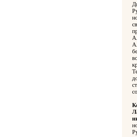
Д
Р
н
с
п
А
А
б
в
к
Т
д
с
с
К
Л
н
н
Ру