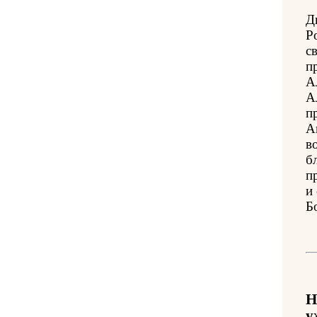
Д
Р
с
п
А
А
п
А
в
б
п
и
Б
Н
у