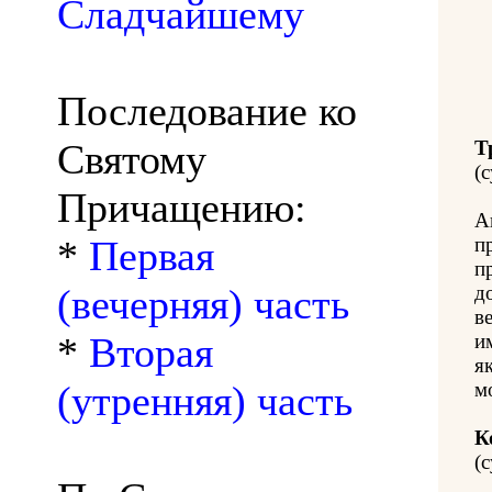
Сладчайшему
Последование ко
Святому
Т
(с
Причащению:
А
*
Первая
п
п
(вечерняя) часть
д
в
*
Вторая
и
як
(утренняя) часть
м
К
(с