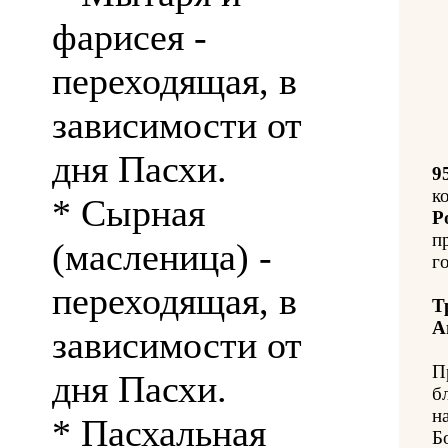
фарисея -
переходящая, в
зависимости от
дня Пасхи.
9
к
* Сырная
Р
п
(масленица) -
г
переходящая, в
Т
А
зависимости от
П
дня Пасхи.
б
н
* Пасхальная
Б