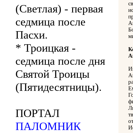
с
(Светлая) - первая
и
п
седмица после
А
Б
Пасхи.
м
* Троицкая -
К
А
седмица после дня
И
Святой Троицы
А
р
(Пятидесятницы).
Е
Г
ф
Л
ПОРТАЛ
т
о
ПАЛОМНИК
И