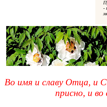
П
-
м
Во имя и славу Отца, и С
присно, и во