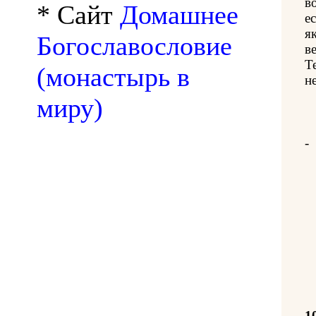
в
* Сайт
Домашнее
е
я
Богославословие
в
Т
(монастырь в
н
миру)
-
1