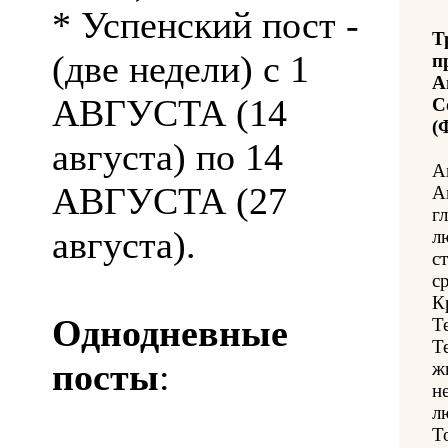
* Успенский пост -
Т
(две недели) с 1
п
А
АВГУСТА (14
С
(
августа) по 14
А
АВГУСТА (27
А
г
августа).
л
с
с
К
Однодневные
Т
Т
посты
:
ж
н
л
Т