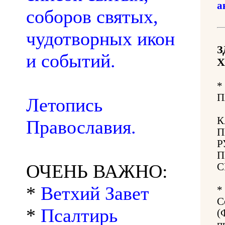
а
соборов святых,
чудотворных икон
З
и событий.
Х
*
П
Летопись
К
Православия.
П
Р
П
ОЧЕНЬ ВАЖНО:
С
*
Ветхий Завет
*
С
*
Псалтирь
(
п