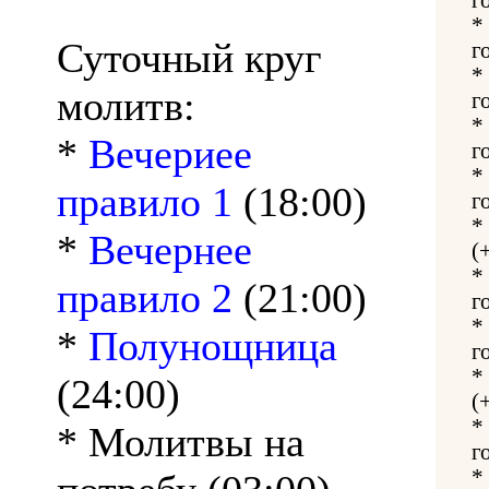
*
Суточный круг
г
*
молитв:
г
*
*
Вечериее
г
*
правило 1
(18:00)
г
*
*
Вечернее
(
*
правило 2
(21:00)
г
*
*
Полунощница
г
*
(24:00)
(
*
* Молитвы на
г
*