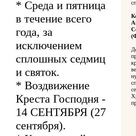
* Среда и пятница
с
в течение всего
К
А
года, за
С
(
исключением
Д
сплошных седмиц
п
к
и святок.
в
н
* Воздвижение
с
с
Креста Господня -
Х
п
14 СЕНТЯБРЯ (27
сентября).