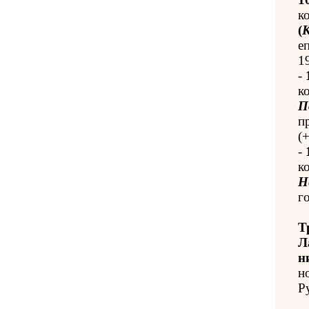
к
(
К
е
1
-
к
П
п
(
-
к
Н
го
Т
Л
н
н
Ру