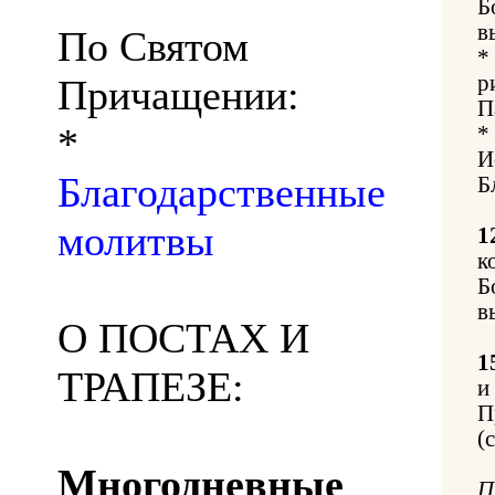
Б
в
По Святом
*
р
Причащении:
П
*
*
И
Благодарственные
Б
молитвы
1
к
Б
в
О ПОСТАХ И
1
ТРАПЕЗЕ:
и
П
(
Многодневные
П