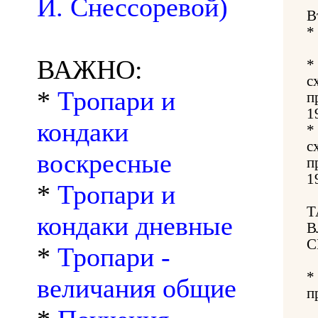
И. Снессоревой)
В
*
ВАЖНО:
*
с
*
Тропари и
п
1
кондаки
*
с
воскресные
п
1
*
Тропари и
Т
кондаки дневные
В
С
*
Тропари -
*
величания общие
п