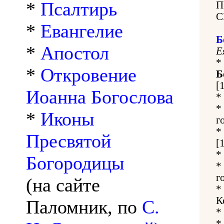
*
Псалтирь
П
С
*
Евангелие
Б
*
Апостол
Е
*
*
Откровение
Б
[
Иоанна Богослова
*
*
*
Иконы
г
*
Пресвятой
[
*
Богородицы
*
г
(на сайте
*
К
Паломник, по
С.
*
*