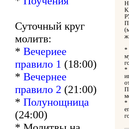
*
Поучения
Н
К
Р
Суточный круг
П
(
молитв:
ж
*
Вечериее
*
м
правило 1
(18:00)
г
*
*
Вечернее
и
о
правило 2
(21:00)
П
м
*
Полунощница
*
е
(24:00)
г
* Молитвы на