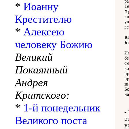
ра
*
Иоанну
Те
Хр
Крестителю
кл
уп
ве
*
Алексею
К
человеку Божию
Б
И
Великий
бе
см
Покаянный
во
пр
Андрея
пр
зв
Б
Критского:
на
*
1-й понедельник
-
Великого поста
о
у