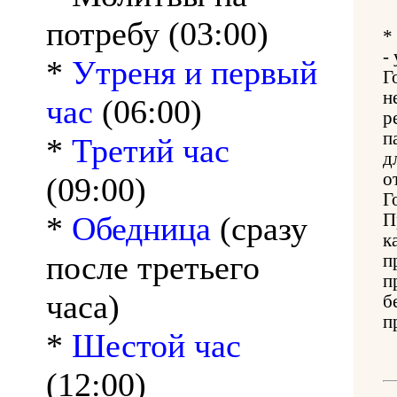
потребу (03:00)
*
-
*
Утреня и первый
Г
н
час
(06:00)
р
п
*
Третий час
д
о
(09:00)
Г
*
Обедница
(сразу
П
к
после третьего
п
п
часа)
б
п
*
Шестой час
(12:00)