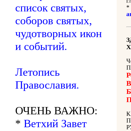
г
список святых,
*
а
соборов святых,
чудотворных икон
З
и событий.
Х
Ч
П
Летопись
Р
Православия.
В
Б
П
ОЧЕНЬ ВАЖНО:
К
*
Ветхий Завет
П
Р