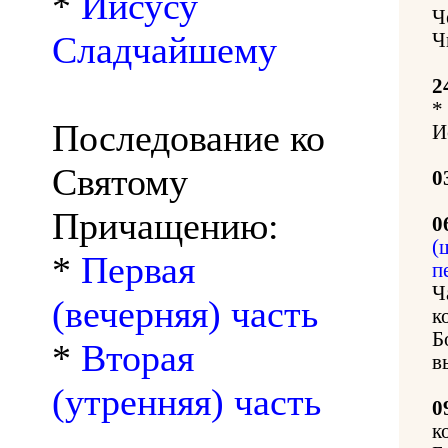
*
Иисусу
Ч
Сладчайшему
Ч
2
*
Последование ко
И
Святому
0
Причащению:
0
(
*
Первая
п
Ч
(вечерняя) часть
к
Б
*
Вторая
в
(утренняя) часть
0
к