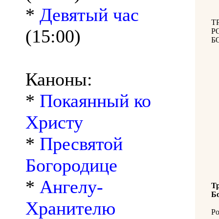
*
Девятый час
Т
(15:00)
Р
Б
Каноны:
*
Покаянный ко
Христу
*
Пресвятой
Богородице
*
Ангелу-
Т
Б
Хранителю
Ро