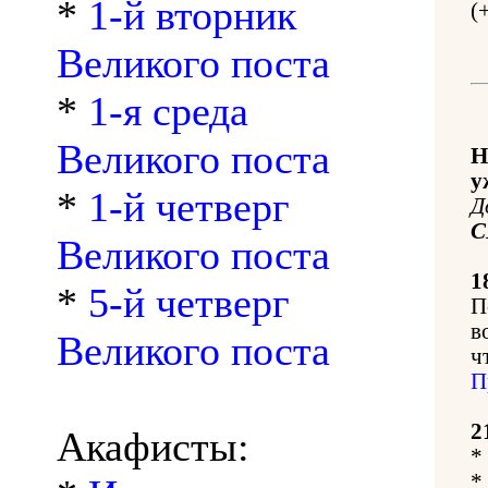
*
1-й вторник
(
Великого поста
*
1-я среда
Великого поста
Н
у
*
1-й четверг
Д
С
Великого поста
1
*
5-й четверг
П
в
Великого поста
ч
П
2
Акафисты:
*
*