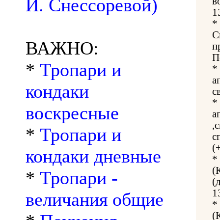
И. Снессоревой)
в
1
*
С
ВАЖНО:
п
П
*
Тропари и
*
а
кондаки
с
*
воскресные
а
,
*
Тропари и
с
(
кондаки дневные
*
(
*
Тропари -
(
1
величания общие
*
(