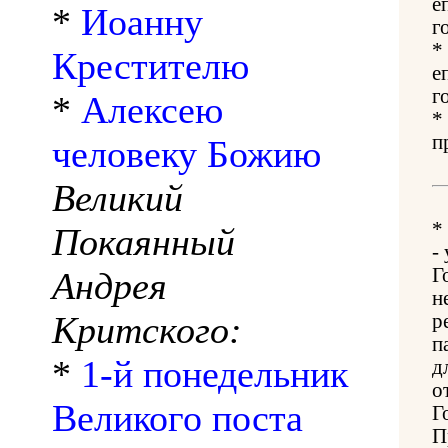
е
*
Иоанну
г
*
Крестителю
е
г
*
Алексею
*
п
человеку Божию
Великий
*
Покаянный
-
Г
Андрея
н
Критского:
р
п
*
1-й понедельник
д
о
Великого поста
Г
П