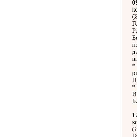
0
к
(
Г
Р
Б
п
д
в
*
р
П
*
И
Б
1
к
(
Г