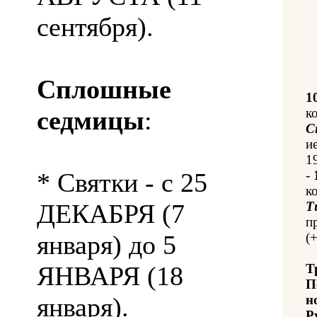
сентября).
Сплошные
1
седмицы
:
к
С
и
1
* Святки - с 25
-
к
ДЕКАБРЯ (7
Т
п
января) до 5
(
ЯНВАРЯ (18
Т
П
января).
н
Р