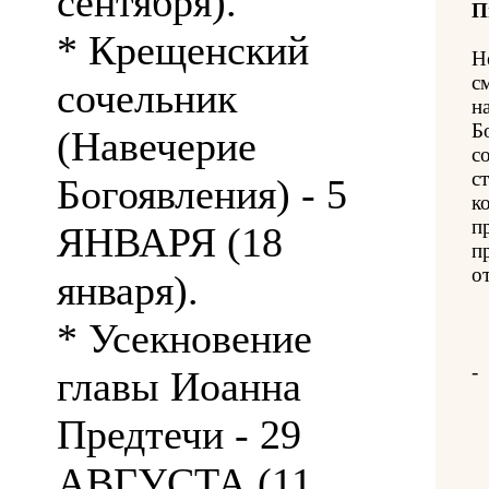
сентября).
П
* Крещенский
Н
с
сочельник
н
Б
(Навечерие
с
с
Богоявления) - 5
к
п
ЯНВАРЯ (18
п
о
января).
* Усекновение
-
главы Иоанна
Предтечи - 29
АВГУСТА (11