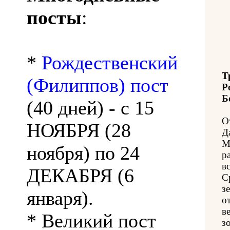
посты
:
*
Рождественский
Т
(Филиппов) пост
Р
Б
(40 дней) - с 15
О
НОЯБРЯ (28
Д
М
ноября) по 24
р
в
ДЕКАБРЯ (6
С
з
января).
о
в
* Великий пост
з