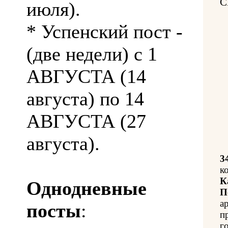
С
июля).
* Успенский пост -
(две недели) с 1
АВГУСТА (14
августа) по 14
АВГУСТА (27
августа).
3
к
К
Однодневные
П
а
посты
:
п
го