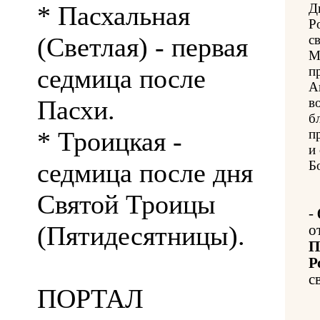
* Пасхальная
Д
Р
(Светлая) - первая
с
М
седмица после
п
А
Пасхи.
в
б
* Троицкая -
п
и
седмица после дня
Б
Святой Троицы
-
(Пятидесятницы).
о
П
Р
с
ПОРТАЛ