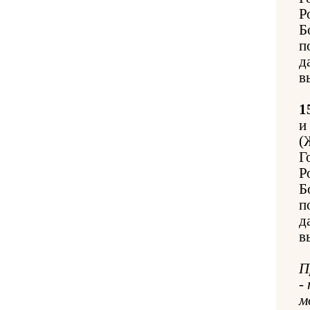
Р
Б
п
д
в
1
и
(
Г
Р
Б
п
д
в
П
-
м