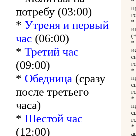
*
п
потребу (03:00)
г
*
Утреня и первый
*
и
час
(06:00)
(
*
*
Третий час
и
с
(09:00)
г
*
*
Обедница
(сразу
п
с
после третьего
г
*
часа)
п
с
*
Шестой час
г
*
(12:00)
а