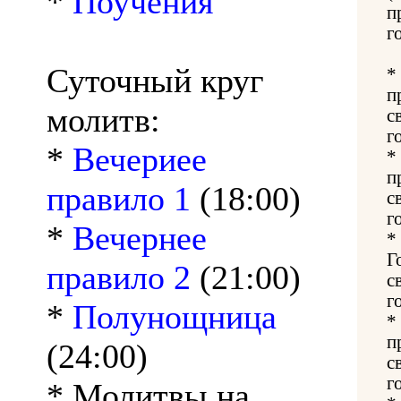
*
Поучения
п
г
Суточный круг
*
п
молитв:
с
г
*
Вечериее
*
п
правило 1
(18:00)
с
г
*
Вечернее
*
Г
правило 2
(21:00)
с
г
*
Полунощница
*
п
(24:00)
с
г
* Молитвы на