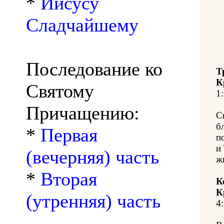
*
Иисусу
Сладчайшему
Последование ко
Т
К
Святому
1:
Причащению:
С
б
*
Первая
п
и
(вечерняя) часть
ж
*
Вторая
К
К
(утренняя) часть
4: