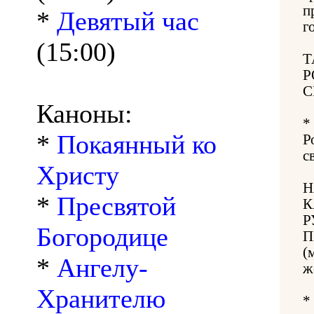
п
*
Девятый час
г
(15:00)
Т
Р
С
Каноны:
*
*
Покаянный ко
Р
с
Христу
Н
*
Пресвятой
К
Р
Богородице
П
(
*
Ангелу-
ж
Хранителю
*