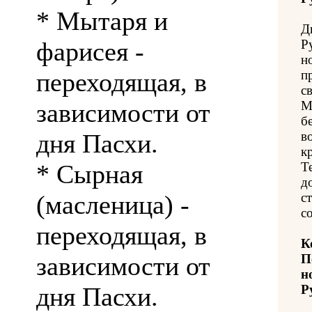
* Мытаря и
Д
фарисея -
Р
н
переходящая, в
п
с
зависимости от
М
б
дня Пасхи.
в
к
* Сырная
Т
д
(масленица) -
с
с
переходящая, в
К
зависимости от
П
н
дня Пасхи.
Р