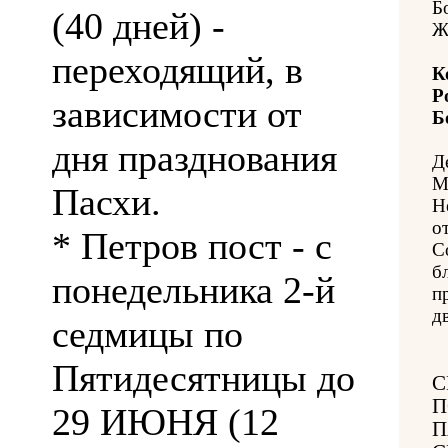
Б
(40 дней) -
Ж
переходящий, в
К
Р
зависимости от
Б
дня празднования
Д
М
Пасхи.
Н
о
* Петров пост - с
С
б
понедельника 2-й
п
д
седмицы по
Пятидесятницы до
С
П
29 ИЮНЯ (12
П