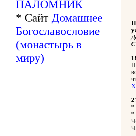
ПАЛОМНИК
* Сайт
Домашнее
Н
Богославословие
у
Д
(монастырь в
С
миру)
1
П
в
ч
Х
2
*
*
Ч
Ч