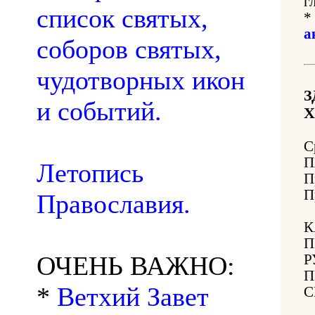
г
список святых,
*
а
соборов святых,
чудотворных икон
З
и событий.
Х
С
П
Летопись
П
П
Православия.
К
П
ОЧЕНЬ ВАЖНО:
Р
П
*
Ветхий Завет
С