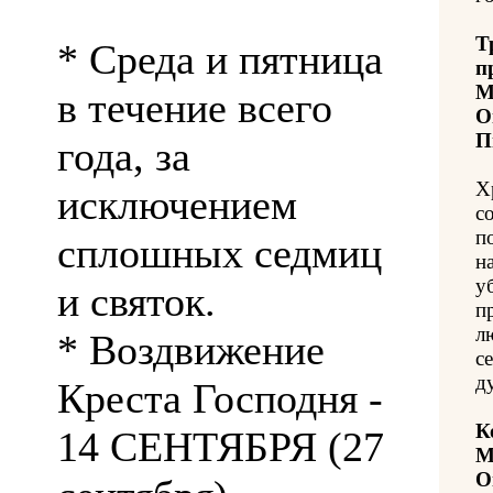
Т
* Среда и пятница
п
М
в течение всего
О
П
года, за
Х
исключением
с
п
сплошных седмиц
н
у
и святок.
п
л
* Воздвижение
с
д
Креста Господня -
К
14 СЕНТЯБРЯ (27
М
О