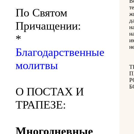
В
т
По Святом
ж
д
Причащении:
н
н
*
и
н
Благодарственные
молитвы
Т
П
Р
Б
О ПОСТАХ И
ТРАПЕЗЕ:
Многодневные