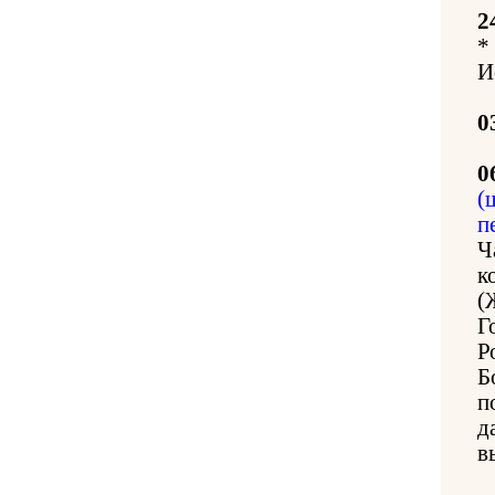
2
*
И
0
0
(
п
Ч
к
(
Г
Р
Б
п
д
в