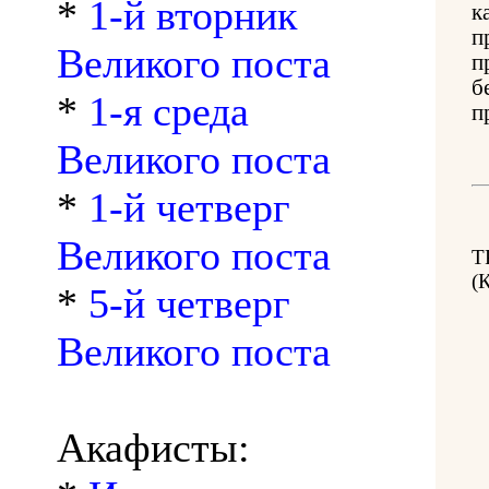
*
1-й вторник
к
п
Великого поста
п
б
*
1-я среда
п
Великого поста
*
1-й четверг
Великого поста
Т
(
*
5-й четверг
Великого поста
Акафисты: