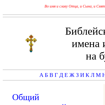
Во имя и славу Отца, и Сына, и Свято
Библейс
имена 
на 
А
Б
В
Г
Д
Е
Ж
З
И
К
Л
М
Общий