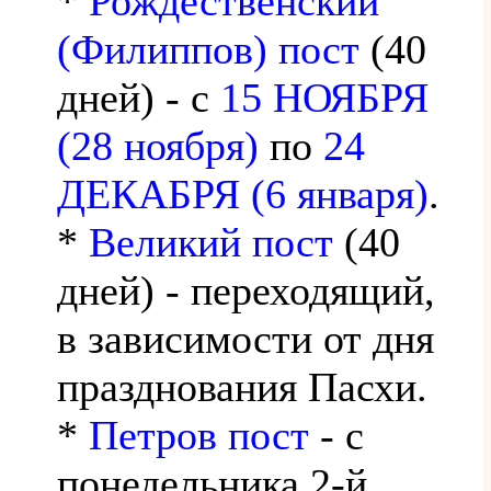
*
Рождественский
(Филиппов) пост
(40
дней) - с
15 НОЯБРЯ
(28 ноября)
по
24
ДЕКАБРЯ (6 января)
.
*
Великий пост
(40
дней) - переходящий,
в зависимости от дня
празднования Пасхи.
*
Петров пост
- с
понедельника 2-й