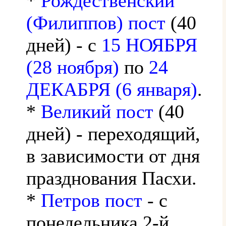
*
Рождественский
(Филиппов) пост
(40
дней) - с
15 НОЯБРЯ
(28 ноября)
по
24
ДЕКАБРЯ (6 января)
.
*
Великий пост
(40
дней) - переходящий,
в зависимости от дня
празднования Пасхи.
*
Петров пост
- с
понедельника 2-й