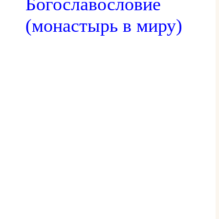
Богославословие
(монастырь в миру)