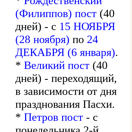
*
Рождественский
(Филиппов) пост
(40
дней) - с
15 НОЯБРЯ
(28 ноября)
по
24
ДЕКАБРЯ (6 января)
.
*
Великий пост
(40
дней) - переходящий,
в зависимости от дня
празднования Пасхи.
*
Петров пост
- с
понедельника 2-й