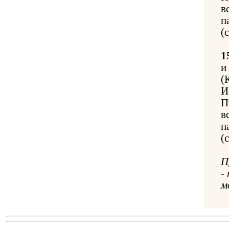
в
п
(
1
и
(
И
П
в
п
(
П
-
м