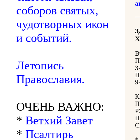
а
соборов святых,
чудотворных икон
З
и событий.
Х
В
П
Летопись
3
П
Православия.
9
К
ОЧЕНЬ ВАЖНО:
П
Р
*
Ветхий Завет
П
С
*
Псалтирь
*