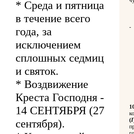
ч
* Среда и пятница
в течение всего
-
года, за
исключением
сплошных седмиц
и святок.
* Воздвижение
Креста Господня -
1
14 СЕНТЯБРЯ (27
к
(
Г
сентября).
п
го