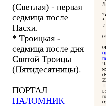
Л
(Светлая) - первая
2
седмица после
*
Пасхи.
И
* Троицкая -
0
седмица после дня
0
(
Святой Троицы
п
Ч
(Пятидесятницы).
к
(
И
П
ПОРТАЛ
в
п
ПАЛОМНИК
(