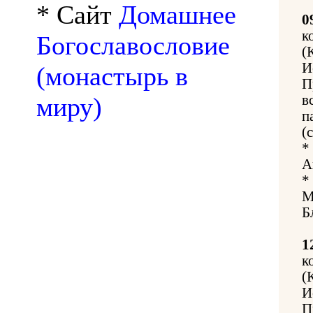
* Сайт
Домашнее
0
к
Богославословие
(
И
(монастырь в
П
миру)
в
п
(
*
А
*
М
Б
1
к
(
И
П