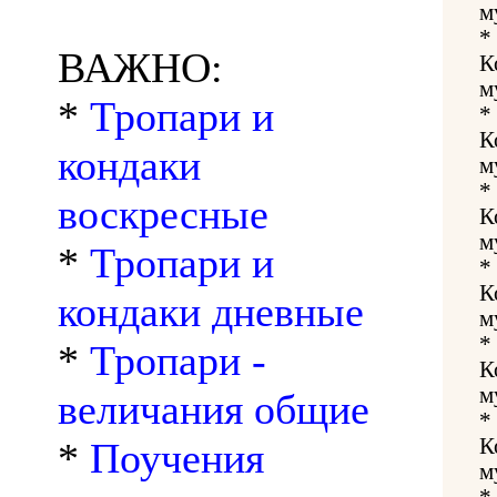
м
*
ВАЖНО:
К
м
*
Тропари и
*
К
кондаки
м
*
воскресные
К
м
*
Тропари и
*
К
кондаки дневные
м
*
*
Тропари -
К
м
величания общие
*
К
*
Поучения
м
*