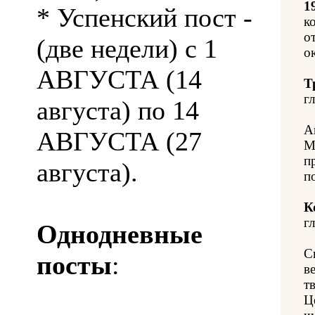
1
* Успенский пост -
к
от
(две недели) с 1
о
АВГУСТА (14
Т
гл
августа) по 14
А
АВГУСТА (27
М
п
августа).
п
К
гл
Однодневные
С
посты
:
в
т
Ц