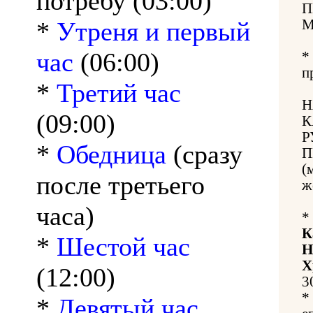
потребу (03:00)
П
*
Утреня и первый
М
час
(06:00)
*
п
*
Третий час
Н
(09:00)
К
Р
*
Обедница
(сразу
П
(
после третьего
ж
часа)
*
К
*
Шестой час
Н
Х
(12:00)
3
*
*
Девятый час