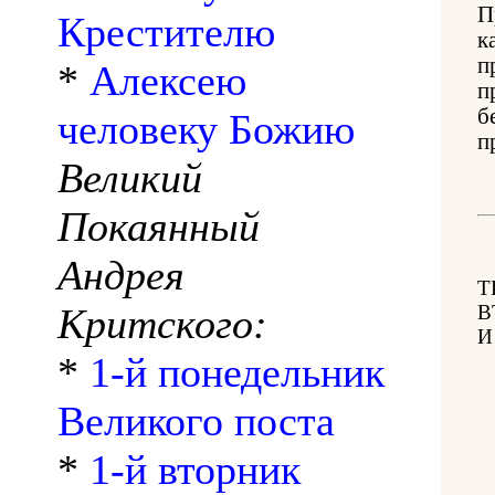
П
Крестителю
к
п
*
Алексею
п
б
человеку Божию
п
Великий
Покаянный
Андрея
Т
Критского:
В
И
*
1-й понедельник
Великого поста
*
1-й вторник