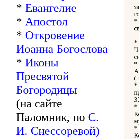
*
Евангелие
з
г
*
Апостол
*
с
*
Откровение
*
Иоанна Богослова
Ч
с
*
Иконы
*
А
Пресвятой
(
*
Богородицы
п
3
(на сайте
*
Паломник, по
С.
К
м
И. Снессоревой)
*
К