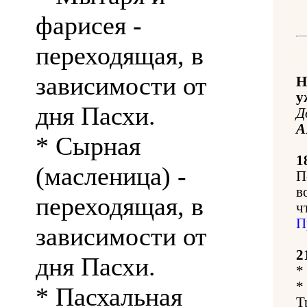
фарисея -
переходящая, в
зависимости от
Н
у
дня Пасхи.
Д
А
* Сырная
1
(масленица) -
П
в
переходящая, в
ч
П
зависимости от
2
дня Пасхи.
*
*
* Пасхальная
Т