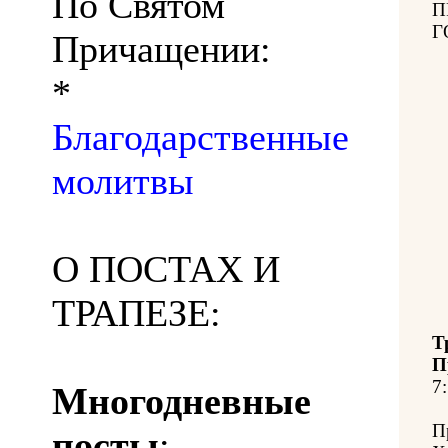
По Святом
П
Г
Причащении:
*
Благодарственные
молитвы
О ПОСТАХ И
ТРАПЕЗЕ:
Т
П
7:
Многодневные
П
посты
: