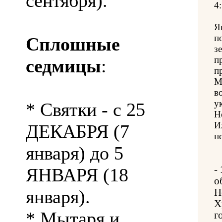
сентября).
4:
Я
п
Сплошные
з
п
седмицы
:
п
М
в
у
* Святки - с 25
Н
И
ДЕКАБРЯ (7
н
января) до 5
-
ЯНВАРЯ (18
о
января).
Н
Х
* Мытаря и
г