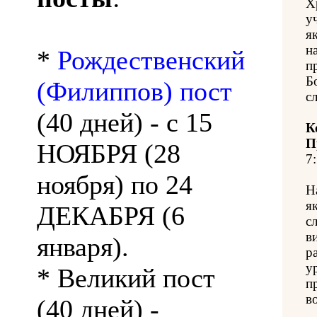
Х
у
я
н
*
Рождественский
п
Б
(Филиппов) пост
с
(40 дней) - с 15
К
П
НОЯБРЯ (28
7:
ноября) по 24
Н
я
ДЕКАБРЯ (6
с
в
января).
р
у
* Великий пост
п
в
(40 дней) -