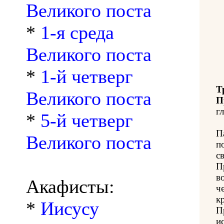
Великого поста
*
1-я среда
Великого поста
*
1-й четверг
Т
Великого поста
П
гл
*
5-й четверг
П
Великого поста
п
с
П
в
Акафисты:
ч
к
*
Иисусу
П
и