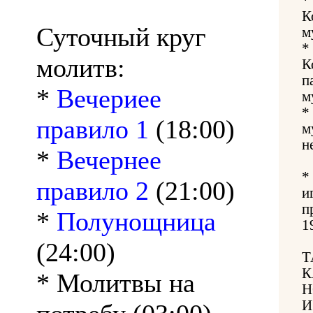
К
Суточный круг
м
*
молитв:
К
п
*
Вечериее
м
*
правило 1
(18:00)
м
н
*
Вечернее
*
правило 2
(21:00)
и
п
*
Полунощница
1
(24:00)
Т
К
* Молитвы на
Н
И