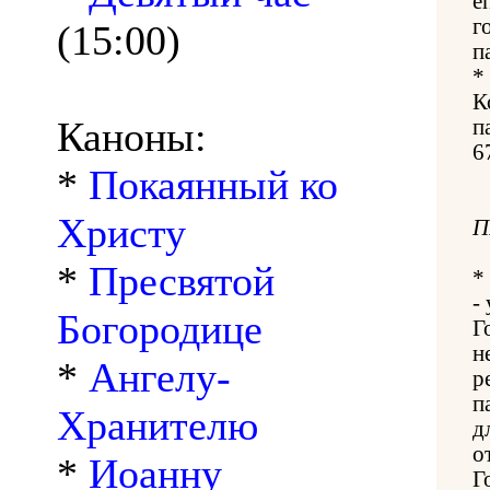
е
г
(15:00)
п
*
К
Каноны:
п
6
*
Покаянный ко
Христу
П
*
Пресвятой
*
-
Богородице
Г
н
*
Ангелу-
р
п
Хранителю
д
о
*
Иоанну
Г