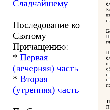
Сладчайшему
б
Б
в
п
Последование ко
К
Святому
П
гл
Причащению:
П
*
Первая
б
ш
(вечерняя) часть
о
п
*
Вторая
п
п
(утренняя) часть
Т
П