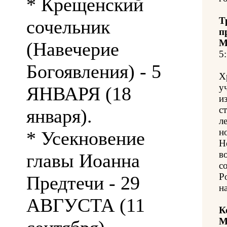
* Крещенский
Т
сочельник
п
М
(Навечерие
5:
Богоявления) - 5
Х
у
ЯНВАРЯ (18
и
с
января).
л
н
* Усекновение
Н
в
главы Иоанна
с
Р
Предтечи - 29
н
АВГУСТА (11
К
М