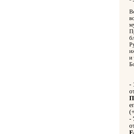
В
в
м
П
б
Р
и
и
Б
-
о
П
е
(
-
о
Е