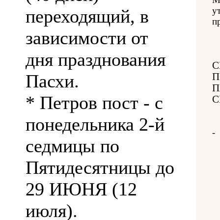
у
переходящий, в
п
зависимости от
дня празднования
С
Пасхи.
П
П
* Петров пост - с
С
понедельника 2-й
-
седмицы по
Пятидесятницы до
29 ИЮНЯ (12
июля).