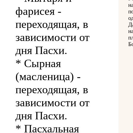
н
фарисея -
п
о
переходящая, в
Д
н
зависимости от
п
Б
дня Пасхи.
* Сырная
(масленица) -
переходящая, в
зависимости от
дня Пасхи.
* Пасхальная