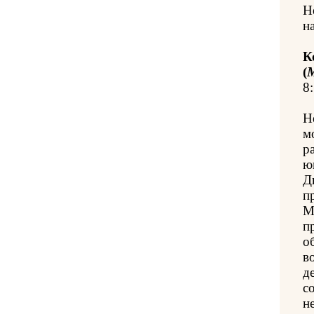
Н
н
К
(
8:
Н
м
р
ю
Д
п
М
п
о
в
д
с
н