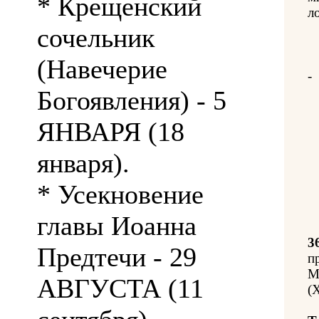
* Крещенский
л
сочельник
(Навечерие
-
Богоявления) - 5
ЯНВАРЯ (18
января).
* Усекновение
главы Иоанна
3
Предтечи - 29
п
М
АВГУСТА (11
(