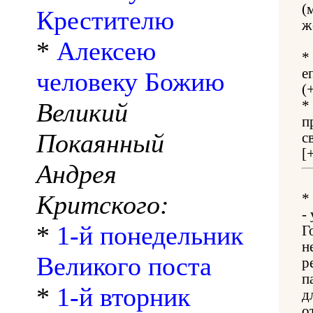
(
Крестителю
ж
*
Алексею
*
е
человеку Божию
(
Великий
*
п
Покаянный
с
[
Андрея
Критского:
*
-
*
1-й понедельник
Г
н
Великого поста
р
п
*
1-й вторник
д
о