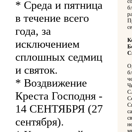
с
* Среда и пятница
б
р
в течение всего
П
с
года, за
К
исключением
Б
С
сплошных седмиц
О
и святок.
б
ч
* Воздвижение
Ч
С
Креста Господня -
С
С
14 СЕНТЯБРЯ (27
с
с
сентября).
н
м