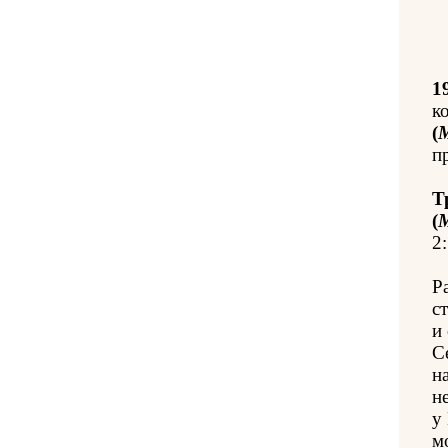
1
к
(
п
Т
(
2:
Р
с
и
С
н
н
у
м