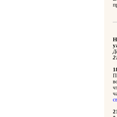
п
Н
у
Д
2
1
П
в
ч
ч
с
2