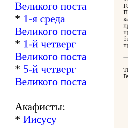
Великого поста
Г
П
*
1-я среда
к
п
Великого поста
п
б
*
1-й четверг
п
Великого поста
*
5-й четверг
Т
В
Великого поста
Акафисты:
*
Иисусу