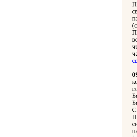
П
с
п
(
П
в
ч
ч
с
0
к
г
Б
Б
С
П
с
п