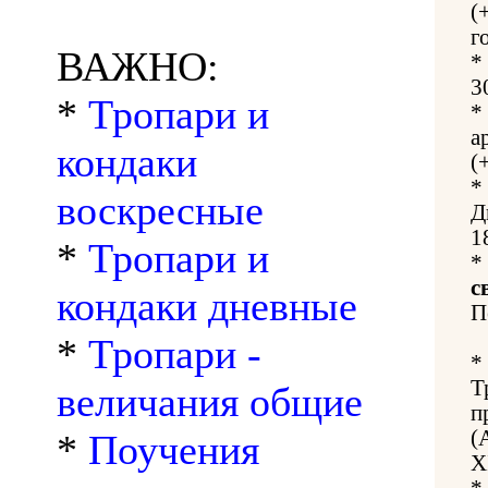
(
г
ВАЖНО:
*
3
*
Тропари и
*
а
кондаки
(
*
воскресные
Д
1
*
Тропари и
*
с
кондаки дневные
П
*
Тропари -
*
Т
величания общие
п
(
*
Поучения
X
*