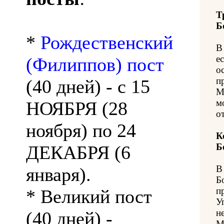
Т
Б
*
Рождественский
В
е
(Филиппов) пост
о
п
(40 дней) - с 15
М
м
НОЯБРЯ (28
о
ноября) по 24
К
Б
ДЕКАБРЯ (6
В
января).
Б
п
* Великий пост
У
н
(40 дней) -
М