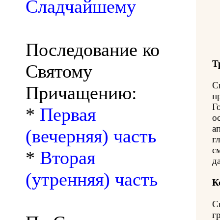
Сладчайшему
Последование ко
Т
Святому
С
Причащению:
п
Г
*
Первая
о
а
(вечерняя) часть
г
с
*
Вторая
д
(утренняя) часть
К
С
г