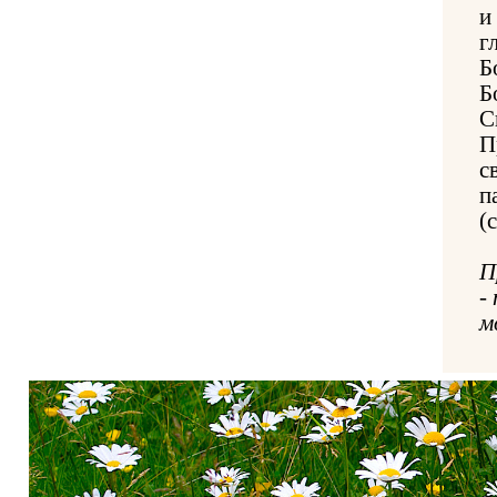
и
г
Б
Б
С
П
с
п
(
П
-
м