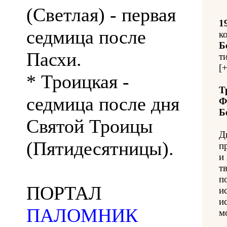
(Светлая) - первая
1
седмица после
к
Б
Пасхи.
т
[+
* Троицкая -
Т
седмица после дня
Ф
Б
Святой Троицы
Д
(Пятидесятницы).
п
и
т
п
ПОРТАЛ
и
и
ПАЛОМНИК
м