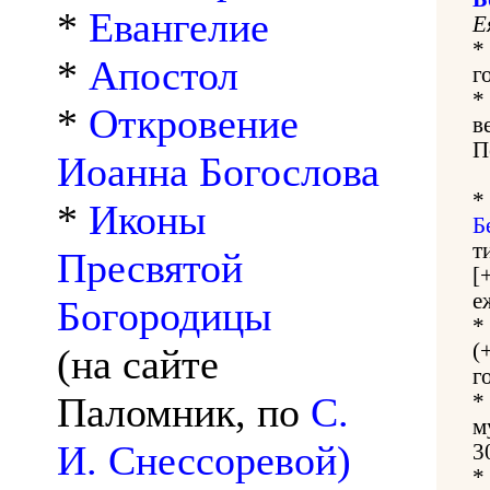
*
Евангелие
Е
*
*
Апостол
г
*
*
Откровение
в
П
Иоанна Богослова
*
*
Иконы
Б
т
Пресвятой
[
е
Богородицы
*
(
(на сайте
г
Паломник, по
С.
*
м
И. Снессоревой)
3
*