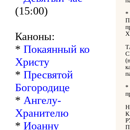
п
(15:00)
*
П
п
Каноны:
X
*
Покаянный ко
Т
С
Христу
(
к
*
Пресвятой
п
Богородице
*
п
*
Ангелу-
Н
Хранителю
К
Р
*
Иоанну
П