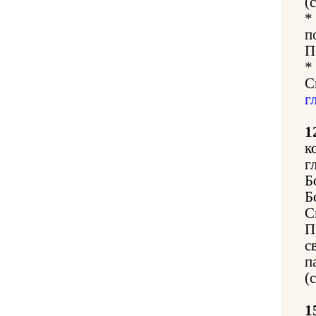
(
*
п
П
*
С
г
1
к
г
Б
Б
С
П
с
п
(
1