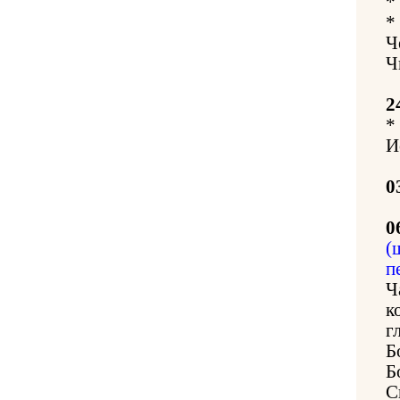
*
*
Ч
Ч
2
*
И
0
0
(
п
Ч
к
г
Б
Б
С