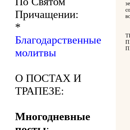
По Святом
з
с
Причащении:
в
*
Т
Благодарственные
П
П
молитвы
О ПОСТАХ И
ТРАПЕЗЕ:
Многодневные
посты
: