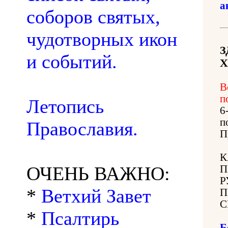
а
соборов святых,
чудотворных икон
З
и событий.
Х
В
п
Летопись
6
п
Православия.
П
К
ОЧЕНЬ ВАЖНО:
П
Р
*
Ветхий Завет
П
С
*
Псалтирь
Б