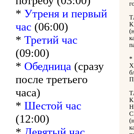
потребу (03:00)
г
*
Утреня и первый
Т
час
(06:00)
К
(
*
Третий час
к
п
(09:00)
*
*
Обедница
(сразу
Х
б
после третьего
П
часа)
Т
К
*
Шестой час
Н
С
(12:00)
(
к
*
Девятый час