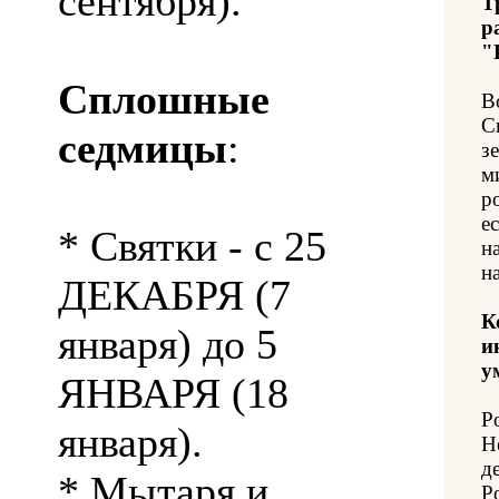
сентября).
Т
р
"
Сплошные
В
С
седмицы
:
з
м
р
е
* Святки - с 25
н
н
ДЕКАБРЯ (7
К
января) до 5
и
у
ЯНВАРЯ (18
Р
января).
Н
д
* Мытаря и
Р