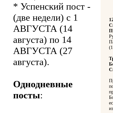
* Успенский пост -
(две недели) с 1
1
С
АВГУСТА (14
П
Р
августа) по 14
П
(
АВГУСТА (27
Т
августа).
Б
С
П
Однодневные
п
п
посты
:
Б
е
и