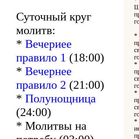
Ш
Суточный круг
п
г
молитв:
*
*
Вечериее
п
с
правило 1
(18:00)
г
*
*
Вечернее
п
с
правило 2
(21:00)
г
*
*
Полунощница
п
с
(24:00)
г
*
* Молитвы на
и
п