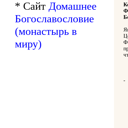
* Сайт
Домашнее
К
Ф
Богославословие
Б
(монастырь в
Я
Ц
миру)
Ф
п
ч
-