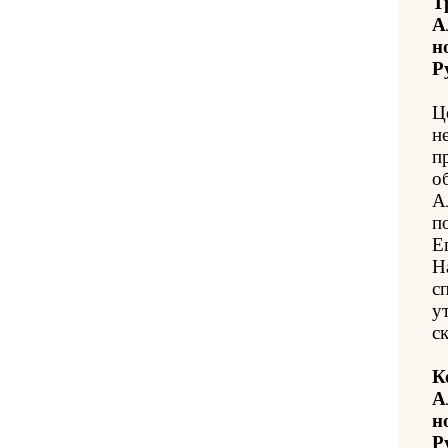
Т
А
н
Р
Ц
н
п
о
А
п
Е
Н
с
у
с
К
А
н
Р