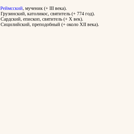
 Реймсский
, мученик (+ III века).
Грузинский, католикос, святитель (+ 774 год).
Сардский, епископ, святитель (+ Х век).
Сицилийский, преподобный (+ около XII века).