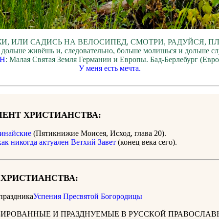
И, ИЛИ САДИСЬ НА ВЕЛОСИПЕД, СМОТРИ, РАДУЙСЯ, П
 дольше живёшь и, следовательно, больше молишься и дольше с
Н
: Малая Святая Земля Германии и Европы. Бад-Берлебург (Евр
У меня есть мечта.
ЕНТ ХРИСТИАНСТВА:
инайские
(Пятикнижие Моисея, Исход, глава 20).
как никогда актуален Ветхий Завет
(конец века сего).
 ХРИСТИАНСТВА:
праздника
Успения Пресвятой Богородицы
ИРОВАННЫЕ И ПРАЗДНУЕМЫЕ В РУССКОЙ ПРАВОСЛАВ