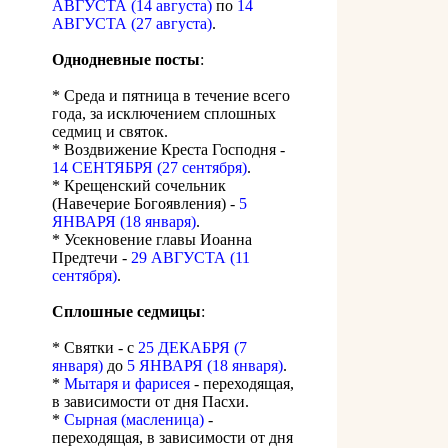
АВГУСТА (14 августа)
по
14
АВГУСТА (27 августа)
.
Однодневные посты
:
* Среда и пятница в течение всего
года, за исключением сплошных
седмиц и святок.
* Воздвижение Креста Господня -
14 СЕНТЯБРЯ (27 сентября)
.
* Крещенский сочельник
(Навечерие Богоявления) -
5
ЯНВАРЯ (18 января)
.
* Усекновение главы Иоанна
Предтечи -
29 АВГУСТА (11
сентября)
.
Сплошные седмицы
:
* Святки - с
25 ДЕКАБРЯ (7
января)
до
5 ЯНВАРЯ (18 января)
.
*
Мытаря и фарисея
- переходящая,
в зависимости от дня Пасхи.
*
Сырная (масленица)
-
переходящая, в зависимости от дня