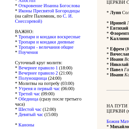
*
Апостол
ЦЕРКВИ 
*
Откровение Иоанна Богослова
*
Иконы Пресвятой Богородицы
*
Лупп
Сол
(на сайте Паломник, по
С. И.
Снессоревой)
*
Ириней
Л
*
Евтихий
ВАЖНО:
*
Флорент
*
Тропари и кондаки воскресные
*
Каллини
*
Тропари и кондаки дневные
*
Тропари - величания общие
*
Ефрем
(
К
*
Поучения
*
Вячесла
*
Иоанн
В
Суточный круг молитв:
*
Николай
*
Вечернее правило 1
(18:00)
*
Павел
Га
*
Вечернее правило 2
(21:00)
*
Иоанн
К
*
Полунощница
(24:00)
* Молитвы на потребу (03:00)
*
Утреня и первый час
(06:00)
*
Третий час
(09:00)
*
Обедница
(сразу после третьего
часа)
НА ПУТИ
*
Шестой час
(12:00)
ЦЕРКВИ (м
*
Девятый час
(15:00)
Божия Мат
*
Каноны
*
Михайло