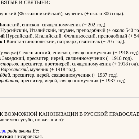
СВЯТЫЕ И СВЯТЫНИ:
унский (Фессалоникийский), мученик (+ около 306 года).
ионский, епископ, священномученик (+ 202 год).
Нурсийский, Италийский, игумен, преподобный (+ около 540 го
ий
Нурсийский, Италийский, Фолиньосский, преподобный (+ 547
к
I Константинопольский, патриарх, святитель (+ 705 год).
узнецов
) Селенгинский, епископ, священномученик (+ 1918 год)
в
Закедский, пресвитер, иерей, священномученик (+ 1918 год).
осторгов
, пресвитер, протоиерей, священномученик (+ 1918 год).
Варжанский
, мученик (+ 1918 год).
йдай
, пресвитер, иерей, священномученик (+ 1937 год).
арабанов
, пресвитер, иерей, священномученик (+ 1937 год).
 К ВОЗМОЖНОЙ КАНОНИЗАЦИИ В РУССКОЙ ПРАВОСЛА
олимся сугубо, по желанию):
ерь
ради иконы Её
:
вская
Писаровская.