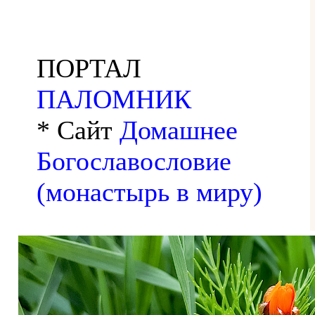
ПОРТАЛ
ПАЛОМНИК
* Сайт
Домашнее
Богославословие
(монастырь в миру)