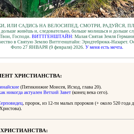
И, ИЛИ САДИСЬ НА ВЕЛОСИПЕД, СМОТРИ, РАДУЙСЯ, П
 дольше живёшь и, следовательно, больше молишься и дольше с
Твои, Господи.
ВИТТГЕНШТАЙН
: Малая Святая Земля Герман
ество в Святую Землю Виттгенштайн: Эрндтебрюкк-Назарет. О
Фото 27 ЯНВАРЯ (9 февраля) 2026.
У меня есть мечта.
ЕНТ ХРИСТИАНСТВА:
инайские
(Пятикнижие Моисея, Исход, глава 20).
как никогда актуален Ветхий Завет
(конец века сего).
Серповидец
, пророк, из 12-ти малых пророков (+ около 520 года 
Христова).
 ХРИСТИАНСТВА: