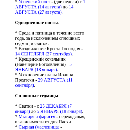
*
Успенский пост
- (две недели) с
1
АВГУСТА (14 августа)
по
14
АВГУСТА (27 августа)
.
Однодневные посты
:
* Среда и пятница в течение всего
года, за исключением сплошных
седмиц и святок.
* Воздвижение Креста Господня -
14 СЕНТЯБРЯ (27 сентября)
.
* Крещенский сочельник
(Навечерие Богоявления) -
5
ЯНВАРЯ (18 января)
.
* Усекновение главы Иоанна
Предтечи -
29 АВГУСТА (11
сентября)
.
Сплошные седмицы
:
* Святки - с
25 ДЕКАБРЯ (7
января)
до
5 ЯНВАРЯ (18 января)
.
*
Мытаря и фарисея
- переходящая,
в зависимости от дня Пасхи.
*
Сырная (масленица)
-