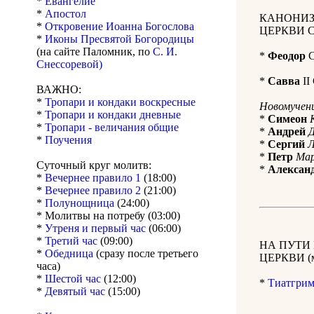
*
Евангелие
*
Апостол
КАНОНИЗ
*
Откровение Иоанна Богослова
ЦЕРКВИ 
*
Иконы Пресвятой Богородицы
(на сайте Паломник, по
С. И.
*
Феодор
С
Снессоревой)
*
Савва
II
ВАЖНО:
*
Тропари и кондаки воскресные
Новомучени
*
Тропари и кондаки дневные
*
Симеон
*
Тропари - величания общие
*
Андрей
*
Поучения
*
Сергий
Л
*
Петр
Мар
Суточный круг молитв:
*
Алексан
*
Вечернее правило 1
(18:00)
*
Вечернее правило 2
(21:00)
*
Полунощница
(24:00)
* Молитвы на потребу (03:00)
*
Утреня и первый час
(06:00)
*
Третий час
(09:00)
НА ПУТИ
*
Обедница
(сразу после третьего
ЦЕРКВИ (м
часа)
*
Шестой час
(12:00)
*
Тиатгрим
*
Девятый час
(15:00)