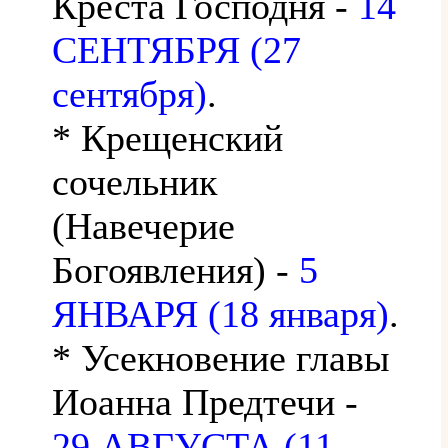
Креста Господня -
14
СЕНТЯБРЯ (27
сентября)
.
* Крещенский
сочельник
(Навечерие
Богоявления) -
5
ЯНВАРЯ (18 января)
.
* Усекновение главы
Иоанна Предтечи -
29 АВГУСТА (11