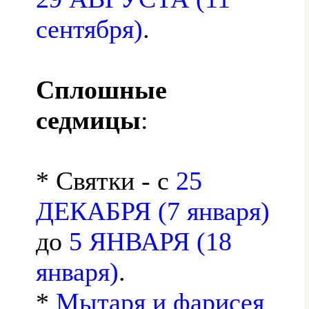
сентября)
.
Сплошные
седмицы
:
* Святки - с
25
ДЕКАБРЯ (7 января)
до
5 ЯНВАРЯ (18
января)
.
*
Мытаря и фарисея