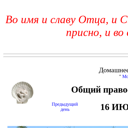
Во имя и славу Отца, и С
присно, и во
Домашнее
"
Мо
Общий право
Предыдущий
16 И
день