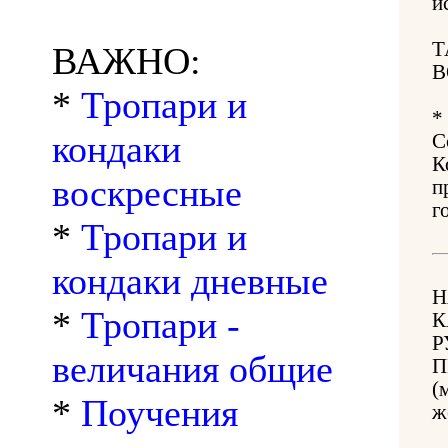
и
Т
ВАЖНО:
В
*
Тропари и
*
кондаки
С
К
воскресные
п
г
*
Тропари и
кондаки дневные
Н
*
Тропари -
К
Р
величания общие
П
(
*
Поучения
ж