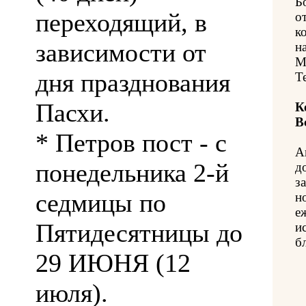
Б
переходящий, в
о
к
зависимости от
н
М
дня празднования
Т
Пасхи.
К
В
* Петров пост - с
А
понедельника 2-й
д
з
седмицы по
н
е
Пятидесятницы до
и
б
29 ИЮНЯ (12
июля).