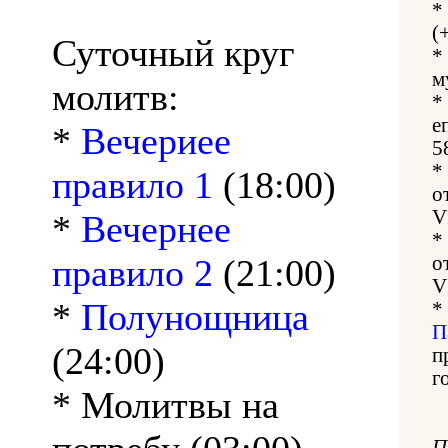
*
(
Суточный круг
*
м
молитв:
*
е
*
Вечериее
5
*
правило 1
(18:00)
о
V
*
Вечернее
*
правило 2
(21:00)
о
V
*
Полунощница
*
П
(24:00)
п
г
* Молитвы на
П