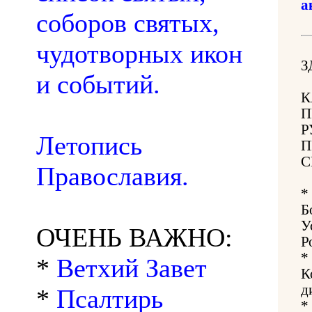
а
соборов святых,
чудотворных икон
З
и событий.
К
П
Р
Летопись
П
С
Православия.
*
Б
У
ОЧЕНЬ ВАЖНО:
Р
*
*
Ветхий Завет
К
д
*
Псалтирь
*