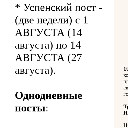
* Успенский пост -
(две недели) с 1
АВГУСТА (14
августа) по 14
АВГУСТА (27
августа).
1
к
п
с
Однодневные
го
посты
:
Т
Н
Ц