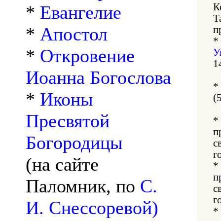
К
*
Евангелие
Т
*
Апостол
п
*
*
Откровение
У
1
Иоанна Богослова
*
*
Иконы
(
Пресвятой
*
п
Богородицы
с
г
(на сайте
*
п
Паломник, по
С.
с
г
И. Снессоревой)
*