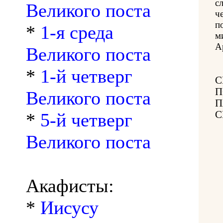
с
Великого поста
ч
п
*
1-я среда
м
А
Великого поста
*
1-й четверг
С
П
Великого поста
П
С
*
5-й четверг
Великого поста
Акафисты:
*
Иисусу