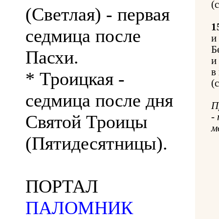
(
(Светлая) - первая
1
седмица после
и
Б
Пасхи.
и
в
* Троицкая -
(
седмица после дня
П
Святой Троицы
-
м
(Пятидесятницы).
ПОРТАЛ
ПАЛОМНИК