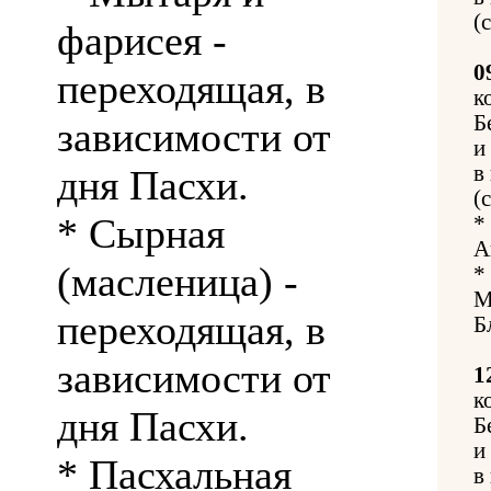
(
фарисея -
0
переходящая, в
к
Б
зависимости от
и
в
дня Пасхи.
(
* Сырная
*
А
(масленица) -
*
М
переходящая, в
Б
зависимости от
1
к
дня Пасхи.
Б
и
* Пасхальная
в