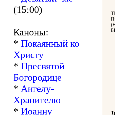
(15:00)
Т
П
(
Каноны:
Б
*
Покаянный ко
Христу
*
Пресвятой
Богородице
*
Ангелу-
Хранителю
*
Иоанну
Т