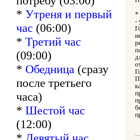
потребу (03:00)
*
Утреня и первый
*
-
час
(06:00)
Г
н
*
Третий час
р
п
(09:00)
д
о
*
Обедница
(сразу
Г
П
после третьего
к
п
часа)
п
*
Шестой час
б
п
(12:00)
*
Девятый час