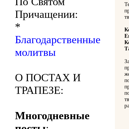
По Святом
Т
п
Причащении:
т
*
К
Е
Благодарственные
К
Т
молитвы
З
п
ж
О ПОСТАХ И
п
п
ТРАПЕЗЕ:
п
т
р
Многодневные
посты
: