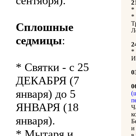
сентября).
2
*
*
Т
Сплошные
Л
седмицы
:
2
*
И
* Святки - с 25
0
ДЕКАБРЯ (7
0
января) до 5
(
п
ЯНВАРЯ (18
Ч
к
января).
Б
и
* Мытаря и
в