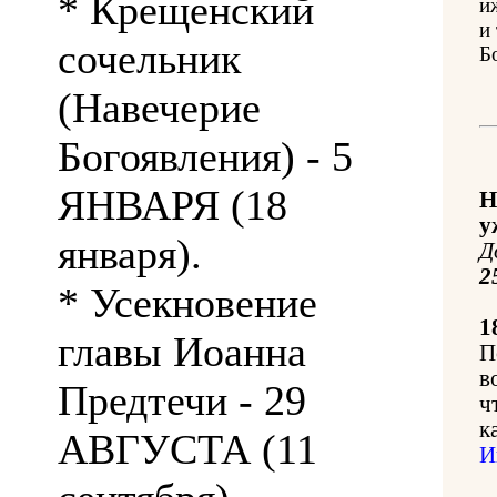
* Крещенский
и
и
сочельник
Б
(Навечерие
Богоявления) - 5
ЯНВАРЯ (18
Н
у
января).
Д
2
* Усекновение
1
главы Иоанна
П
в
Предтечи - 29
ч
к
АВГУСТА (11
И