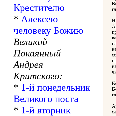
Б
Крестителю
гл
*
Алексею
Н
А
человеку Божию
п
в
Великий
н
н
Покаянный
с
п
Андрея
из
ч
Критского:
К
*
1-й понедельник
Б
гл
Великого поста
А
*
1-й вторник
с