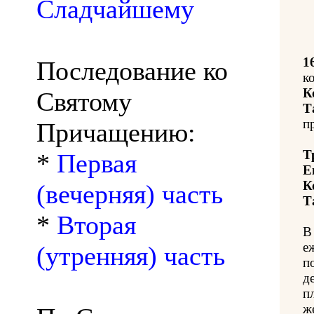
Сладчайшему
1
Последование ко
к
К
Святому
Т
п
Причащению:
Т
*
Первая
Е
К
(вечерняя) часть
Т
*
Вторая
В
е
(утренняя) часть
п
д
п
ж