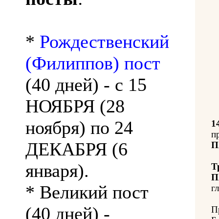
*
Рождественский
(Филиппов) пост
(40 дней) - с 15
НОЯБРЯ (28
ноября) по 24
1
п
ДЕКАБРЯ (6
П
января).
Т
П
* Великий пост
гл
(40 дней) -
П