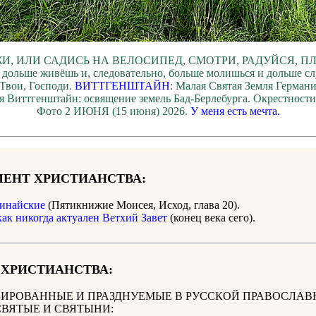
И, ИЛИ САДИСЬ НА ВЕЛОСИПЕД, СМОТРИ, РАДУЙСЯ, П
 дольше живёшь и, следовательно, больше молишься и дольше с
Твои, Господи.
ВИТТГЕНШТАЙН
: Малая Святая Земля Герман
я Виттгенштайн: освящение земель Бад-Берлебурга. Окрестност
Фото 2 ИЮНЯ (15 июня) 2026.
У меня есть мечта.
ЕНТ ХРИСТИАНСТВА:
инайские
(Пятикнижие Моисея, Исход, глава 20).
как никогда актуален Ветхий Завет
(конец века сего).
 ХРИСТИАНСТВА:
ИРОВАННЫЕ И ПРАЗДНУЕМЫЕ В РУССКОЙ ПРАВОСЛАВ
СВЯТЫЕ И СВЯТЫНИ: