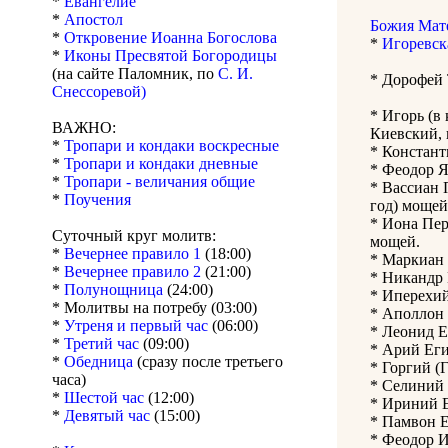
*
Евангелие
*
Апостол
Божия Мат
*
Откровение Иоанна Богослова
*
Игоревск
*
Иконы Пресвятой Богородицы
(на сайте Паломник, по
С. И.
* Дорофей 
Снессоревой)
* Игорь (в
ВАЖНО:
Киевский, 
*
Тропари и кондаки воскресные
* Констант
*
Тропари и кондаки дневные
* Феодор Я
*
Тропари - величания общие
* Вассиан 
*
Поучения
год) мощей
* Иона Пер
Суточный круг молитв:
мощей.
*
Вечернее правило 1
(18:00)
* Маркиан 
*
Вечернее правило 2
(21:00)
* Никандр 
*
Полунощница
(24:00)
* Иперехий
* Молитвы на потребу (03:00)
* Аполлон 
*
Утреня и первый час
(06:00)
* Леонид Е
*
Третий час
(09:00)
* Арий Еги
*
Обедница
(сразу после третьего
* Горгий (
часа)
* Селиний 
*
Шестой час
(12:00)
* Ириний Е
*
Девятый час
(15:00)
* Памвон Е
* Феодор И