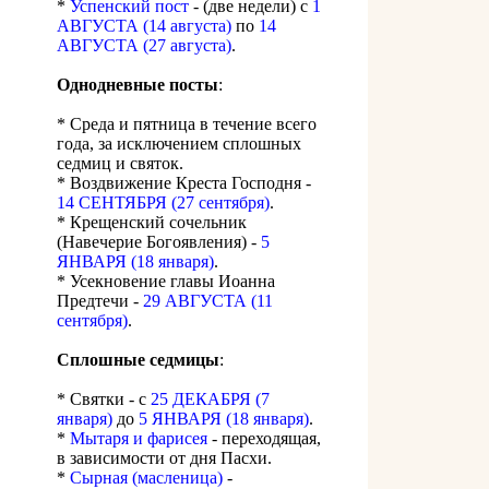
*
Успенский пост
- (две недели) с
1
АВГУСТА (14 августа)
по
14
АВГУСТА (27 августа)
.
Однодневные посты
:
* Среда и пятница в течение всего
года, за исключением сплошных
седмиц и святок.
* Воздвижение Креста Господня -
14 СЕНТЯБРЯ (27 сентября)
.
* Крещенский сочельник
(Навечерие Богоявления) -
5
ЯНВАРЯ (18 января)
.
* Усекновение главы Иоанна
Предтечи -
29 АВГУСТА (11
сентября)
.
Сплошные седмицы
:
* Святки - с
25 ДЕКАБРЯ (7
января)
до
5 ЯНВАРЯ (18 января)
.
*
Мытаря и фарисея
- переходящая,
в зависимости от дня Пасхи.
*
Сырная (масленица)
-