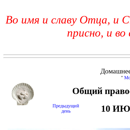
Во имя и славу Отца, и С
присно, и во
Домашнее
"
Мо
Общий право
Предыдущий
10 И
день