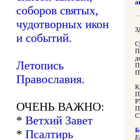
а
соборов святых,
чудотворных икон
З
и событий.
С
П
д
Летопись
П
П
Православия.
К
П
Р
ОЧЕНЬ ВАЖНО:
П
С
*
Ветхий Завет
Б
*
Псалтирь
Е