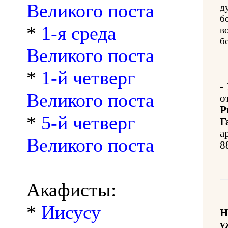
Великого поста
д
б
*
1-я среда
в
б
Великого поста
*
1-й четверг
-
Великого поста
о
Р
*
5-й четверг
Г
а
Великого поста
8
Акафисты:
*
Иисусу
Н
у