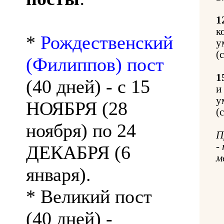
1
к
*
Рождественский
у
(
(Филиппов) пост
1
(40 дней) - с 15
и
у
НОЯБРЯ (28
(
ноября) по 24
П
-
ДЕКАБРЯ (6
м
января).
* Великий пост
(40 дней) -