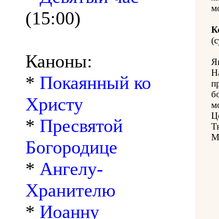
м
(15:00)
К
(с
Каноны:
Я
Н
*
Покаянный ко
п
б
Христу
м
Ц
*
Пресвятой
Т
М
Богородице
*
Ангелу-
Хранителю
*
Иоанну