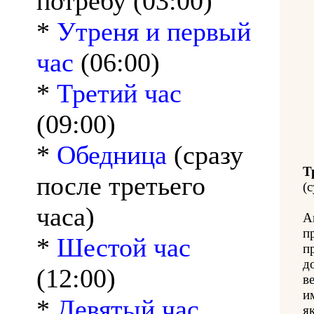
потребу (03:00)
*
Утреня и первый
час
(06:00)
*
Третий час
(09:00)
*
Обедница
(сразу
Т
после третьего
(с
часа)
А
п
*
Шестой час
п
д
(12:00)
в
и
*
Девятый час
як