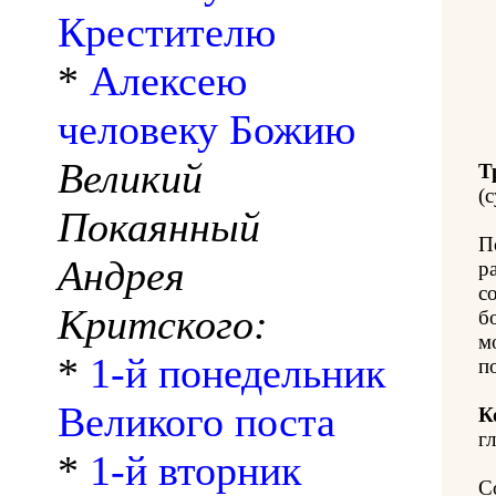
Крестителю
*
Алексею
человеку Божию
Великий
Т
(с
Покаянный
П
Андрея
р
с
Критского:
б
м
*
1-й понедельник
п
Великого поста
К
гл
*
1-й вторник
С