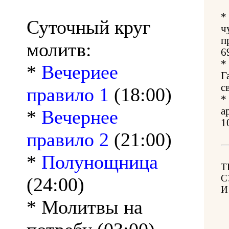
*
Суточный круг
ч
п
молитв:
6
*
*
Вечериее
Г
с
правило 1
(18:00)
*
а
*
Вечернее
1
правило 2
(21:00)
*
Полунощница
Т
С
(24:00)
И
* Молитвы на