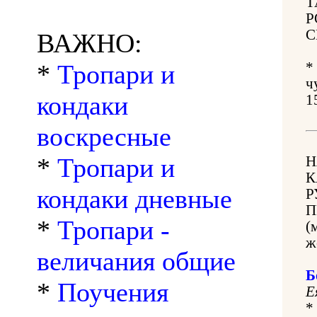
Т
Р
С
ВАЖНО:
*
Тропари и
*
ч
кондаки
1
воскресные
*
Тропари и
Н
К
кондаки дневные
Р
П
*
Тропари -
(
ж
величания общие
Б
*
Поучения
Е
*