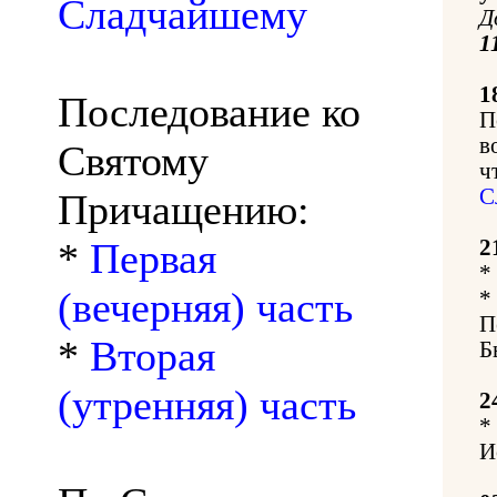
Сладчайшему
Д
1
1
Последование ко
П
в
Святому
ч
С
Причащению:
*
Первая
2
*
(вечерняя) часть
*
П
*
Вторая
Б
(утренняя) часть
2
*
И