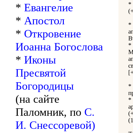
*
*
Евангелие
(
*
Апостол
*
*
Откровение
а
В
Иоанна Богослова
*
М
*
Иконы
а
с
Пресвятой
[
Богородицы
*
п
(на сайте
*
а
Паломник, по
С.
(
(
И. Снессоревой)