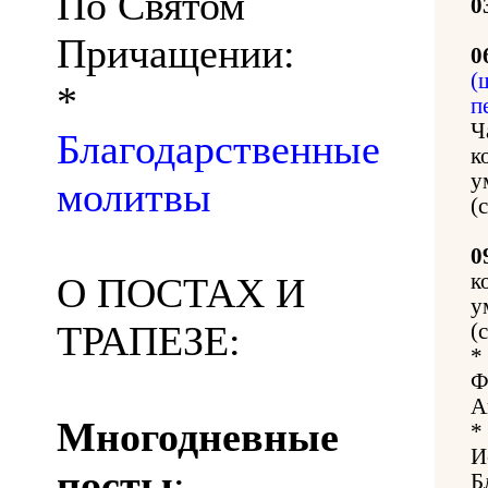
По Святом
0
Причащении:
0
(
*
п
Ч
Благодарственные
к
у
молитвы
(
0
к
О ПОСТАХ И
у
ТРАПЕЗЕ:
(
*
Ф
А
Многодневные
*
И
посты
:
Б