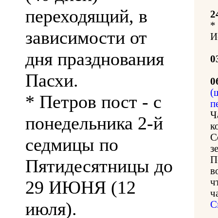
переходящий, в
2
*
зависимости от
И
дня празднования
0
Пасхи.
0
(
* Петров пост - с
п
Ч
понедельника 2-й
к
С
седмицы по
з
П
Пятидесятницы до
в
ч
29 ИЮНЯ (12
ч
июля).
С