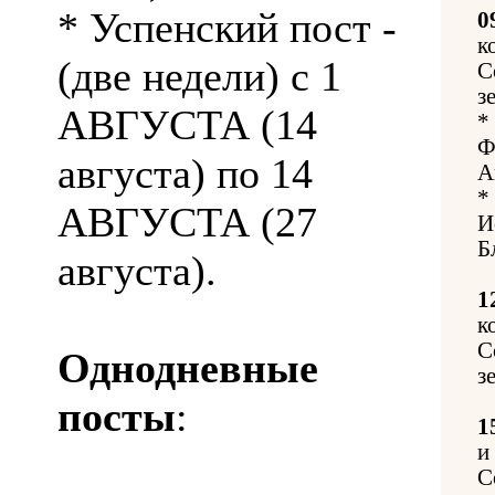
* Успенский пост -
0
к
(две недели) с 1
С
з
АВГУСТА (14
*
Ф
августа) по 14
А
*
АВГУСТА (27
И
Б
августа).
1
к
С
Однодневные
з
посты
:
1
и
С