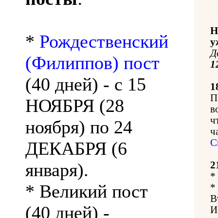
Н
*
Рождественский
у
Д
(Филиппов) пост
1
(40 дней) - с 15
1
П
НОЯБРЯ (28
в
ч
ноября) по 24
ч
С
ДЕКАБРЯ (6
января).
2
*
* Великий пост
*
В
(40 дней) -
И