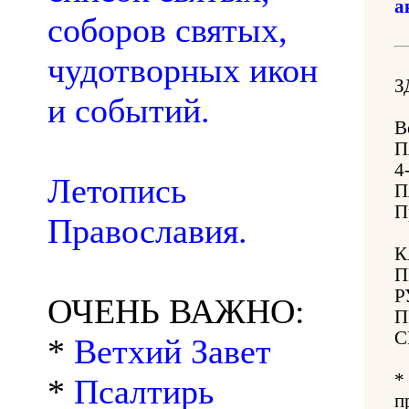
а
соборов святых,
чудотворных икон
З
и событий.
В
П
4
Летопись
П
П
Православия.
К
П
Р
ОЧЕНЬ ВАЖНО:
П
С
*
Ветхий Завет
*
*
Псалтирь
п