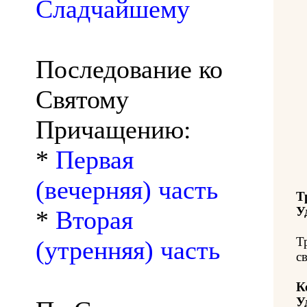
Сладчайшему
Последование ко
Святому
Причащению:
*
Первая
(вечерняя) часть
Т
У
*
Вторая
Т
(утренняя) часть
с
К
У