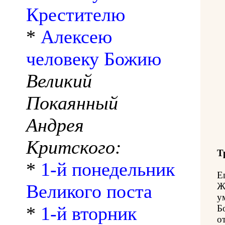
Крестителю
*
Алексею
человеку Божию
Великий
Покаянный
Андрея
Критского:
Т
*
1-й понедельник
Е
Великого поста
Ж
у
*
1-й вторник
Б
о