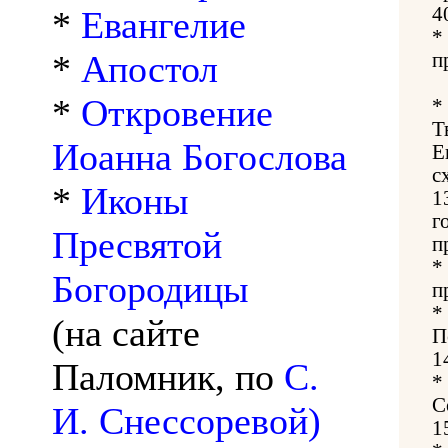
4
*
Евангелие
*
*
Апостол
п
*
Откровение
*
Т
Иоанна Богослова
Е
с
*
Иконы
1
г
Пресвятой
п
*
Богородицы
п
*
(на сайте
П
1
Паломник, по
С.
*
С
И. Снессоревой)
1