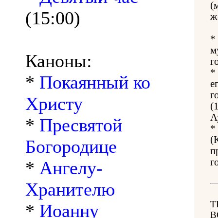
(
(15:00)
ж
*
м
Каноны:
г
*
*
Покаянный ко
е
г
Христу
(
А
*
Пресвятой
*
(
Богородице
п
г
*
Ангелу-
Хранителю
Т
*
Иоанну
В