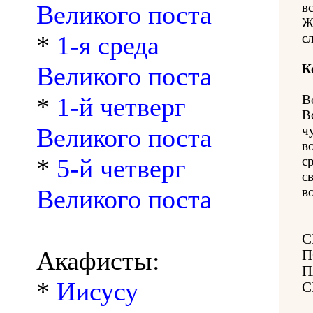
Великого поста
в
Ж
*
1-я среда
с
Великого поста
К
*
1-й четверг
В
В
Великого поста
ч
в
*
5-й четверг
с
с
Великого поста
в
С
Акафисты:
П
П
*
Иисусу
С