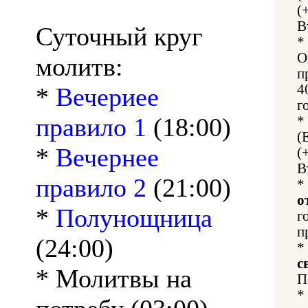
(
В
Суточный круг
*
О
молитв:
п
4
*
Вечериее
г
правило 1
(18:00)
*
(
*
Вечернее
(
В
правило 2
(21:00)
*
о
*
Полунощница
г
п
(24:00)
*
с
* Молитвы на
П
*