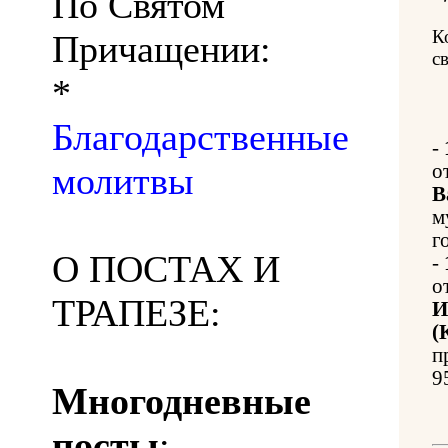
По Святом
К
Причащении:
с
*
Благодарственные
-
молитвы
о
В
м
г
О ПОСТАХ И
-
о
ТРАПЕЗЕ:
И
(
п
9
Многодневные
посты
: