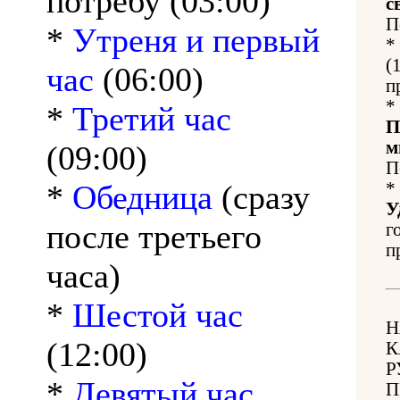
потребу (03:00)
с
П
*
Утреня и первый
*
(
час
(06:00)
п
*
*
Третий час
П
м
(09:00)
П
*
Обедница
(сразу
*
У
после третьего
г
п
часа)
*
Шестой час
Н
(12:00)
К
Р
*
Девятый час
П