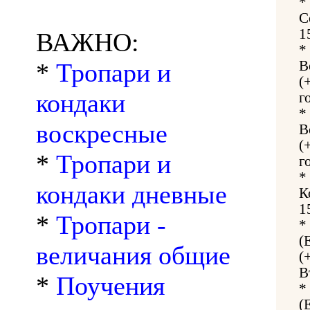
*
С
1
ВАЖНО:
*
*
Тропари и
В
(
кондаки
г
*
воскресные
В
(
*
Тропари и
г
*
кондаки дневные
К
1
*
Тропари -
*
(
величания общие
(
В
*
Поучения
*
(