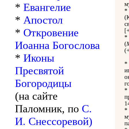
м
*
Евангелие
*
*
Апостол
(
с
*
Откровение
[
*
Иоанна Богослова
(
(
*
Иконы
*
Пресвятой
и
о
Богородицы
г
*
(на сайте
п
1
Паломник, по
С.
*
м
И. Снессоревой)
п