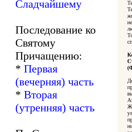
Сладчайшему
Т
Т
ж
н
Последование ко
л
Т
Святому
с
Причащению:
К
С
*
Первая
(
(вечерняя) часть
Д
п
*
Вторая
в
А
(утренняя) часть
Ж
у
п
н