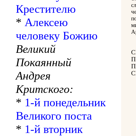
с
Крестителю
ч
п
*
Алексею
м
А
человеку Божию
Великий
С
Покаянный
П
П
Андрея
С
Критского:
*
1-й понедельник
Великого поста
*
1-й вторник