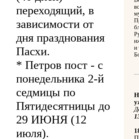
в
переходящий, в
м
П
зависимости от
б
Р
дня празднования
и
и
Пасхи.
Б
* Петров пост - с
понедельника 2-й
седмицы по
Н
у
Пятидесятницы до
Д
29 ИЮНЯ (12
1
июля).
1
П