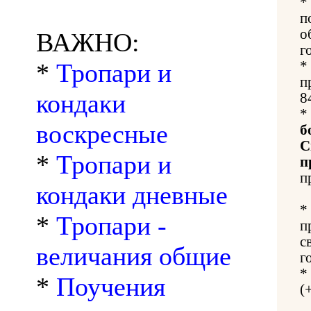
*
п
о
ВАЖНО:
г
*
Тропари и
*
п
кондаки
8
*
воскресные
б
С
*
Тропари и
п
п
кондаки дневные
*
*
Тропари -
п
с
величания общие
г
*
*
Поучения
(