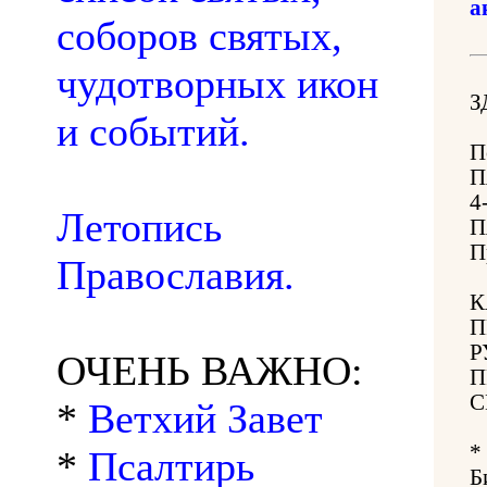
а
соборов святых,
чудотворных икон
З
и событий.
П
П
4
Летопись
П
П
Православия.
К
П
Р
ОЧЕНЬ ВАЖНО:
П
С
*
Ветхий Завет
*
*
Псалтирь
Б