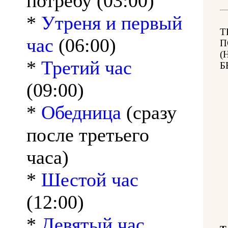
потребу (03:00)
*
Утреня и первый
Т
час
(06:00)
П
(
*
Третий час
Б
(09:00)
*
Обедница
(сразу
после третьего
часа)
*
Шестой час
(12:00)
*
Девятый час