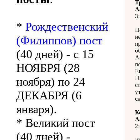
Т
А
3:
*
Рождественский
Ц
н
(Филиппов) пост
п
о
(40 дней) - с 15
А
п
НОЯБРЯ (28
Е
Н
ноября) по 24
с
у
ДЕКАБРЯ (6
с
января).
К
А
* Великий пост
2:
(40 дней) -
В