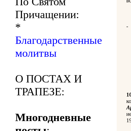
По Святом
вс
Причащении:
*
-
Благодарственные
молитвы
О ПОСТАХ И
ТРАПЕЗЕ:
1
к
А
и
Многодневные
1
посты
: