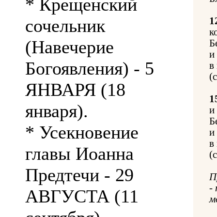
* Крещенский
сочельник
1
к
(Навечерие
Б
и
Богоявления) - 5
в
(
ЯНВАРЯ (18
1
января).
и
Б
* Усекновение
и
в
главы Иоанна
(
Предтечи - 29
П
-
АВГУСТА (11
м