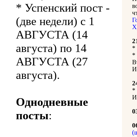
* Успенский пост -
в
ч
(две недели) с 1
Г
Х
АВГУСТА (14
2
августа) по 14
*
*
АВГУСТА (27
В
И
августа).
2
*
И
Однодневные
0
посты
:
0
(