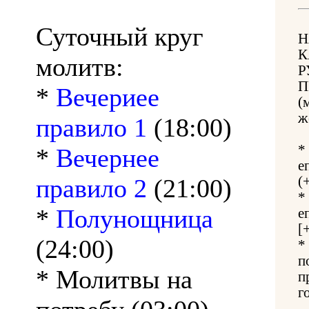
Суточный круг
Н
К
молитв:
Р
П
*
Вечериее
(
ж
правило 1
(18:00)
*
*
Вечернее
е
правило 2
(21:00)
(
*
*
Полунощница
е
[
(24:00)
*
п
* Молитвы на
п
г