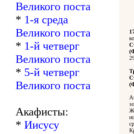
Великого поста
*
1-я среда
Великого поста
1
к
*
1-й четверг
С
(
Великого поста
2
*
5-й четверг
Т
С
Великого поста
(
А
з
Акафисты:
Ж
и
*
Иисусу
с
К