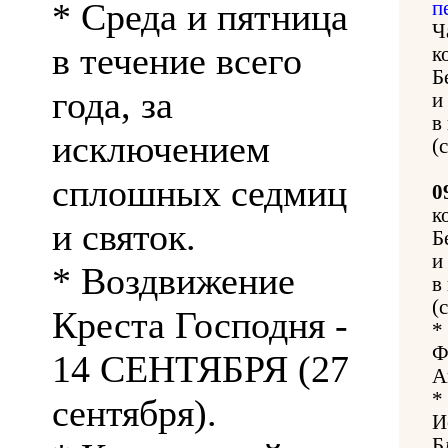
* Среда и пятница
п
Ч
в течение всего
к
Б
года, за
и
в
исключением
(
сплошных седмиц
0
к
и святок.
Б
и
* Воздвижение
в
(
Креста Господня -
*
Ф
14 СЕНТЯБРЯ (27
А
*
сентября).
И
Б