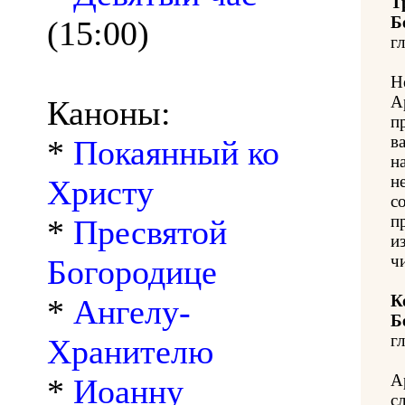
Т
Б
(15:00)
гл
Н
А
Каноны:
п
в
*
Покаянный ко
н
н
Христу
с
п
*
Пресвятой
из
ч
Богородице
К
*
Ангелу-
Б
гл
Хранителю
А
*
Иоанну
с