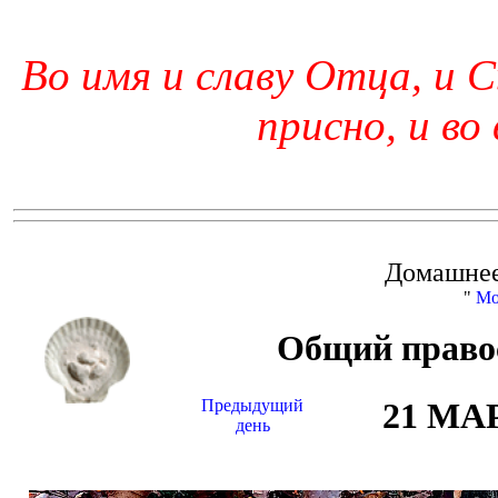
Во имя и славу Отца, и С
присно, и во
Домашнее
"
Мо
Общий право
Предыдущий
21 МА
день