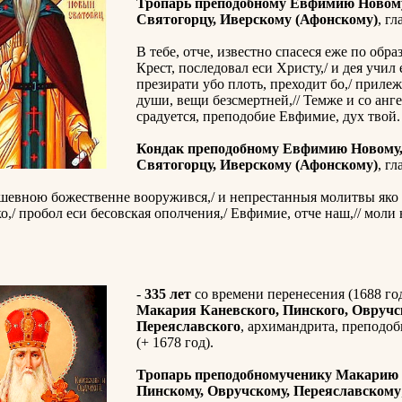
Тропарь преподобному Евфимию Новом
Святогорцу, Иверскому (Афонскому)
, гл
В тебе, отче, известно спасеся еже по обра
Крест, последовал еси Христу,/ и дея учил 
презирати убо плоть, преходит бо,/ прилеж
души, вещи безсмертней,// Темже и со анг
срадуется, преподобие Евфимие, дух твой.
Кондак преподобному Евфимию Новому
Святогорцу, Иверскому (Афонскому)
, гл
шевною божественне вооружився,/ и непрестанныя молитвы яко
о,/ пробол еси бесовская ополчения,/ Евфимие, отче наш,// моли
-
335 лет
со времени перенесения (1688 го
Макария Каневского, Пинского, Овручс
Переяславского
, архимандрита, преподо
(+ 1678 год).
Тропарь преподобномученику Макарию 
Пинскому, Овручскому, Переяславскому