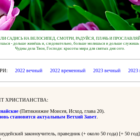
 ИЛИ САДИСЬ НА ВЕЛОСИПЕД, СМОТРИ, РАДУЙСЯ, ПЛАЧЬ И ПРОСЛАВЛЯЙ
ешься - дольше живёшь и, следовательно, больше молишься и дольше служишь 
Чудны дела Твои, Господи: красоты мира для святых дня сего.
ДАРИ:
2022 вечный
2022 временный
2023 вечный
2023
Т ХРИСТИАНСТВА:
найские
(Пятикнижие Моисея, Исход, глава 20).
новь становится актуальным Ветхий Завет
.
, иудейский законоучитель, праведник (+ около 50 года) [+ 50 год
.