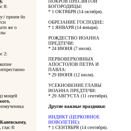
у,
ПОКРОВ ПРЕСВЯТОЙ
ас 8:
БОГОРОДИЦЫ:
* 1 ОКТЯБРЯ (14 октября).
зу:/ приим бо
еси
ОБРЕЗАНИЕ ГОСПОДНЕ:
ати же о
* 1 ЯНВАРЯ (14 января).
елы
РОЖДЕСТВО ИОАННА
ПРЕДТЕЧИ:
,
* 24 ИЮНЯ (7 июля).
ас 2:
ПЕРВОВЕРХОВНЫХ
 копие
АПОСТОЛОВ ПЕТРА И
 непрестанно
ПАВЛА:
* 29 ИЮНЯ (12 июля).
УСЕКНОВЕНИЕ ГЛАВЫ
ИОАННА ПРЕДТЕЧИ:
д) мощей
* 29 АВГУСТА (11 сентября).
кого,
бномученика
Другие важные праздники
:
ИНДИКТ (ЦЕРКОВНОЕ
Каневскому,
НОВОЛЕТИЕ)
:
, глас 8:
* 1 СЕНТЯБРЯ (14 сентября).