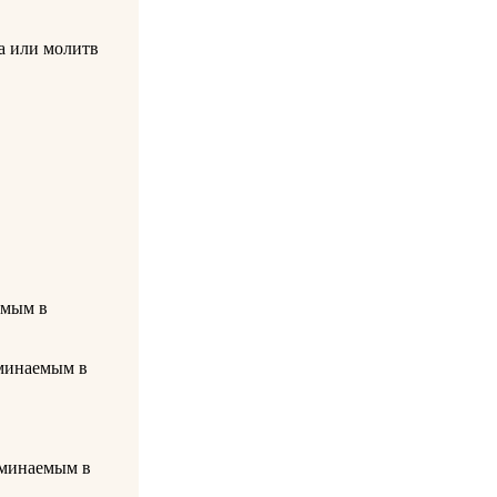
а или молитв
емым в
оминаемым в
оминаемым в