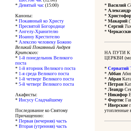
*
Девятый час
(15:00)
*
Василий
С
*
Александр
Каноны:
*
Христофо
*
Покаянный ко Христу
*
Макарий
(
*
Пресвятой Богородице
*
Сергий
Ти
*
Ангелу-Хранителю
*
Черкасски
*
Иоанну Крестителю
*
Алексею человеку Божию
Великий Покаянный Андрея
Критского:
НА ПУТИ 
*
1-й понедельник Великого
ЦЕРКВИ (мол
поста
*
1-й вторник Великого поста
*
Серватий
Т
*
1-я среда Великого поста
*
Аббан
Абин
*
1-й четверг Великого поста
*
Абран
Ката
*
5-й четверг Великого поста
*
Петран
Кат
*
Леандр
Сев
Акафисты:
*
Никифор
Е
*
Иисусу Сладчайшему
*
Фортис
Гав
*
Иверские
п
Последование ко Святому
утопленные в
Причащению:
*
Первая (вечерняя) часть
*
Вторая (утренняя) часть