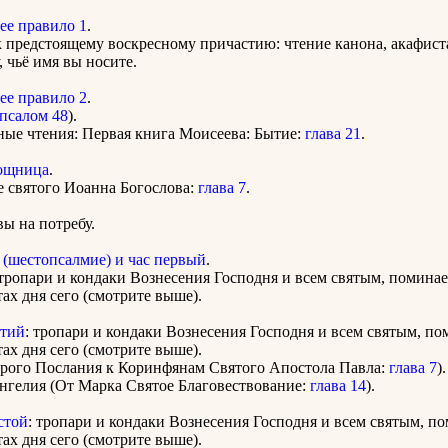
ее правило 1
.
 предстоящему воскресному причастию: чтение канона, акафист
, чьё имя вы носите.
ее правило 2
.
псалом 48
).
ные чтения: Первая книга Моисеева: Бытие:
глава 21
.
ощница
.
е святого Иоанна Богослова:
глава 7
.
ы на потребу.
 (шестопсалмие) и час первый
.
тропари и кондаки Вознесения Господня и всем святым, помина
ах дня сего (смотрите выше).
етий
: тропари и кондаки Вознесения Господня и всем святым, п
ах дня сего (смотрите выше).
орого Послания к Коринфянам Святого Апостола Павла:
глава 7
).
нгелия (От Марка Святое Благовествование:
глава 14
).
стой
: тропари и кондаки Вознесения Господня и всем святым, п
ах дня сего (смотрите выше).