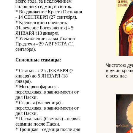
всего года, за исключением
сплошных седмиц и святок.
* Воздвижение Креста Господня
- 14 СЕНТЯБРЯ (27 сентября).
* Крещенский сочельник
(Навечерие Богоявления) - 5
ЯНВАРЯ (18 января).
* Усекновение главы Иоанна
Предтечи - 29 АВГУСТА (11
сентября).
Сплошные седмицы
:
Чистотою ду
* Святки - с 25 ДЕКАБРЯ (7
вручив крепк
января) до 5 ЯНВАРЯ (18
о всех нас.
января).
* Мытаря и фарисея -
переходящая, в зависимости от
дня Пасхи.
* Сырная (масленица) -
переходящая, в зависимости от
дня Пасхи.
* Пасхальная (Светлая) - первая
седмица после Пасхи.
* Троицкая - седмица после дня