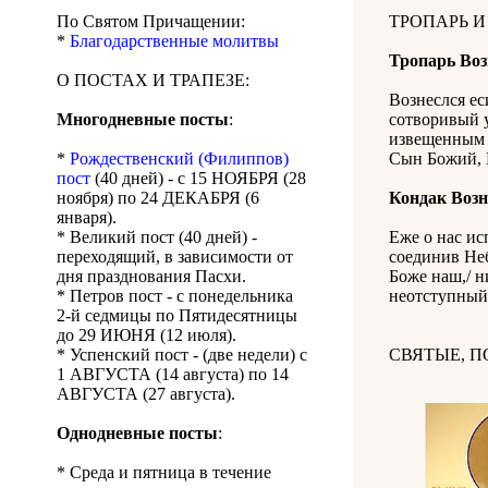
По Святом Причащении:
ТРОПАРЬ И
*
Благодарственные молитвы
Тропарь Воз
О ПОСТАХ И ТРАПЕЗЕ:
Вознеслся ес
Многодневные посты
:
сотворивый у
извещенным 
*
Рождественский (Филиппов)
Сын Божий, 
пост
(40 дней) - с 15 НОЯБРЯ (28
ноября) по 24 ДЕКАБРЯ (6
Кондак Возн
января).
* Великий пост (40 дней) -
Еже о нас ис
переходящий, в зависимости от
соединив Неб
дня празднования Пасхи.
Боже наш,/ н
* Петров пост - с понедельника
неотступный,
2-й седмицы по Пятидесятницы
до 29 ИЮНЯ (12 июля).
* Успенский пост - (две недели) с
СВЯТЫЕ, 
1 АВГУСТА (14 августа) по 14
АВГУСТА (27 августа).
Однодневные посты
:
* Среда и пятница в течение