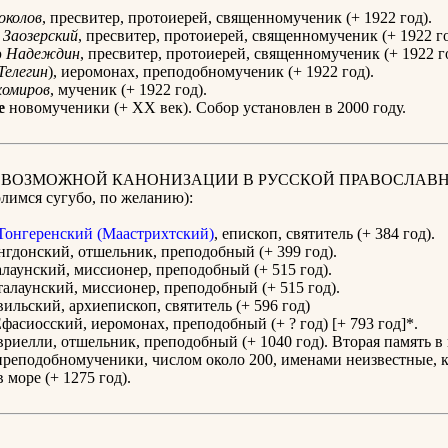
околов
, пресвитер, протоиерей, священномученик (+ 1922 год).
Заозерский
, пресвитер, протоиерей, священномученик (+ 1922 го
р
Надеждин
, пресвитер, протоиерей, священномученик (+ 1922 г
Телегин
), иеромонах, преподобномученик (+ 1922 год).
хомиров
, мученик (+ 1922 год).
е
новомученики (+ ХХ век). Собор установлен в 2000 году.
К ВОЗМОЖНОЙ КАНОНИЗАЦИИ В РУССКОЙ ПРАВОСЛАВ
имся сугубо, по желанию):
онгеренский (Маастрихтский)
, епископ, святитель (+ 384 год).
гдонский, отшельник, преподобный (+ 399 год).
лаунский, миссионер, преподобный (+ 515 год).
алаунский, миссионер, преподобный (+ 515 год).
ильский, архиепископ, святитель (+ 596 год)
фасиосский, иеромонах, преподобный (+ ? год) [+ 793 год]*.
риелли, отшельник, преподобный (+ 1040 год). Вторая память в 
реподобномученики, числом около 200, именами неизвестные, 
 море (+ 1275 год).