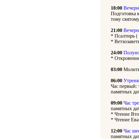
18:00
Вечерн
Подготовка к
тому святому
21:00
Вечерн
* Псалтирь (
* Ветхозавет
24:00
Полун
* Откровени
03:00
Молитв
06:00
Утреня
Час первый: 
памятных дат
09:00
Час тр
памятных дат
* Чтение Вт
* Чтение Ева
12:00
Час ше
памятных дат