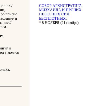
твоих,/
CОБОР АРХИСТРАТИГА
ии,
МИЗХАИЛА И ПРОЧИХ
 бо присно
НЕБЕСНЫХ СИЛ
тешение/ и
БЕСПЛОТНЫХ
:
ание,//
* 8 НОЯБРЯ (21 ноября).
шим.
у,
виги/ и
Богу моляся
онаха,