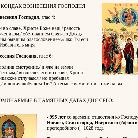
 КОНДАК ВОЗНЕСЕНИЯ ГОСПОДНЯ:
несения Господня
, глас 4:
и во славе, Христе Боже наш,/ радость
чеником,/ обетованием Святаго Духа,/
им бывшим благословением,// яко Ты еси
Избавитель мира.
есения Господня
, глас 6:
полнив смотрение,/ и яже на земли
есным,/ вознеслся еси во славе, Христе
икакоже отлучаяся,/ но пребывая
/ и вопия любящим Тя:// Аз есмь с вами, и никтоже на вы.
ПОМИНАЕМЫЕ В ПАМЯТНЫХ ДАТАХ ДНЯ СЕГО:
-
995 лет
со времени отшествия ко Господ
Нового, Святогорца, Иверского (Афонск
преподобного (+ 1028 год).