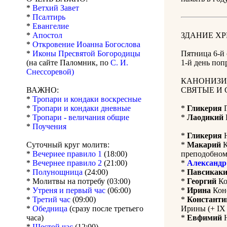
*
Ветхий Завет
*
Псалтирь
*
Евангелие
*
Апостол
ЗДАНИЕ Х
*
Откровение Иоанна Богослова
*
Иконы Пресвятой Богородицы
Пятница 6-й
(на сайте Паломник, по
С. И.
1-й день поп
Снессоревой)
КАНОНИЗИ
ВАЖНО:
СВЯТЫЕ И 
*
Тропари и кондаки воскресные
*
Тропари и кондаки дневные
*
Гликерия
Г
*
Тропари - величания общие
*
Лаодикий
*
Поучения
*
Гликерия
Н
Суточный круг молитв:
*
Макарий
К
*
Вечериее правило 1
(18:00)
преподобному
*
Вечернее правило 2
(21:00)
*
Александр
*
Полунощница
(24:00)
*
Павсикак
* Молитвы на потребу (03:00)
*
Георгий
Ко
*
Утреня и первый час
(06:00)
*
Ирина
Конс
*
Третий час
(09:00)
*
Константи
*
Обедница
(сразу после третьего
Ирины (+ IX в
часа)
*
Евфимий
Н
*
Шестой час
(12:00)