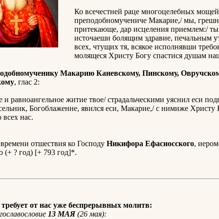
Ко всечестней раце многоцелебных мощей 
преподобномучениче Макарие,/ мы, грешн
притекающе, дар исцеления приемлем:/ ты
источаеши болящим здравие, печальным у
всех, чтущих тя, всякое исполнявши требов
молящеся Христу Богу спастися душам на
одобномученику Макарию Каневскому, Пинскому, Овручском
кому
, глас 2:
 и равноангельное житие твое/ страдальческими уяснил еси под
ельник, Богоблаженне, явился еси, Макарие,/ с нимиже Христу 
о всех нас.
 времени отшествия ко Господу
Никифора Ефасиосского
, иером
(+ ? год) [+ 793 год]*.
требует от нас уже беспрерывных молитв:
гославословие
13 МАЯ
(26 мая):