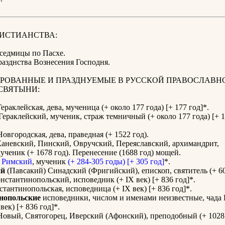
РИСТИАНСТВА:
 седмицы по Пасхе.
разднства Вознесения Господня.
РОВАННЫЕ И ПРАЗДНУЕМЫЕ В РУССКОЙ ПРАВОСЛАВН
СВЯТЫНИ:
ераклейская, дева, мученица (+ около 177 года) [+ 177 год]*.
Гераклейский, мученик, страж темничный (+ около 177 года) [+ 1
овгородская, дева, праведная (+ 1522 год).
аневский, Пинский, Овручский, Переяславский, архимандрит,
ченик (+ 1678 год). Перенесение (1688 год) мощей.
Римский
, мученик
(+ 284-305 годы) [+ 305 год]
*.
ий
(Павсакий) Синадский (Фригийский), епископ, святитель (+ 60
нстантинопольский, исповедник (+ IX век) [+ 836 год]*.
тантинопольская, исповедница (+ IX век) [+ 836 год]*.
нопольские
исповедники, числом и именами неизвестные, чада 
ек) [+ 836 год]*.
овый, Святогорец, Иверский (Афонский), преподобный (+ 1028 