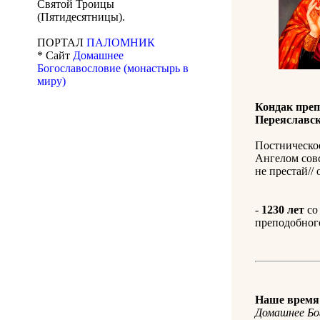
Святой Троицы
(Пятидесятницы).
ПОРТАЛ
ПАЛОМНИК
* Сайт
Домашнее
Богославословие (монастырь в
миру)
Кондак преп
Переяславс
Постническое
Ангелом совс
не престай// 
-
1230 лет
со
преподобного 
Наше время 
Домашнее Бо