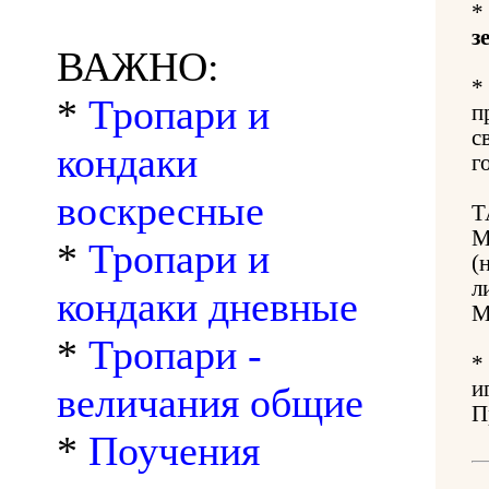
*
з
ВАЖНО:
*
*
Тропари и
п
с
кондаки
г
воскресные
Т
М
*
Тропари и
(
л
кондаки дневные
М
*
Тропари -
*
и
величания общие
П
*
Поучения