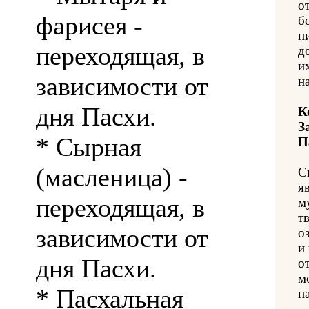
о
фарисея -
б
н
переходящая, в
д
и
зависимости от
н
дня Пасхи.
К
З
* Сырная
П
(масленица) -
С
я
переходящая, в
м
т
зависимости от
о
и
дня Пасхи.
о
м
* Пасхальная
на