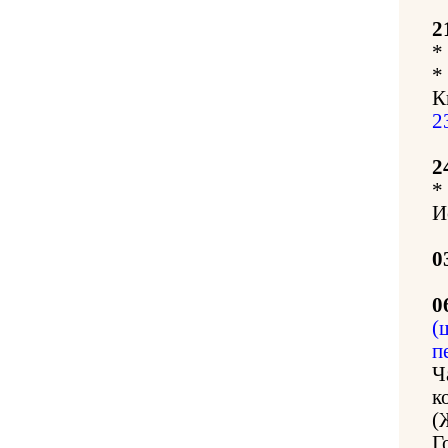
2
*
*
К
2
2
*
И
0
0
(
п
Ч
к
(
Г