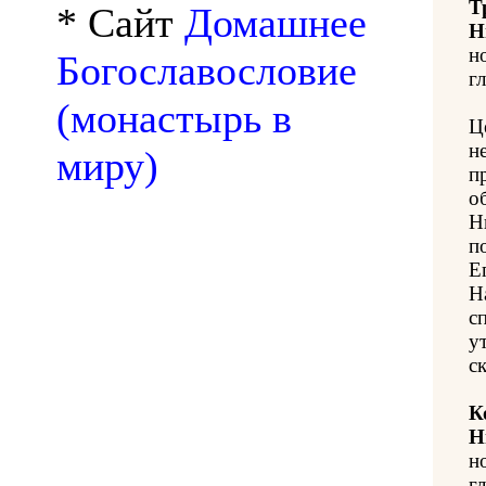
Т
* Сайт
Домашнее
Н
н
Богославословие
гл
(монастырь в
Ц
н
миру)
п
о
Н
п
Е
Н
с
у
с
К
Н
н
гл