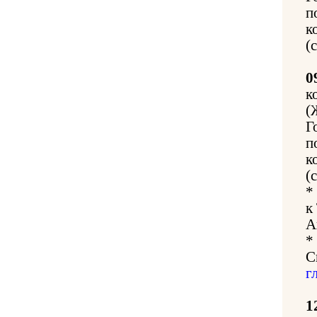
п
к
(
0
к
(
Г
п
к
(
*
к
А
*
С
г
1