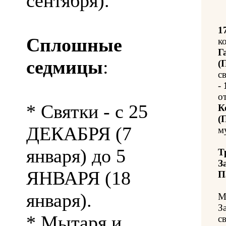
сентября).
1
Сплошные
к
Г
седмицы
:
(
с
-
о
* Святки - с 25
К
(
ДЕКАБРЯ (7
м
января) до 5
Т
З
ЯНВАРЯ (18
П
января).
М
З
* Мытаря и
с