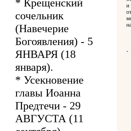
* Крещенский
и
о
сочельник
м
на
(Навечерие
Богоявления) - 5
-
ЯНВАРЯ (18
января).
* Усекновение
главы Иоанна
Предтечи - 29
АВГУСТА (11