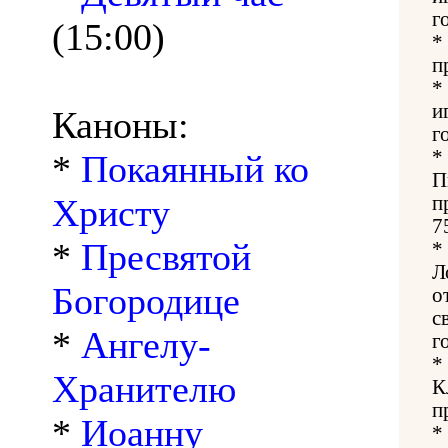
г
(15:00)
*
п
*
и
Каноны:
г
*
*
Покаянный ко
П
Христу
п
7
*
Пресвятой
*
Л
Богородице
о
с
*
Ангелу-
г
*
Хранителю
К
п
*
Иоанну
*