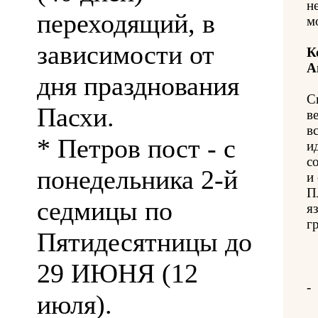
н
переходящий, в
м
зависимости от
К
А
дня празднования
С
Пасхи.
в
в
* Петров пост - с
и
с
понедельника 2-й
и
П
седмицы по
я
гр
Пятидесятницы до
29 ИЮНЯ (12
-
июля).