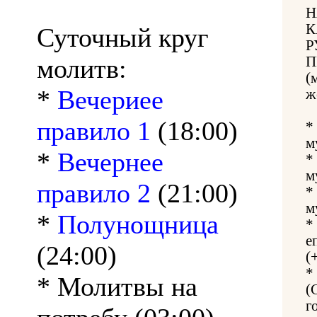
Н
К
Суточный круг
Р
молитв:
П
(
*
Вечериее
ж
правило 1
(18:00)
*
м
*
Вечернее
*
м
правило 2
(21:00)
*
м
*
Полунощница
*
е
(24:00)
(
*
* Молитвы на
(
г