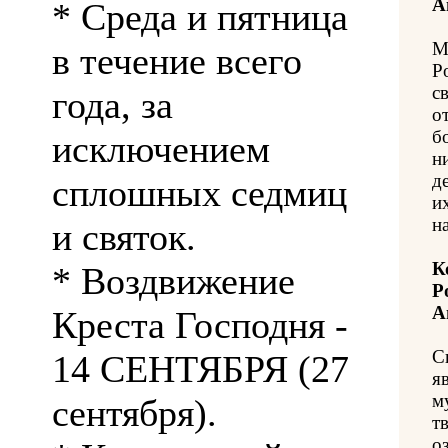
А
* Среда и пятница
М
в течение всего
Р
с
года, за
о
б
исключением
н
д
сплошных седмиц
и
н
и святок.
К
* Воздвижение
Р
А
Креста Господня -
С
14 СЕНТЯБРЯ (27
я
м
сентября).
т
о