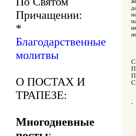
По Святом
ж
д
Причащении:
н
н
*
и
н
Благодарственные
молитвы
С
П
П
О ПОСТАХ И
С
ТРАПЕЗЕ:
-
Многодневные
посты
: