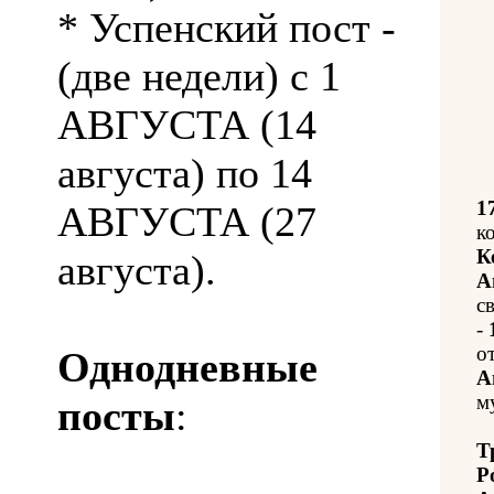
* Успенский пост -
(две недели) с 1
АВГУСТА (14
августа) по 14
1
АВГУСТА (27
к
К
августа).
А
с
-
о
Однодневные
А
м
посты
:
Т
Р