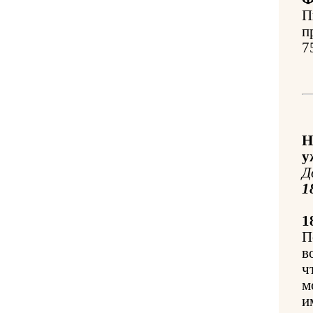
П
п
7
Н
у
Д
1
1
П
в
ч
м
и