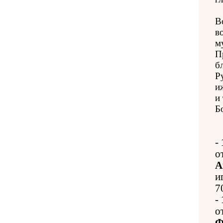
В
в
м
П
б
Р
и
и
Б
-
о
А
и
7
-
о
Ф