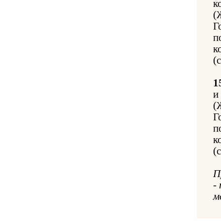
к
(
Г
п
к
(
1
и
(
Г
п
к
(
П
-
м