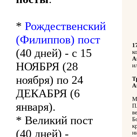
*
Рождественский
(Филиппов) пост
1
(40 дней) - с 15
к
А
НОЯБРЯ (28
и
ноября) по 24
Т
А
ДЕКАБРЯ (6
М
января).
П
в
* Великий пост
Б
к
(40 дней) -
н