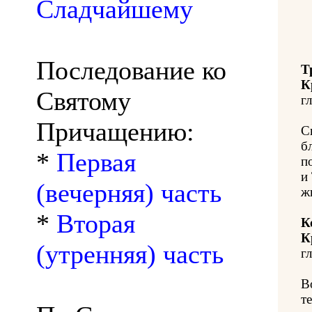
Сладчайшему
Последование ко
Т
К
Святому
гл
Причащению:
С
б
*
Первая
п
и
(вечерняя) часть
ж
*
Вторая
К
К
(утренняя) часть
гл
В
т