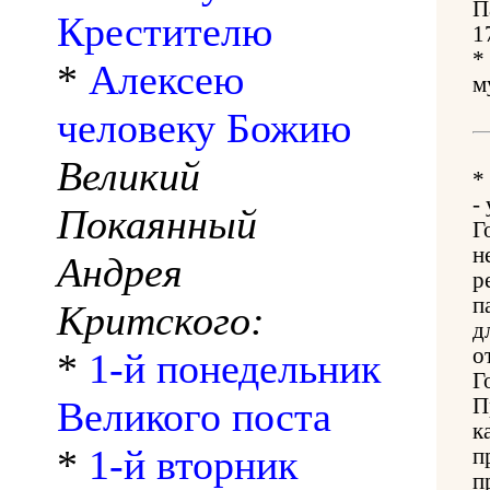
П
Крестителю
1
*
*
Алексею
м
человеку Божию
Великий
*
-
Покаянный
Г
н
Андрея
р
п
Критского:
д
о
*
1-й понедельник
Г
Великого поста
П
к
*
1-й вторник
п
п