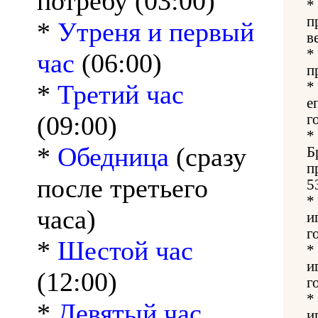
потребу (03:00)
*
п
*
Утреня и первый
в
*
час
(06:00)
п
*
*
Третий час
е
(09:00)
г
*
*
Обедница
(сразу
Б
п
после третьего
5
*
часа)
и
г
*
Шестой час
*
и
(12:00)
г
*
*
Девятый час
и