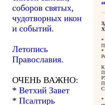
а
соборов святых,
чудотворных икон
З
и событий.
Х
*
П
Летопись
*
Р
Православия.
К
П
ОЧЕНЬ ВАЖНО:
Р
П
*
Ветхий Завет
С
*
Псалтирь
*
м