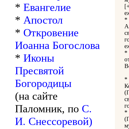
*
Евангелие
[
е
*
Апостол
*
А
*
Откровение
с
г
Иоанна Богослова
е
*
*
Иконы
о
В
Пресвятой
*
Богородицы
К
(
(на сайте
с
Паломник, по
С.
г
*
И. Снессоревой)
(
м