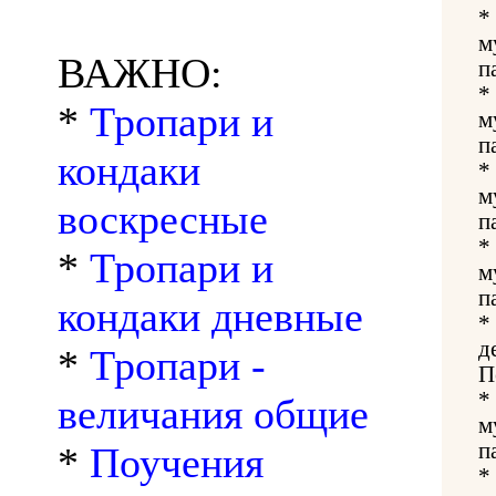
*
м
ВАЖНО:
п
*
*
Тропари и
м
п
кондаки
*
м
воскресные
п
*
*
Тропари и
м
п
кондаки дневные
*
д
*
Тропари -
П
*
величания общие
м
п
*
Поучения
*