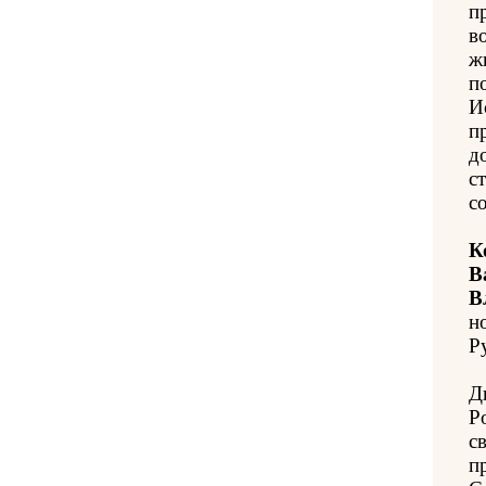
п
в
ж
п
И
п
д
с
с
К
В
В
н
Ру
Д
Р
с
п