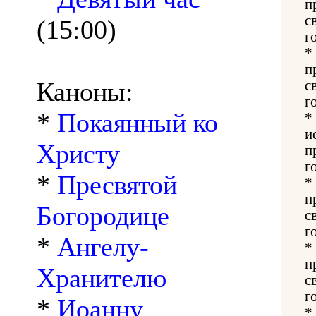
п
с
(15:00)
г
*
п
Каноны:
с
г
*
Покаянный ко
*
и
Христу
п
г
*
Пресвятой
*
п
Богородице
с
г
*
Ангелу-
*
п
Хранителю
с
г
*
Иоанну
*