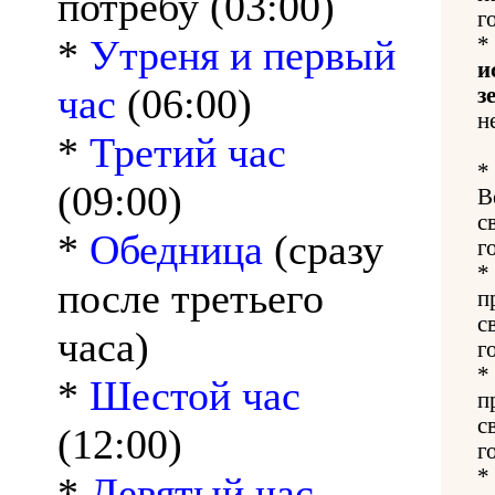
потребу (03:00)
г
*
Утреня и первый
*
и
час
(06:00)
з
н
*
Третий час
*
(09:00)
В
с
*
Обедница
(сразу
г
*
после третьего
п
с
часа)
г
*
*
Шестой час
п
с
(12:00)
г
*
*
Девятый час