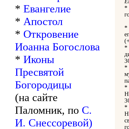
Е
*
Евангелие
*
г
*
Апостол
*
*
Откровение
е
(
Иоанна Богослова
*
д
*
Иконы
3
*
Пресвятой
м
п
Богородицы
*
Н
(на сайте
3
Паломник, по
С.
*
Н
И. Снессоревой)
с
г