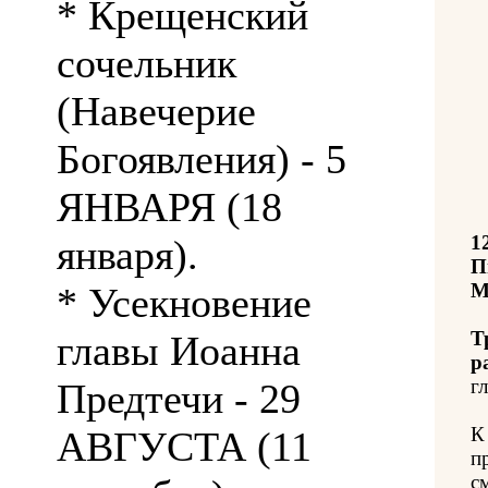
* Крещенский
сочельник
(Навечерие
Богоявления) - 5
ЯНВАРЯ (18
1
января).
П
М
* Усекновение
Т
главы Иоанна
р
гл
Предтечи - 29
К
АВГУСТА (11
п
с