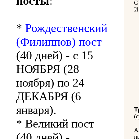
посты
:
С
И
*
Рождественский
(Филиппов) пост
(40 дней) - с 15
НОЯБРЯ (28
ноября) по 24
ДЕКАБРЯ (6
января).
Т
(с
* Великий пост
А
(40 дней) -
п