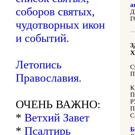
а
соборов святых,
Д
Г
чудотворных икон
и событий.
З
Х
Летопись
С
П
Православия.
К
П
ОЧЕНЬ ВАЖНО:
Р
П
*
Ветхий Завет
С
*
Псалтирь
Б