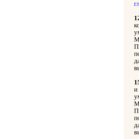
г
1
к
у
М
П
п
д
в
1
и
у
М
П
п
д
в