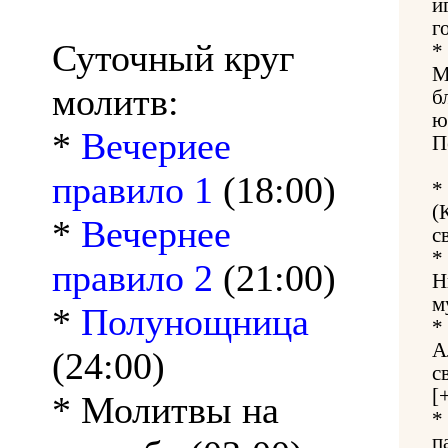
и
г
Суточный круг
*
М
молитв:
б
ю
*
Вечериее
П
правило 1
(18:00)
*
(
*
Вечернее
с
*
правило 2
(21:00)
Н
м
*
Полунощница
*
А
(24:00)
с
[
* Молитвы на
*
п