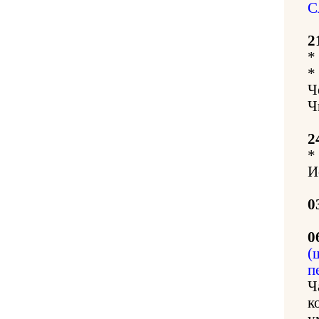
С
2
*
*
Ч
Ч
2
*
И
0
0
(
п
Ч
к