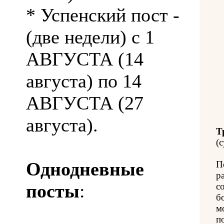
* Успенский пост -
(две недели) с 1
АВГУСТА (14
августа) по 14
АВГУСТА (27
августа).
Т
(с
Однодневные
П
р
посты
:
с
б
м
п