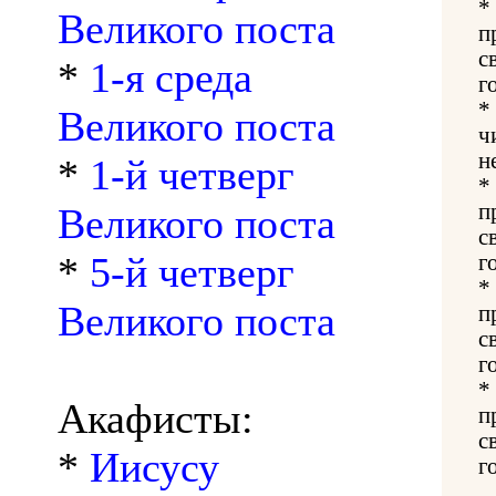
*
Великого поста
п
с
*
1-я среда
г
*
Великого поста
ч
н
*
1-й четверг
*
п
Великого поста
с
*
5-й четверг
г
*
Великого поста
п
с
г
*
Акафисты:
п
с
*
Иисусу
г