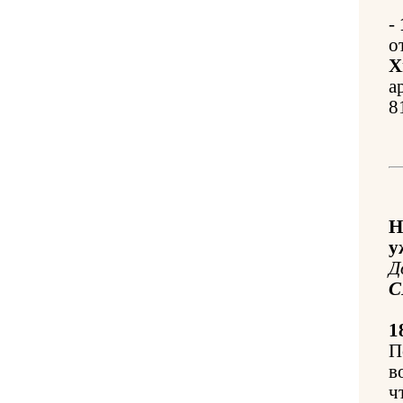
-
о
Х
а
8
Н
у
Д
С
1
П
в
ч