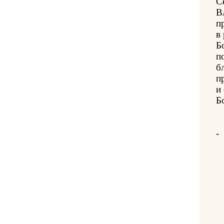
С
В
п
в
Б
п
б
п
и
Б
-