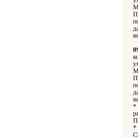
у
М
П
п
д
в
0
к
у
М
П
п
д
в
*
р
П
*
С