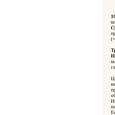
1
к
С
п
(
Т
Н
н
гл
Ц
н
п
о
Н
п
Е