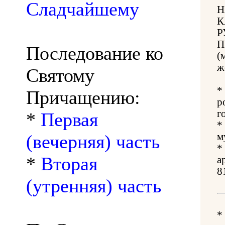
Сладчайшему
Н
К
Р
П
Последование ко
(
ж
Святому
*
Причащению:
р
г
*
Первая
*
(вечерняя) часть
м
*
*
Вторая
а
8
(утренняя) часть
*