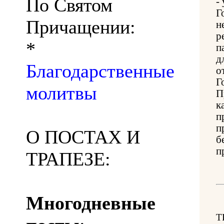
По Святом
-
Г
Причащении:
н
р
*
п
д
Благодарственные
о
Г
молитвы
П
к
п
п
О ПОСТАХ И
б
п
ТРАПЕЗЕ:
Многодневные
Т