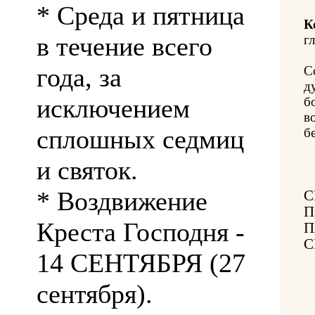
* Среда и пятница
К
в течение всего
гл
года, за
С
д
исключением
б
в
сплошных седмиц
б
и святок.
* Воздвижение
С
П
Креста Господня -
П
С
14 СЕНТЯБРЯ (27
сентября).