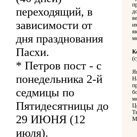
п
переходящий, в
д
в
зависимости от
и
як
дня празднования
м
Пасхи.
К
(с
* Петров пост - с
Я
понедельника 2-й
Н
п
седмицы по
б
м
Пятидесятницы до
Ц
Т
29 ИЮНЯ (12
М
июля).