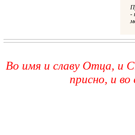
П
-
м
Во имя и славу Отца, и С
присно, и во