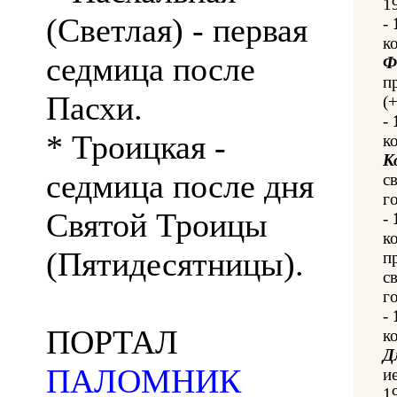
1
(Светлая) - первая
-
к
седмица после
Ф
п
Пасхи.
(
-
* Троицкая -
к
К
седмица после дня
с
го
Святой Троицы
-
к
(Пятидесятницы).
п
с
го
-
ПОРТАЛ
к
Д
ПАЛОМНИК
и
1