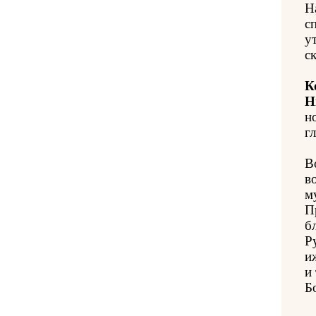
Н
с
у
с
К
Н
н
гл
В
в
м
П
б
Р
и
и
Б