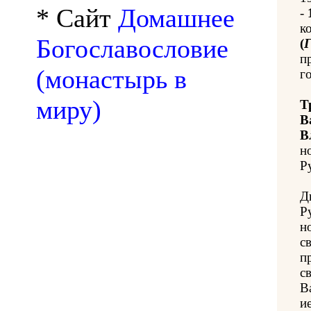
* Сайт
Домашнее
-
к
Богославословие
(
Г
п
(монастырь в
го
миру)
Т
В
В
н
Ру
Д
Р
н
с
п
с
В
и