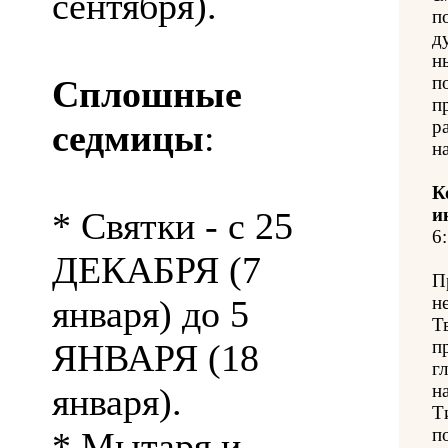
сентября).
п
д
н
п
Сплошные
п
р
седмицы
:
н
К
и
* Святки - с 25
6:
ДЕКАБРЯ (7
П
н
января) до 5
Т
п
ЯНВАРЯ (18
г
н
января).
Т
п
* Мытаря и