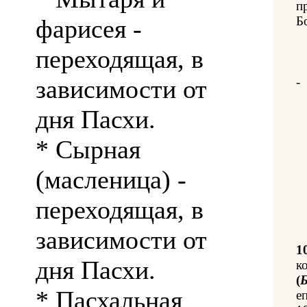
п
Б
фарисея -
переходящая, в
зависимости от
-
дня Пасхи.
* Сырная
(масленица) -
переходящая, в
зависимости от
1
дня Пасхи.
к
(
Б
* Пасхальная
е