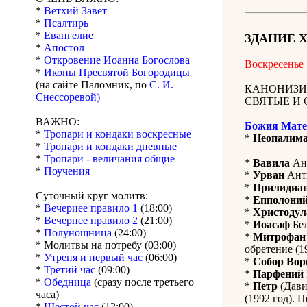
*
Ветхий Завет
*
Псалтирь
*
Евангелие
ЗДАНИЕ 
*
Апостол
*
Откровение Иоанна Богослова
Воскресенье
*
Иконы Пресвятой Богородицы
(на сайте Паломник, по
С. И.
КАНОНИЗИ
Снессоревой)
СВЯТЫЕ И 
ВАЖНО:
Божия Мате
*
Тропари и кондаки воскресные
*
Неопалима
*
Тропари и кондаки дневные
*
Тропари - величания общие
*
Вавила
Ант
*
Поучения
*
Урван
Анти
*
Прилидиа
Суточный круг молитв:
*
Епполони
*
Вечериее правило 1
(18:00)
*
Христодул
*
Вечернее правило 2
(21:00)
*
Иоасаф
Бел
*
Полунощница
(24:00)
*
Митрофан
* Молитвы на потребу (03:00)
обретение (1
*
Утреня и первый час
(06:00)
*
Собор Вор
*
Третий час
(09:00)
*
Парфений
*
Обедница
(сразу после третьего
*
Петр
(Дави
часа)
(1992 год). 
*
Шестой час
(12:00)