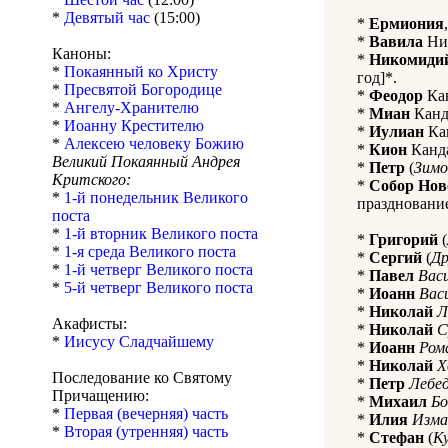
*
Девятый час
(15:00)
*
Ермиония
*
Вавила
Ник
Каноны:
*
Никомиди
*
Покаянный ко Христу
год]*.
*
Пресвятой Богородице
*
Феодор
Кан
*
Ангелу-Хранителю
*
Миан
Канда
*
Иоанну Крестителю
*
Иулиан
Кан
*
Алексею человеку Божию
*
Кион
Канда
Великий Покаянный Андрея
*
Петр
(
Зимо
Критского:
*
Собор Нов
*
1-й понедельник Великого
праздновани
поста
*
1-й вторник Великого поста
*
Григорий
(
*
1-я среда Великого поста
*
Сергий
(
Д
*
1-й четверг Великого поста
*
Павел
Вас
*
5-й четверг Великого поста
*
Иоанн
Вас
*
Николай
Л
Акафисты:
*
Николай
С
*
Иисусу Сладчайшему
*
Иоанн
Ром
*
Николай
Х
Последование ко Святому
*
Петр
Лебе
Причащению:
*
Михаил
Бо
*
Первая (вечерняя) часть
*
Илия
Изма
*
Вторая (утренняя) часть
*
Стефан
(
Ку