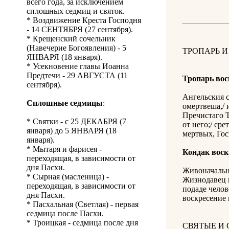
всего года, за исключением
сплошных седмиц и святок.
* Воздвижение Креста Господня
- 14 СЕНТЯБРЯ (27 сентября).
* Крещенский сочельник
(Навечерие Богоявления) - 5
ТРОПАРЬ И
ЯНВАРЯ (18 января).
* Усекновение главы Иоанна
Предтечи - 29 АВГУСТА (11
Тропарь во
сентября).
Ангельския с
Сплошные седмицы
:
омертвеша,/ 
Пречистаго Т
* Святки - с 25 ДЕКАБРЯ (7
от него;/ сре
января) до 5 ЯНВАРЯ (18
мертвых, Гос
января).
* Мытаря и фарисея -
Кондак вос
переходящая, в зависимости от
дня Пасхи.
Живоначальн
* Сырная (масленица) -
Жизнодавец в
переходящая, в зависимости от
подаде челове
дня Пасхи.
воскресение 
* Пасхальная (Светлая) - первая
седмица после Пасхи.
* Троицкая - седмица после дня
СВЯТЫЕ И