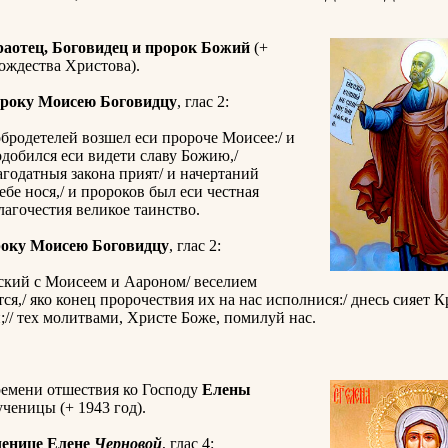
раотец, Боговидец и пророк Божий
(+
ождества Христова).
ороку Моисею Боговидцу
, глас 2:
бродетелей возшел еси пророче Моисее:/ и
одобился еси видети славу Божию,/
годатныя закона прият/ и начертаний
ебе нося,/ и пророков был еси честная
благочестия великое таинство.
року Моисею Боговидцу
, глас 2:
ский с Моисеем и Аароном/ веселием
тся,/ яко конец пророчествия их на нас исполнися:/ днесь сияет К
и;// тех молитвами, Христе Боже, помилуй нас.
ремени отшествия ко Господу
Елены
ученицы (+ 1943 год).
ченице Елене
Черновой
, глас 4: