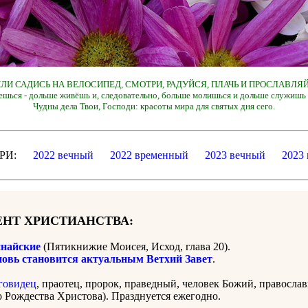
 ИЛИ САДИСЬ НА ВЕЛОСИПЕД, СМОТРИ, РАДУЙСЯ, ПЛАЧЬ И ПРОСЛАВЛЯЙ
ешься - дольше живёшь и, следовательно, больше молишься и дольше служишь 
Чудны дела Твои, Господи: красоты мира для святых дня сего.
ДАРИ:
2022 вечный
2022 временный
2023 вечный
2023
НТ ХРИСТИАНСТВА:
найские
(Пятикнижие Моисея, Исход, глава 20).
новь становится актуальным Ветхий Завет
.
говидец
, праотец, пророк, праведный, человек Божий, правосла
о Рождества Христова). Празднуется ежегодно.