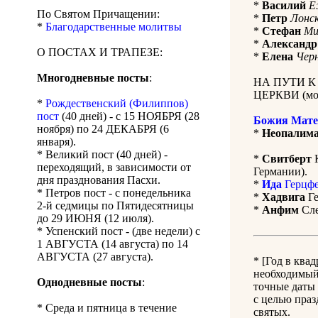
*
Василий
Е
По Святом Причащении:
*
Петр
Лонс
*
Благодарственные молитвы
*
Стефан
Ми
*
Александр
О ПОСТАХ И ТРАПЕЗЕ:
*
Елена
Чер
Многодневные посты
:
НА ПУТИ 
ЦЕРКВИ (мол
*
Рождественский (Филиппов)
пост
(40 дней) - с 15 НОЯБРЯ (28
Божия Мате
ноября) по 24 ДЕКАБРЯ (6
*
Неопалима
января).
* Великий пост (40 дней) -
*
Свитберт
К
переходящий, в зависимости от
Германии).
дня празднования Пасхи.
*
Ида
Герцфе
* Петров пост - с понедельника
*
Хадвига
Ге
2-й седмицы по Пятидесятницы
*
Анфим
Сле
до 29 ИЮНЯ (12 июля).
* Успенский пост - (две недели) с
1 АВГУСТА (14 августа) по 14
АВГУСТА (27 августа).
* [Год в ква
необходимый 
Однодневные посты
:
точные даты 
с целью праз
* Среда и пятница в течение
святых.