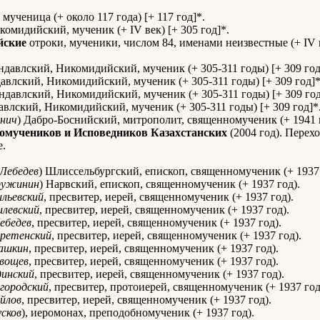
, мученица (+ около 117 года) [+ 117 год]*.
омидийский, мученик (+ IV век) [+ 305 год]*.
йские
отроки, мученики, числом 84, именами неизвестные (+ IV в
давлский, Никомидийский, мученик (+ 305-311 годы) [+ 309 год
влский, Никомидийский, мученик (+ 305-311 годы) [+ 309 год]*
давлский, Никомидийский, мученик (+ 305-311 годы) [+ 309 год
влский, Никомидийский, мученик (+ 305-311 годы) [+ 309 год]*
нич
) Дабро-Боснийский, митрополит, священномученик (+ 1941 
омучеников и Исповедников Казахстанских
(2004 год). Перех
е.
Лебедев
) Шлиссельбургский, епископ, священномученик (+ 1937 
ружинин
) Нарвский, епископ, священномученик (+ 1937 год).
ильевский
, пресвитер, иерей, священномученик (+ 1937 год).
илевский
, пресвитер, иерей, священномученик (+ 1937 год).
ебедев
, пресвитер, иерей, священномученик (+ 1937 год).
ретенский
, пресвитер, иерей, священномученик (+ 1937 год).
ашкин
, пресвитер, иерей, священномученик (+ 1937 год).
вощев
, пресвитер, иерей, священномученик (+ 1937 год).
динский
, пресвитер, иерей, священномученик (+ 1937 год).
городский
, пресвитер, протоиерей, священномученик (+ 1937 год
йлов
, пресвитер, иерей, священномученик (+ 1937 год).
сков
), иеромонах, преподобномученик (+ 1937 год).