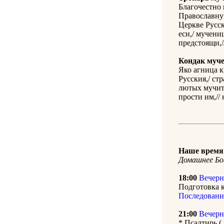
Благочестно 
Православную
Церкве Русск
еси,/ мучени
предстоящи,/
Кондак муч
Яко агница к
Русския,/ ст
лютых мучите
прости им,// 
Наше время 
Домашнее Бо
18:00
Вечерн
Подготовка к
Последовани
21:00
Вечерн
* Псалтирь (