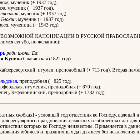
жов
, мученик (+ 1937 год).
ков
, мученик (+ 1937 год).
тюшкин
, мученик (+ 1937 год).
Блохин
, мученик (+ 1937 год).
нова
, мученица (+ 1943 год).
К ВОЗМОЖНОЙ КАНОНИЗАЦИИ В РУССКОЙ ПРАВОСЛАВ
имся сугубо, по желанию):
рь
ради иконы Ея
:
я Купина
Славянская (1822 год).
айзерсвертский, игумен, преподобный (+ 713 год). Вторая памят
льдская
, преподобная (+ 825 год).
рфордская, игумения, преподобная (+ 870 год).
пец, Кефалонийский, преподобный (+ 1782 год).
дратных скобках] - условный год отшествия ко Господу, важный и
для регулярного празднования памятных и юбилейных дат для т
отшествия которых ко Господу неизвестны. Применяется в данн
днования юбилеев и праздничных дат для всех без исключения 