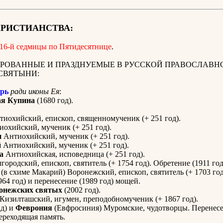
ХРИСТИАНСТВА:
 16-й седмицы по Пятидесятнице
.
РОВАННЫЕ И ПРАЗДНУЕМЫЕ В РУССКОЙ ПРАВОСЛАВН
СВЯТЫНИ:
рь
ради иконы Ея
:
я Купина
(1680 год).
иохийский, епископ, священномученик (+ 251 год).
охийский, мученик (+ 251 год).
н
Антиохийский, мученик (+ 251 год).
й
Антиохийский, мученик (+ 251 год).
а
Антиохийская, исповедница (+ 251 год).
городский, епископ, святитель (+ 1754 год). Обретение (1911 го
(в схиме Макарий) Воронежский, епископ, святитель (+ 1703 год
964 год) и перенесение (1989 год) мощей.
онежских святых
(2002 год).
Кизилташский, игумен, преподобномученик (+ 1867 год).
д) и
Феврония
(Евфросиния) Муромские, чудотворцы. Перенес
Переходящая память.