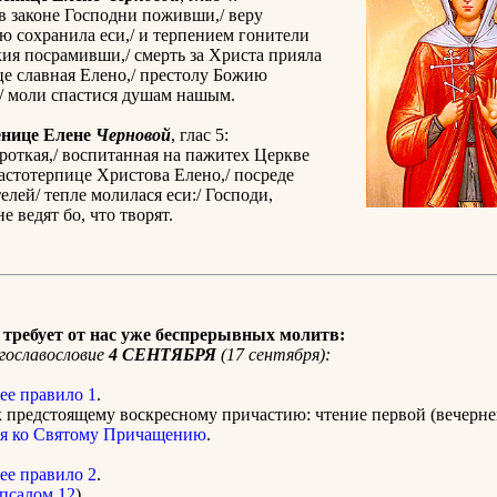
в законе Господни поживши,/ веру
 сохранила еси,/ и терпением гонители
ия посрамивши,/ смерть за Христа прияла
це славная Елено,/ престолу Божию
/ моли спастися душам нашым.
енице Елене
Черновой
, глас 5:
роткая,/ воспитанная на пажитех Церкве
растотерпице Христова Елено,/ посреде
лей/ тепле молилася еси:/ Господи,
не ведят бо, что творят.
требует от нас уже беспрерывных молитв:
гославословие
4 СЕНТЯБРЯ
(17 сентября):
ее правило 1
.
 предстоящему воскресному причастию: чтение первой (вечерне
я ко Святому Причащению
.
ее правило 2
.
псалом 12
).