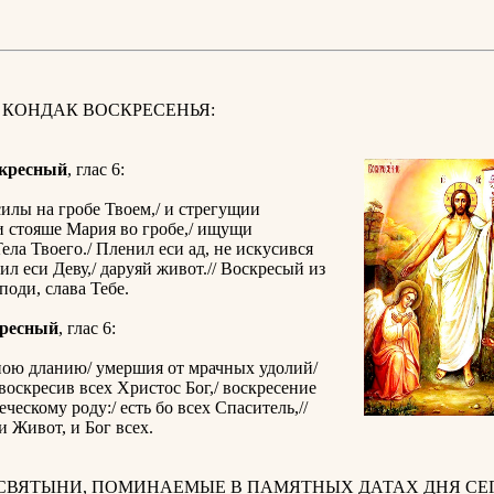
 КОНДАК ВОСКРЕСЕНЬЯ:
скресный
, глас 6:
илы на гробе Твоем,/ и стрегущии
и стояше Мария во гробе,/ ищущи
ела Твоего./ Пленил еси ад, не искусився
тил еси Деву,/ даруяй живот.// Воскресый из
поди, слава Тебе.
кресный
, глас 6:
ою дланию/ умершия от мрачных удолий/
оскресив всех Христос Бог,/ воскресение
ческому роду:/ есть бо всех Спаситель,//
и Живот, и Бог всех.
 СВЯТЫНИ, ПОМИНАЕМЫЕ В ПАМЯТНЫХ ДАТАХ ДНЯ СЕГ