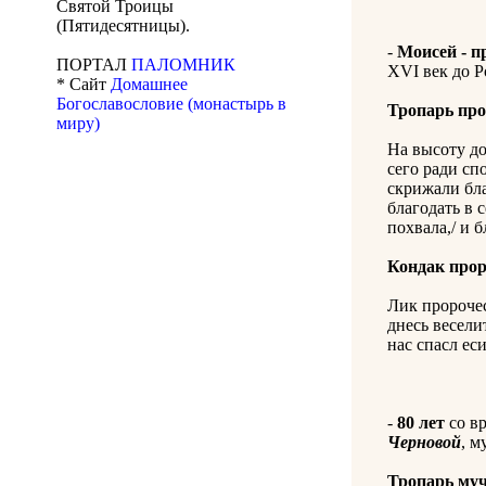
Святой Троицы
(Пятидесятницы).
-
Моисей - п
ПОРТАЛ
ПАЛОМНИК
XVI век до Р
* Сайт
Домашнее
Богославословие (монастырь в
Тропарь пр
миру)
На высоту до
сего ради сп
скрижали бла
благодать в с
похвала,/ и 
Кондак про
Лик пророче
днесь весели
нас спасл ес
-
80 лет
со в
Черновой
, м
Тропарь му