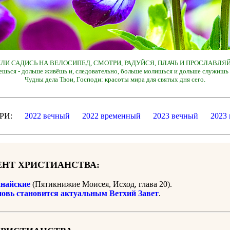
 ИЛИ САДИСЬ НА ВЕЛОСИПЕД, СМОТРИ, РАДУЙСЯ, ПЛАЧЬ И ПРОСЛАВЛЯЙ
ешься - дольше живёшь и, следовательно, больше молишься и дольше служишь 
Чудны дела Твои, Господи: красоты мира для святых дня сего.
ДАРИ:
2022 вечный
2022 временный
2023 вечный
2023
НТ ХРИСТИАНСТВА:
найские
(Пятикнижие Моисея, Исход, глава 20).
новь становится актуальным Ветхий Завет
.