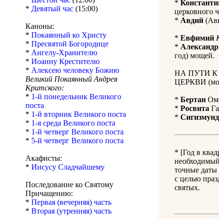
*
Константи
*
Девятый час
(15:00)
церковного ч
*
Авдий
(Ави
Каноны:
*
Покаянный ко Христу
*
Евфимий
*
Пресвятой Богородице
*
Александр
*
Ангелу-Хранителю
год) мощей.
*
Иоанну Крестителю
*
Алексею человеку Божию
НА ПУТИ 
Великий Покаянный Андрея
ЦЕРКВИ (мол
Критского:
*
1-й понедельник Великого
*
Бертан
Оме
поста
*
Росвита
Га
*
1-й вторник Великого поста
*
Сигизмунд
*
1-я среда Великого поста
*
1-й четверг Великого поста
*
5-й четверг Великого поста
* [Год в ква
Акафисты:
необходимый 
*
Иисусу Сладчайшему
точные даты 
с целью праз
Последование ко Святому
святых.
Причащению:
*
Первая (вечерняя) часть
*
Вторая (утренняя) часть