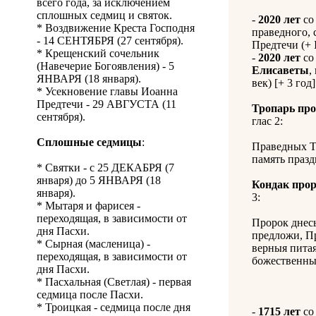
всего года, за исключением
сплошных седмиц и святок.
-
2020 лет
со
* Воздвижение Креста Господня
праведного, 
- 14 СЕНТЯБРЯ (27 сентября).
Предтечи (+ I
* Крещенский сочельник
-
2020 лет
со
(Навечерие Богоявления) - 5
Елисаветы
,
ЯНВАРЯ (18 января).
век) [+ 3 год]
* Усекновение главы Иоанна
Предтечи - 29 АВГУСТА (11
Тропарь про
сентября).
глас 2:
Сплошные седмицы
:
Праведных Т
память празд
* Святки - с 25 ДЕКАБРЯ (7
января) до 5 ЯНВАРЯ (18
Кондак прор
января).
3:
* Мытаря и фарисея -
переходящая, в зависимости от
Пророк днес
дня Пасхи.
предложи, Пр
* Сырная (масленица) -
верныя питая
переходящая, в зависимости от
божественны
дня Пасхи.
* Пасхальная (Светлая) - первая
седмица после Пасхи.
* Троицкая - седмица после дня
-
1715 лет
со