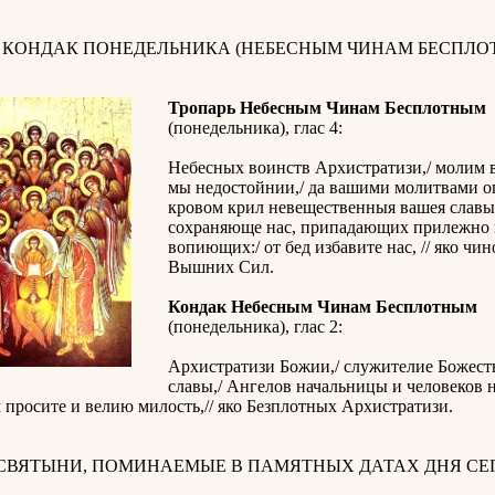
И КОНДАК ПОНЕДЕЛЬНИКА (НЕБЕСНЫМ ЧИНАМ БЕСПЛО
Тропарь Небесным Чинам Бесплотным
(понедельника), глас 4:
Небесных воинств Архистратизи,/ молим 
мы недостойнии,/ да вашими молитвами ог
кровом крил невещественныя вашея славы
сохраняюще нас, припадающих прилежно 
вопиющих:/ от бед избавите нас, // яко ч
Вышних Сил.
Кондак Небесным Чинам Бесплотным
(понедельника), глас 2:
Архистратизи Божии,/ служителие Божес
славы,/ Ангелов начальницы и человеков 
 просите и велию милость,// яко Безплотных Архистратизи.
 СВЯТЫНИ, ПОМИНАЕМЫЕ В ПАМЯТНЫХ ДАТАХ ДНЯ СЕГ