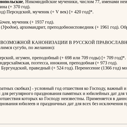
нопольские
, Никомидийские мученики, числом 77, именами неи
ина (+ 370 год).
д) Персидский, мученик (+ V век) [+ 420 год]*.
Кочев
, мученик (+ 1937 год).
(
Уродов
), архимандрит, преподобноисповедник (+ 1961 год). Об
К ВОЗМОЖНОЙ КАНОНИЗАЦИИ В РУССКОЙ ПРАВОСЛАВ
имся сугубо, по желанию):
рский, игумен, преподобный (+ 698 или 709 годы) [+ 709 год]*.
ндерсхаймская, поэтесса, инокиня, преподобная (+ 973 год).
Бургундский, праведный (+ 524 год). Перенесение (1366 год) м
дратных скобках] - условный год отшествия ко Господу, важный и
для регулярного празднования памятных и юбилейных дат для т
отшествия которых ко Господу неизвестны. Применяется в данн
днования юбилеев и праздничных дат для всех без исключения 