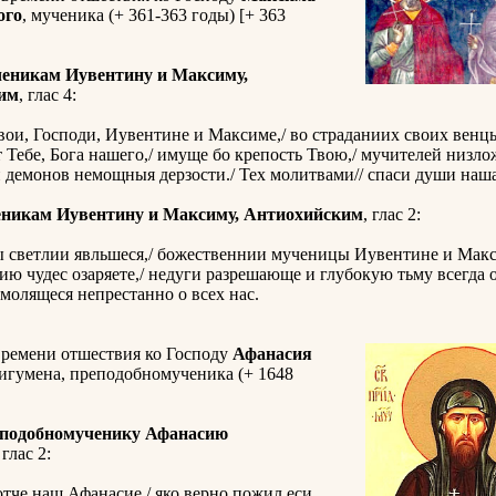
ого
, мученика (+ 361-363 годы) [+ 363
ченикам Иувентину и Максиму,
им
, глас 4:
ои, Господи, Иувентине и Максиме,/ во страданиих своих венц
 Тебе, Бога нашего,/ имуще бо крепость Твою,/ мучителей низло
демонов немощныя дерзости./ Тех молитвами// спаси души наша
еникам Иувентину и Максиму, Антиохийским
, глас 2:
 светлии явльшеся,/ божественнии мученицы Иувентине и Макси
ию чудес озаряете,/ недуги разрешающе и глубокую тьму всегда 
молящеся непрестанно о всех нас.
времени отшествия ко Господу
Афанасия
 игумена, преподобномученика (+ 1648
еподобномученику Афанасию
 глас 2:
отче наш Афанасие,/ яко верно пожил еси,