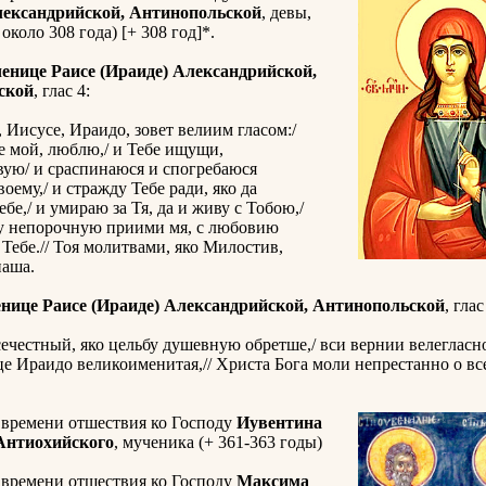
лександрийской, Антинопольской
, девы,
около 308 года) [+ 308 год]*.
енице Раисе (Ираиде) Александрийской,
ской
, глас 4:
 Иисусе, Ираидо, зовет велиим гласом:/
е мой, люблю,/ и Тебе ищущи,
вую/ и сраспинаюся и спогребаюся
ему,/ и стражду Тебе ради, яко да
бе,/ и умираю за Тя, да и живу с Тобою,/
ву непорочную приими мя, с любовию
ебе.// Тоя молитвами, яко Милостив,
наша.
нице Раисе (Ираиде) Александрийской, Антинопольской
, глас
ечестный, яко цельбу душевную обретше,/ вси вернии велегласно
е Ираидо великоименитая,// Христа Бога моли непрестанно о все
 времени отшествия ко Господу
Иувентина
Антиохийского
, мученика (+ 361-363 годы)
 времени отшествия ко Господу
Максима