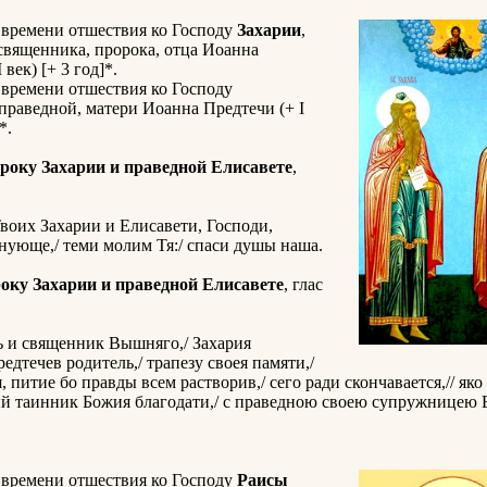
 времени отшествия ко Господу
Захарии
,
священника, пророка, отца Иоанна
 век) [+ 3 год]*.
 времени отшествия ко Господу
 праведной, матери Иоанна Предтечи (+ I
*.
року Захарии и праведной Елисавете
,
воих Захарии и Елисавети, Господи,
нующе,/ теми молим Тя:/ спаси душы наша.
оку Захарии и праведной Елисавете
, глас
ь и священник Вышняго,/ Захария
едтечев родитель,/ трапезу своея памяти,/
, питие бо правды всем растворив,/ сего ради скончавается,// яко
й таинник Божия благодати,/ с праведною своею супружницею 
 времени отшествия ко Господу
Раисы