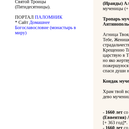
Святой Троицы
(Ираиды) А
(Пятидесятницы).
мученицы (+ 
ПОРТАЛ
ПАЛОМНИК
Тропарь муч
* Сайт
Домашнее
Антинополь
Богославословие (монастырь в
миру)
Агница Твоя,
Тебе, Жениш
страдальчест
Крещению Тво
царствую в Те
но яко жерт
пожершуюся Т
спаси души 
Кондак муче
Храм твой вс
дево мучениц
-
1660 лет
со
(Еввентия) 
[+ 363 год]*.
-
1660 лет
со