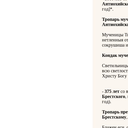
Антиохийск
год]*.
Тропарь му
Антиохийск
Мученицы Тв
нетленныя от
сокрушиша и 
Кондак муч
Светильницы
всю светлост
Христу Богу 
-
375 лет
со 
Брестского
,
год).
Тропарь пр
Брестскому
,
Блажен еси, 