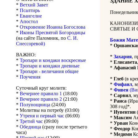
ЗДАНИЕ 
*
Ветхий Завет
*
Псалтирь
Понедельник
*
Евангелие
*
Апостол
КАНОНИЗИ
*
Откровение Иоанна Богослова
СВЯТЫЕ И 
*
Иконы Пресвятой Богородицы
(на сайте Паломник, по
С. И.
Божия Мате
Снессоревой)
*
Оршанска
ВАЖНО:
*
Захария
, 
*
Тропари и кондаки воскресные
*
Елисавета
*
Тропари и кондаки дневные
*
Афанасий
*
Тропари - величания общие
*
Поучения
*
Глеб
(в кре
*
Фифаил
, 
Суточный круг молитв:
*
Фивея
(Ви
*
Вечериее правило 1
(18:00)
*
Сарвил
, м
*
Вечернее правило 2
(21:00)
*
Раиса
(Ираи
*
Полунощница
(24:00)
308 год]*.
* Молитвы на потребу (03:00)
*
Иувентин
(
*
Утреня и первый час
(06:00)
*
Максим
Ан
*
Третий час
(09:00)
*
Урван
Конс
*
Обедница
(сразу после третьего
*
Феодор
Кон
часа)
*
Медимн
Ко
*
Шестой час
(12:00)