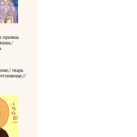
ы прияша
жиша,/
.
ме,/ тварь
отгоняюще,//