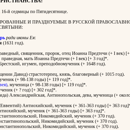
ХРИСТИАНСТВА:
 16-й седмицы по Пятидесятнице
.
РОВАННЫЕ И ПРАЗДНУЕМЫЕ В РУССКОЙ ПРАВОСЛАВН
СВЯТЫНИ:
рь
ради иконы Ея
:
я
(1631 год).
праведный, священник, пророк, отец Иоанна Предтечи (+ I век) [+ 
, праведная, мать Иоанна Предтечи (+ I век) [+ 3 год]*.
Брестский, игумен, преподобномученик (+ 1648 год).
щении Давид) страстотерпец, князь, благоверный (+ 1015 год).
мученик (+ 98-138 годы) [+ 119 год]*.
вея)
, мученица (+ 98-138 годы) [+ 119 год]*.
ученик (+ ? год) [+ 302 год]*.
да) Александрийская, Антинопольская, дева, мученица (+ около 
Еввентий) Антиохийский, мученик (+ 361-363 годы) [+ 363 год]
тиохийский, мученик (+ 361-363 годы) [+ 363 год]*.
тантинопольский, Никомидийский, мученик (+ 370 год).
стантинопольский, Никомидийский, мученик (+ 370 год).
нстантинопольский, Никомидийский, мученик (+ 370 год).