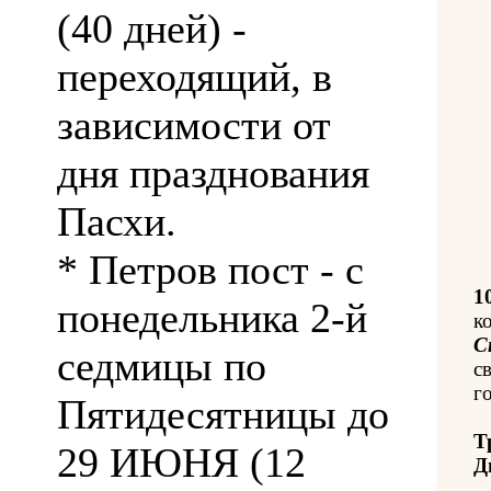
(40 дней) -
переходящий, в
зависимости от
дня празднования
Пасхи.
* Петров пост - с
1
понедельника 2-й
к
С
седмицы по
с
го
Пятидесятницы до
Т
29 ИЮНЯ (12
Д