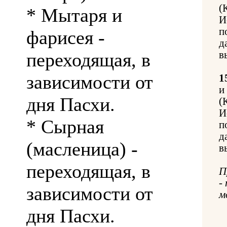
(
* Мытаря и
И
п
фарисея -
д
переходящая, в
в
зависимости от
1
и
дня Пасхи.
(
И
* Сырная
п
д
(масленица) -
в
переходящая, в
П
-
зависимости от
м
дня Пасхи.