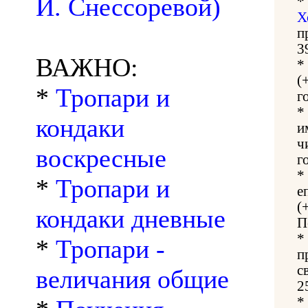
И. Снессоревой)
*
Х
п
3
ВАЖНО:
*
(
*
Тропари и
г
*
кондаки
и
ч
воскресные
г
*
*
Тропари и
е
(
кондаки дневные
П
*
*
Тропари -
п
с
величания общие
2
*