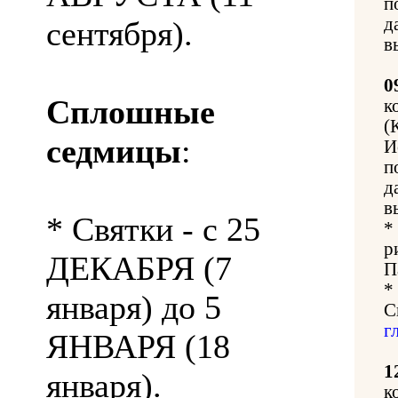
п
д
сентября).
в
0
Сплошные
к
(
седмицы
:
И
п
д
в
* Святки - с 25
*
р
ДЕКАБРЯ (7
П
*
января) до 5
С
г
ЯНВАРЯ (18
1
января).
к