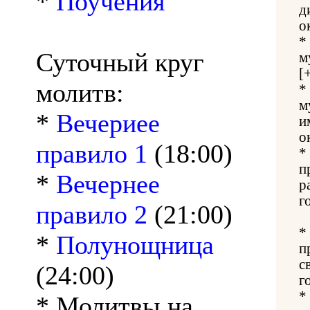
*
Поучения
д
о
*
Суточный круг
м
[
молитв:
*
м
*
Вечериее
и
о
правило 1
(18:00)
*
п
*
Вечернее
р
г
правило 2
(21:00)
*
*
Полунощница
п
с
(24:00)
г
*
* Молитвы на