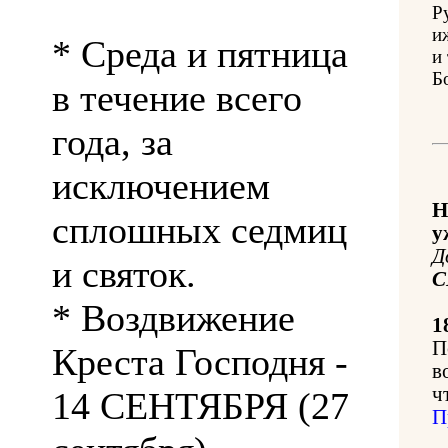
Р
и
* Среда и пятница
и
Б
в течение всего
года, за
исключением
Н
сплошных седмиц
у
Д
и святок.
С
* Воздвижение
1
П
Креста Господня -
в
ч
14 СЕНТЯБРЯ (27
П