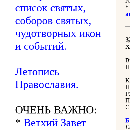
г
список святых,
*
а
соборов святых,
чудотворных икон
З
и событий.
Х
В
П
Летопись
К
Православия.
П
Р
П
ОЧЕНЬ ВАЖНО:
С
*
Ветхий Завет
Б
Е