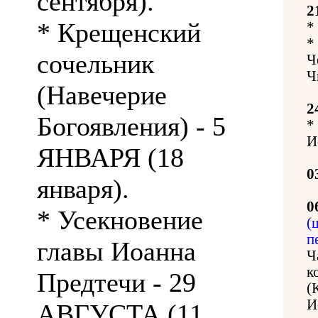
сентября).
2
* Крещенский
*
*
сочельник
Ч
Ч
(Навечерие
2
Богоявления) - 5
*
И
ЯНВАРЯ (18
0
января).
0
* Усекновение
(
п
главы Иоанна
Ч
к
Предтечи - 29
(
И
АВГУСТА (11