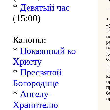
*
Девятый час
(15:00)
*
-
Г
н
Каноны:
р
п
*
Покаянный ко
д
Христу
о
Г
*
Пресвятой
П
к
Богородице
п
п
*
Ангелу-
б
п
Хранителю