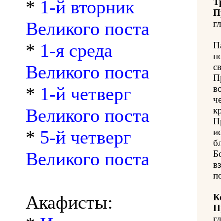
*
1-й вторник
Т
П
Великого поста
гл
*
1-я среда
П
п
Великого поста
с
П
*
1-й четверг
в
ч
Великого поста
к
П
*
5-й четверг
и
б
Великого поста
Б
в
п
Акафисты:
К
П
гл