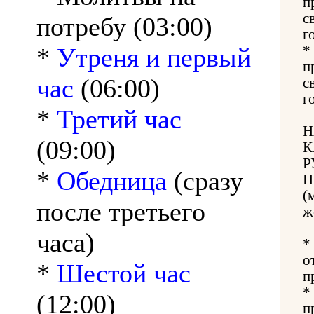
п
с
потребу (03:00)
г
*
Утреня и первый
*
п
час
(06:00)
с
г
*
Третий час
Н
(09:00)
К
Р
*
Обедница
(сразу
П
(
после третьего
ж
часа)
*
о
*
Шестой час
п
*
(12:00)
п