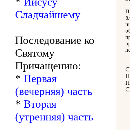
*
Иисусу
Сладчайшему
П
б
ш
о
Последование ко
п
п
Святому
п
Причащению:
С
*
Первая
П
П
(вечерняя) часть
С
*
Вторая
(утренняя) часть