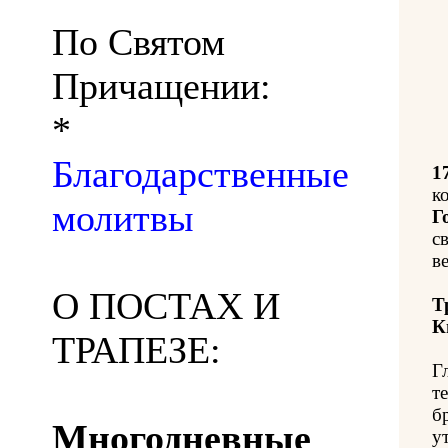
По Святом
Причащении:
*
Благодарственные
1
к
молитвы
Г
с
ве
О ПОСТАХ И
Т
К
ТРАПЕЗЕ:
Г
т
б
Многодневные
у