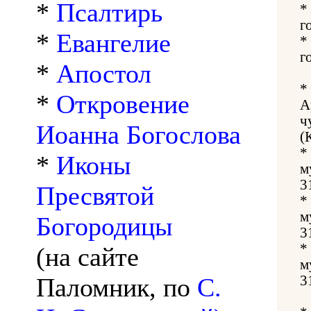
*
Псалтирь
*
г
*
Евангелие
*
г
*
Апостол
*
*
Откровение
А
ч
Иоанна Богослова
(
*
*
Иконы
м
3
Пресвятой
*
м
Богородицы
3
*
(на сайте
м
Паломник, по
С.
3