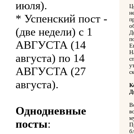
июля).
Ц
н
* Успенский пост -
п
о
(две недели) с 1
Д
п
АВГУСТА (14
Е
Н
августа) по 14
с
у
АВГУСТА (27
с
августа).
К
Д
В
Однодневные
в
м
посты
:
П
б