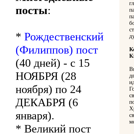
г
посты
:
п
п
б
с
*
Рождественский
д
(Филиппов) пост
К
К
(40 дней) - с 15
В
НОЯБРЯ (28
д
и
ноября) по 24
Г
с
ДЕКАБРЯ (6
п
Х
января).
с
м
* Великий пост