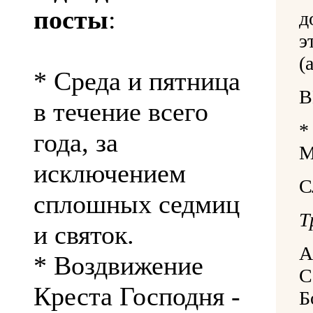
посты
:
д
э
(
* Среда и пятница
В
в течение всего
года, за
М
исключением
С
сплошных седмиц
Т
и святок.
А
* Воздвижение
С
Креста Господня -
Б