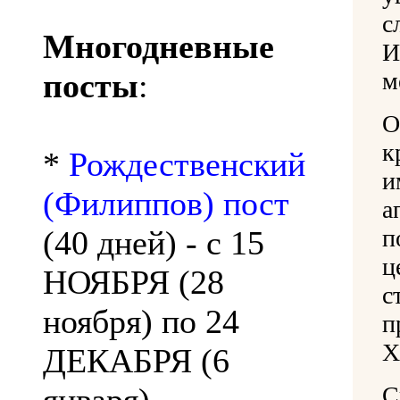
с
Многодневные
И
посты
:
м
О
к
*
Рождественский
и
(Филиппов) пост
а
(40 дней) - с 15
п
ц
НОЯБРЯ (28
с
ноября) по 24
п
Х
ДЕКАБРЯ (6
С