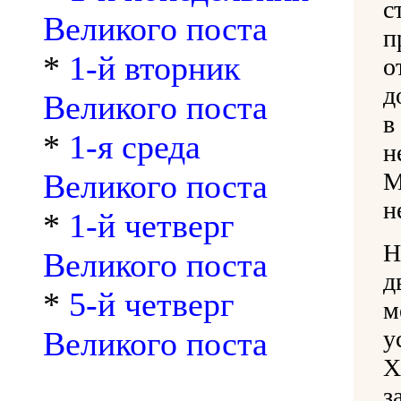
с
Великого поста
п
*
1-й вторник
о
д
Великого поста
в
*
1-я среда
н
Великого поста
М
н
*
1-й четверг
Н
Великого поста
д
*
5-й четверг
м
Великого поста
у
Х
з