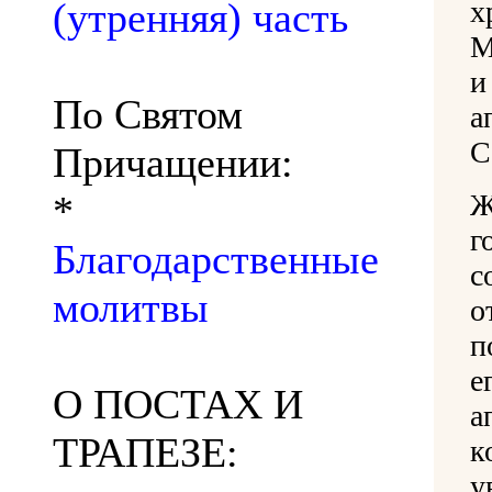
(утренняя) часть
х
М
и
По Святом
С
Причащении:
*
Ж
г
Благодарственные
с
молитвы
о
п
е
О ПОСТАХ И
а
ТРАПЕЗЕ:
к
у