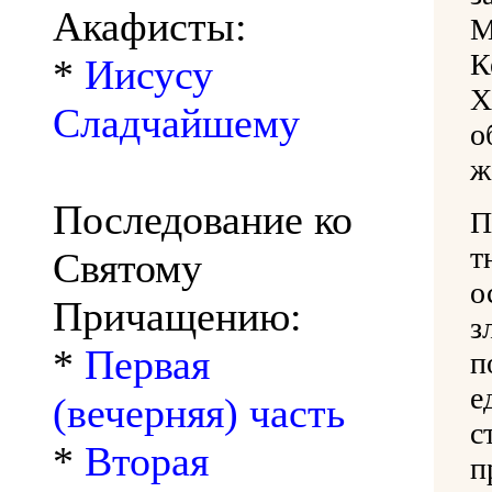
Акафисты:
М
К
*
Иисусу
Х
Сладчайшему
о
ж
Последование ко
П
т
Святому
о
Причащению:
з
*
Первая
п
е
(вечерняя) часть
с
*
Вторая
п