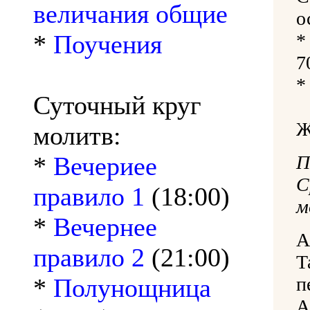
величания общие
о
*
Поучения
*
7
*
Суточный круг
Ж
молитв:
*
Вечериее
правило 1
(18:00)
м
*
Вечернее
А
правило 2
(21:00)
Т
*
Полунощница
п
А