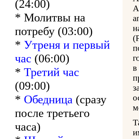
(24:00)
А
* Молитвы на
а
н
потребу (03:00)
(
*
Утреня и первый
п
час
(06:00)
г
в
*
Третий час
п
(09:00)
з
*
Обедница
(сразу
о
м
после третьего
Т
часа)
и