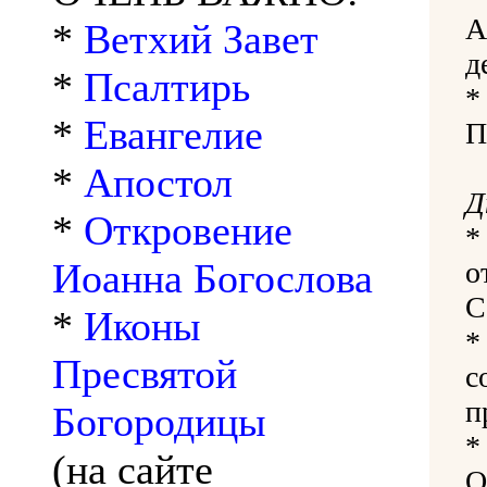
А
*
Ветхий Завет
д
*
Псалтирь
*
*
Евангелие
П
*
Апостол
Д
*
Откровение
Иоанна Богослова
о
С
*
Иконы
Пресвятой
с
п
Богородицы
(на сайте
О