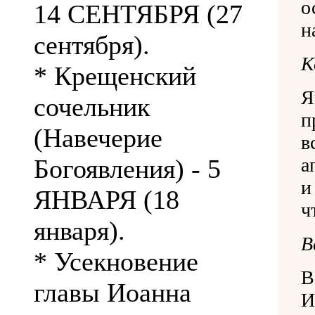
о
14 СЕНТЯБРЯ (27
н
сентября).
К
* Крещенский
сочельник
п
(Навечерие
в
Богоявления) - 5
а
и
ЯНВАРЯ (18
ч
января).
В
* Усекновение
В
главы Иоанна
И