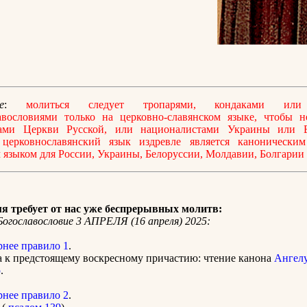
е
:
молиться следует тропарями, кондаками или
авословиями только на церковно-славянском языке, чтобы не
ами Церкви Русской, или националистами Украины или Б
 церковнославянский язык издревле является каноническим
языком для России, Украины, Белоруссии, Молдавии, Болгарии
я требует от нас уже беспрерывных молитв:
огославословие 3 АПРЕЛЯ (16 апреля) 2025:
рнее правило 1
.
 к предстоящему воскресному причастию: чтение канона
Ангелу
ю
.
рнее правило 2
.