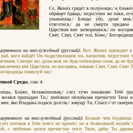
Се, Жени́х гряде́т в полу́нощи,/ и блаже́н
обря́щет бдя́ща,/ недосто́ин же па́ки, его
уныва́юща./ Блюди́ у́бо, душе́ моя́
отяготи́ся,/ да не сме́рти предана́
Ца́рствия вне затвори́шися,/ но воспрян
Свят, Свят, Свят еси́, Бо́же,/ Богоро́ди
церковного на внеслужебный (русский)
:
Вот, Жених приходит в
 раб, кого найдёт Он бодрствующим, но, напротив, недостоин т
печным. Смотри же, душа моя, не будь побеждена сном, да не бу
 заключена вне Царствия, но воспрянь, взывая: Свят, Свят, Свят 
Богородицы помилуй нас!
ликой Среды
, глас 4:
ни́цы, Бла́же, беззако́нновав,/ слез ту́чи ника́коже Тебе́ при
моля́ся припа́даю Ти,/ любо́вию облобыза́я пречи́стеи Твои́ но́
 мне, я́ко Влады́ка пода́си долго́в,/ зову́щу Ти, Спа́се:// от скве́р
церковного на внеслужебный (русский)
:
Больше чем блудница 
слёз потоков я Тебе вовсе не принёс; но в безмолвной мольбе
гой, с любовью целуя пречистые ноги Твои, дабы Ты дарова