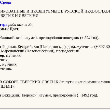
 Среда
ИРОВАННЫЕ И ПРАЗДНУЕМЫЕ В РУССКОЙ ПРАВОСЛАВ
СВЯТЫЕ И СВЯТЫНИ:
терь
ради иконы Ея
:
емый Цвет
.
идикийский, игумен, преподобноисповедник (+ 824 год).
я
Тирская, Кесарийская (Палестинская), дева, мученица (+ 307-30
Марсионский (Пелопонесский), преподобный.
ор
, мученик.
еник.
, мученик.
ученик.
 СОБОРЕ ТВЕРСКИХ СВЯТЫХ (на пути к канонизации лично
РПЦ МП):
й
Бежецкий, Тверской, игумен, преподобный (+ 1492 год).