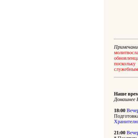
Примечани
молитвосл
обновленц
поскольку
служебным 
Наше врем
Домашнее Б
18:00
Вече
Подготовка
Хранител
21:00
Вече