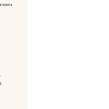
я книга
.
.
).