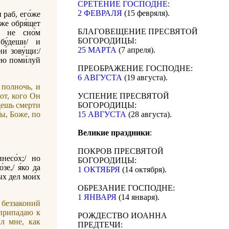
СРЕТЕНИЕ ГОСПОДНЕ
:
2 ФЕВРАЛЯ
(15 февряля).
 раб, его́же
́же обря́щет
БЛАГОВЕЩЕНИЕ ПРЕСВЯТОЙ
,/ не сно́м
БОГОРОДИЦЫ:
 бу́деши/ и
25 МАРТА
(7 апреля).
и́ зову́щи:/
цею поми́луй
ПРЕОБРАЖЕНИЕ ГОСПОДНЕ:
6 АВГУСТА
(19 августа).
 полночь, и
от, кого Он
УСПЕНИЕ ПРЕСВЯТОЙ
дешь смерти
БОГОРОДИЦЫ:
Ты, Боже, по
15 АВГУСТА
(28 августа).
Великие праздники
:
ПОКРОВ ПРЕСВЯТОЙ
несо́х;/ но
БОГОРОДИЦЫ:
зе,/ я́ко да
1 ОКТЯБРЯ
(14 октября).
ных дел мои́х
ОБРЕЗАНИЕ ГОСПОДНЕ:
1 ЯНВАРЯ
(14 января).
беззаконий
 припадаю к
РОЖДЕСТВО ИОАННА
л мне, как
ПРЕДТЕЧИ: