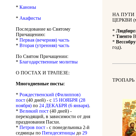
*
Каноны
НА ПУТИ
*
Акафисты
ЦЕРКВИ (м
Последование ко Святому
*
Людбирг
Причащению:
*
Тиенто
В
*
Первая (вечерняя) часть
*
Вессобру
*
Вторая (утренняя) часть
год).
По Святом Причащении:
*
Благодарственные молитвы
О ПОСТАХ И ТРАПЕЗЕ:
ТРОПАРЬ
Многодневные посты
:
*
Рождественский (Филиппов)
пост
(40 дней) - с
15 НОЯБРЯ (28
ноября)
по
24 ДЕКАБРЯ (6 января)
.
*
Великий пост
(40 дней) -
переходящий, в зависимости от дня
празднования Пасхи.
*
Петров пост
- с понедельника 2-й
седмицы по
Пятидесятницы
до
29