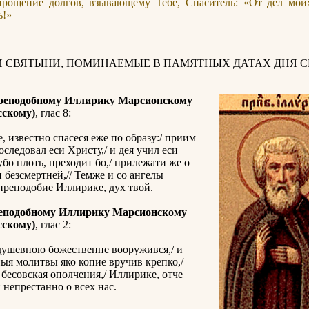
прощение долгов, взывающему Тебе, Спаситель: «От дел мои
ь!»
И СВЯТЫНИ, ПОМИНАЕМЫЕ В ПАМЯТНЫХ ДАТАХ ДНЯ С
реподобному Иллирику Марсионскому
сскому)
, глас 8:
е, известно спасеся еже по образу:/ приим
оследовал еси Христу,/ и дея учил еси
убо плоть, преходит бо,/ прилежати же о
 безсмертней,// Темже и со ангелы
 преподобие Иллирике, дух твой.
еподобному Иллирику Марсионскому
сскому)
, глас 2:
ушевною божественне вооружився,/ и
ыя молитвы яко копие вручив крепко,/
 бесовская ополчения,/ Иллирике, отче
 непрестанно о всех нас.