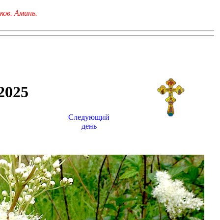
ков. Аминь.
025
Следующий
день