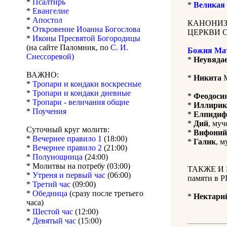
*
Псалтирь
*
Великая
*
Евангелие
*
Апостол
КАНОНИЗ
*
Откровение Иоанна Богослова
ЦЕРКВИ 
*
Иконы Пресвятой Богородицы
(на сайте Паломник, по
С. И.
Божия Ма
Снессоревой)
*
Неувяда
ВАЖНО:
*
Никита
М
*
Тропари и кондаки воскресные
*
Тропари и кондаки дневные
*
Феодоси
*
Тропари - величания общие
*
Иллирик
*
Поучения
*
Елпидиф
*
Дий
, муч
Суточный круг молитв:
*
Вифоний
*
Вечернее правило 1
(18:00)
*
Галик
, м
*
Вечернее правило 2
(21:00)
*
Полунощница
(24:00)
* Молитвы на потребу (03:00)
ТАКЖЕ И В
*
Утреня и первый час
(06:00)
памяти в 
*
Третий час
(09:00)
*
Обедница
(сразу после третьего
*
Нектари
часа)
*
Шестой час
(12:00)
*
Девятый час
(15:00)