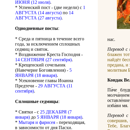
ИЮНЯ (12 июля)
.
* Успенский пост - (две недели) с
1
АВГУСТА (14 августа)
по
14
АВГУСТА (27 августа)
.
Однодневные посты
:
* Среда и пятница в течение всего
нас.
года, за исключением сплошных
седмиц и святок.
Перевод c 
* Воздвижение Креста Господня -
блажен тот
14 СЕНТЯБРЯ (27 сентября)
.
найдёт бес
* Крещенский сочельник
предана, и
(Навечерие Богоявления) -
5
молитвам 
ЯНВАРЯ (18 января)
.
Кондак Ве
* Усекновение главы Иоанна
Предтечи -
29 АВГУСТА (11
Па́че блуд
сентября)
.
молча́нием 
оставле́ние
Сплошные седмицы
:
изба́ви мя.
* Святки - с
25 ДЕКАБРЯ (7
Перевод c 
января)
до
5 ЯНВАРЯ (18 января)
.
совершив, 
*
Мытаря и фарисея
- переходящая,
Тебе, Бла
в зависимости от дня Пасхи.