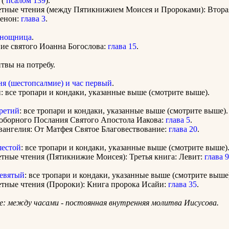
 (
псалом 139
).
етные чтения (между Пятикнижием Моисея и Пророками): Втора
енон:
глава 3
.
нощница
.
ие святого Иоанна Богослова:
глава 15
.
вы на потребу.
ня (шестопсалмие) и час первый
.
: все тропари и кондаки, указанные выше (смотрите выше).
третий
: все тропари и кондаки, указанные выше (смотрите выше).
оборного Послания Святого Апостола Иакова:
глава 5
.
вангелия: От Матфея Святое Благовествование:
глава 20
.
шестой
: все тропари и кондаки, указанные выше (смотрите выше)
етные чтения (Пятикнижие Моисея): Третья книга: Левит:
глава 9
девятый
: все тропари и кондаки, указанные выше (смотрите выше
етные чтения (Пророки): Книга пророка Исайи:
глава 35
.
: между часами - постоянная внутренняя молитва Иисусова.