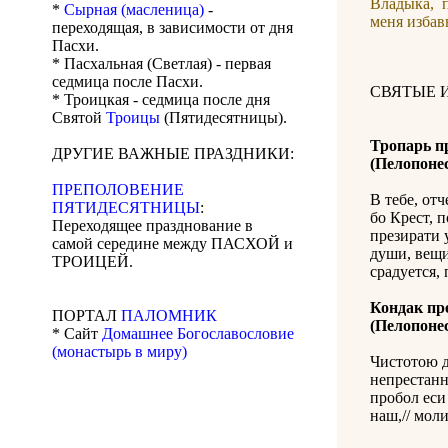
Владыка, 
*
Сырная (масленица)
-
меня избав
переходящая, в зависимости от дня
Пасхи.
* Пасхальная (Светлая) - первая
седмица после Пасхи.
СВЯТЫЕ 
* Троицкая - седмица после дня
Святой
Троицы
(Пятидесятницы).
Тропарь п
ДРУГИЕ ВАЖНЫЕ ПРАЗДНИКИ:
(Пелопоне
ПРЕПОЛОВЕНИЕ
В тебе, отч
ПЯТИДЕСЯТНИЦЫ
:
бо Крест, п
Переходящее празднование в
презирати 
самой середине между ПАСХОЙ и
души, вещи
ТРОИЦЕЙ.
срадуется,
Кондак пр
ПОРТАЛ
ПАЛОМНИК
(Пелопоне
* Сайт
Домашнее Богославословие
(монастырь в миру)
Чистотою д
непрестанн
пробол еси
наш,// моли