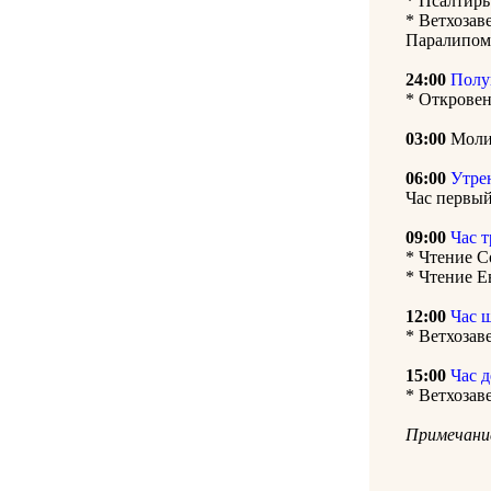
* Псалтирь
* Ветхозав
Паралипом
24:00
Полу
* Откровен
03:00
Молит
06:00
Утре
Час первый
09:00
Час 
* Чтение С
* Чтение Е
12:00
Час 
* Ветхозав
15:00
Час 
* Ветхозав
Примечание