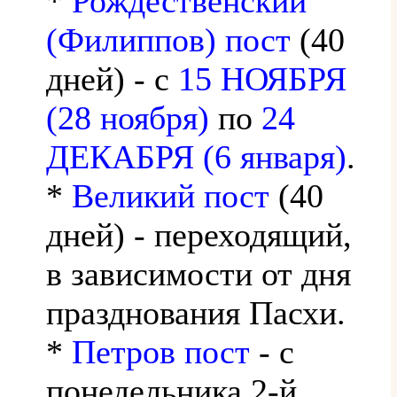
*
Рождественский
(Филиппов) пост
(40
дней) - с
15 НОЯБРЯ
(28 ноября)
по
24
ДЕКАБРЯ (6 января)
.
*
Великий пост
(40
дней) - переходящий,
в зависимости от дня
празднования Пасхи.
*
Петров пост
- с
понедельника 2-й